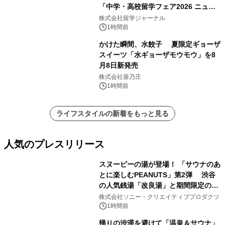
「中学・高校留学フェア2026 ニュー
ジーランド＆オーストラリア」を
株式会社留学ジャーナル
9/12(土)に開催
1時間前
かけた瞬間、水餃子 夏限定ギョーザ
スイーツ「水ギョーザモウモウ」を8
月8日新発売
株式会社葵乃庄
1時間前
ライフスタイルの新着をもっと見る
人気のプレスリリース
スヌーピーの湯が登場！ 「サウナのあ
とに楽しむPEANUTS」第2弾 渋谷
の人気銭湯「改良湯」と期間限定のコ
1
ラボレーション サウナイキタイコラ
株式会社ソニー・クリエイティブプロダクツ
ボグッズも発売決定！
1時間前
帰りの渋滞を避けて「温泉＆サウナ」