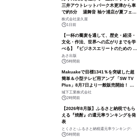
三井アウトレットパーク木更津から車
で約5分 湯舞音 袖ケ浦店が夏フェア
2
メニューを提供
株式会社楽久屋
1日前
【一杯の蕎麦を通して、歴史・経済・
文化・作法、世界への広がりまでを学
べる】『ビジネスエリートのための 教
3
養としての蕎麦』2026年8月25日
あさ出版
（火）発売
5時間前
Makuakeで目標1341％を突破した超
簡単＆小型テレビ用アンプ 「SW TV
Plus」8月7日より一般販売開始！ ケ
4
ーブル1本つなぐだけ、テレビの音が
城下工業株式会社
ぐっと豊かに
2時間前
【2026年8月版】ふるさと納税でもら
える『焼酎』の還元率ランキングを発
表
5
とくさと-ふるさと納税還元率ランキング-
5時間前