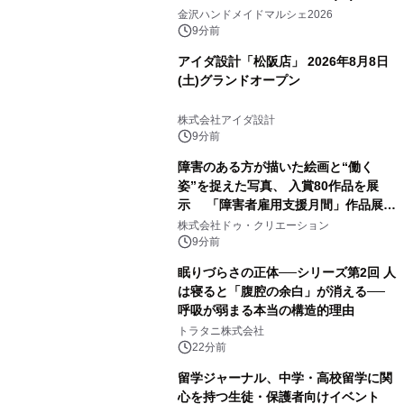
10/4(日)開催
金沢ハンドメイドマルシェ2026
9分前
アイダ設計「松阪店」 2026年8月8日
(土)グランドオープン
株式会社アイダ設計
9分前
障害のある方が描いた絵画と“働く
姿”を捉えた写真、 入賞80作品を展
示 「障害者雇用支援月間」作品展示
会を 東京・愛知で開催
株式会社ドゥ・クリエーション
9分前
眠りづらさの正体──シリーズ第2回 人
は寝ると「腹腔の余白」が消える──
呼吸が弱まる本当の構造的理由
トラタニ株式会社
22分前
留学ジャーナル、中学・高校留学に関
心を持つ生徒・保護者向けイベント