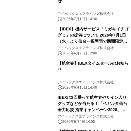
せ
アイベックスエアラインズ株式会社
2026年7月13日 14:30
【IBEX】機内サービス「ミガキイチゴ
グミ」の提供について 2026年7月1日
（水）より仙台⇔福岡間で期間限定配
布スタート！
アイベックスエアラインズ株式会社
2026年6月25日 12:00
【航空券】IBEXタイムセールのお知ら
せ
アイベックスエアラインズ株式会社
2026年6月15日 14:40
IBEXに2回乗って航空券やサイン入り
グッズなどが当たる！「ベガルタ仙台
全力応援 搭乗キャンペーン2026」実
施について
アイベックスエアラインズ株式会社
2026年6月4日 14:05