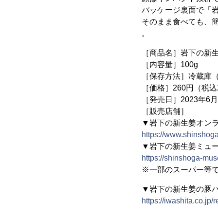
パッケージ裏面で「
そのまま食べても、
。
［商品名］岩下の新生
［内容量］100g
［保存方法］冷蔵庫（
［価格］260円（税込
［発売日］2023年6
［販売店舗］
▼岩下の新生姜オン
https://www.shinshog
▼岩下の新生姜ミュ
https://shinshoga-mu
※一部のスーパー等で
▼岩下の新生姜の豚
https://iwashita.co.jp/