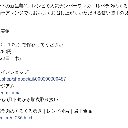
岩下の新生姜®」レシピで人気ナンバーワンの「豚バラ肉のくる
簡単アレンジでもおいしくお召し上がりいただける使い勝手の
姜®
0～10℃）で保存してください
280円）
月22日（木）
ラインショップ
a.shop/shopdetail/000000000487
ージアム
seum.com/
も6月下旬から順次取り扱い
バラ肉のくるくる巻き｜レシピ検索｜岩下食品
recipe/r_036.html