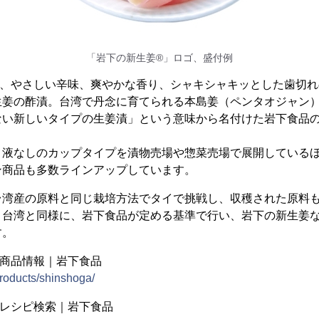
「岩下の新生姜®」ロゴ、盛付例
は、やさしい辛味、爽やかな香り、シャキシャキッとした歯切れ
生姜の酢漬。台湾で丹念に育てられる本島姜（ペンタオジャン
ない新しいタイプの生姜漬」という意味から名付けた岩下食品
、液なしのカップタイプを漬物売場や惣菜売場で展開している
ン商品も多数ラインアップしています。
台湾産の原料と同じ栽培方法でタイで挑戦し、収穫された原料
、台湾と同様に、岩下食品が定める基準で行い、岩下の新生姜
す。
」商品情報｜岩下食品
/products/shinshoga/
】レシピ検索｜岩下食品