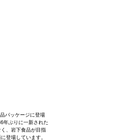
商品パッケージに登場
36年ぶりに一新された
なく、岩下食品が目指
面に登場しています。