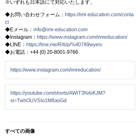
※いずれも日本語にて対応いたします。
◆お問い合わせフォーム：
https://imr-education.com/conta
ct
◆Eメール：
info@imr-education.com
◆Instagram：
https://www.instagram.com/imreducation/
◆LINE：
https://line.me/R/ti/p/%40789wyeiv
◆お電話：+44 (0) 20-8001-9766
https://www.instagram.com/imreducation/
https://youtube.com/shorts/AWiT3NAiKJM?
si=TwhOUVSlo1M8aoGd
すべての画像