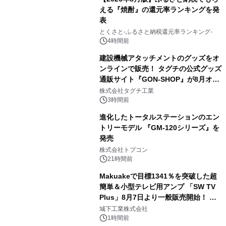
える『焼酎』の還元率ランキングを発
表
3
とくさと-ふるさと納税還元率ランキング-
4時間前
建設機械アタッチメントのグッズをオ
ンラインで販売！ タグチの公式グッズ
通販サイト『GON-SHOP』が8月オー
4
プン
株式会社タグチ工業
3時間前
進化したトータルステーションのエン
トリーモデル 『GM-120シリーズ』を
発売
5
株式会社トプコン
21時間前
Makuakeで目標1341％を突破した超
簡単＆小型テレビ用アンプ 「SW TV
Plus」8月7日より一般販売開始！ ケ
6
ーブル1本つなぐだけ、テレビの音が
城下工業株式会社
ぐっと豊かに
1時間前