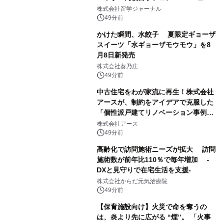
ジーランド＆オーストラリア」を
株式会社留学ジャーナル
9/12(土)に開催
49分前
かけた瞬間、水餃子 夏限定ギョーザ
スイーツ「水ギョーザモウモウ」を8
月8日新発売
株式会社葵乃庄
49分前
中古住宅をわが家流に再生！株式会社
アースが、制約をアイデアで克服した
「個性派戸建てリノベーション事例5
選」を公開
株式会社アース
49分前
高齢化で訪問施術ニーズが拡大 訪問
施術数が前年比110％で毎年増加 -
DXと見守りで在宅生活を支援-
株式会社からだ元気治療院
49分前
【保育施設向け】火災で命を奪うの
は、炎より先に広がる “煙”。 「火事