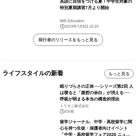
英語に自信をつける夏！中学生対象の
特別夏期講習7月より開始
IMR-Education
2024年7月8日 10:20
発行者のリリースをもっと見る
ライフスタイルの新着
もっと見る
眠りづらさの正体──シリーズ第2回 人
は寝ると「腹腔の余白」が消える──
呼吸が弱まる本当の構造的理由
トラタニ株式会社
2分前
留学ジャーナル、中学・高校留学に関
心を持つ生徒・保護者向けイベント
「中学・高校留学フェア2026 ニュー