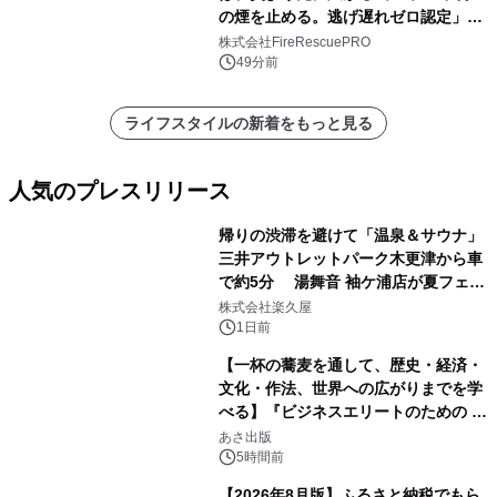
の煙を止める。逃げ遅れゼロ認定」提
供開始
株式会社FireRescuePRO
49分前
ライフスタイルの新着をもっと見る
人気のプレスリリース
帰りの渋滞を避けて「温泉＆サウナ」
三井アウトレットパーク木更津から車
で約5分 湯舞音 袖ケ浦店が夏フェア
1
メニューを提供
株式会社楽久屋
1日前
【一杯の蕎麦を通して、歴史・経済・
文化・作法、世界への広がりまでを学
べる】『ビジネスエリートのための 教
2
養としての蕎麦』2026年8月25日
あさ出版
（火）発売
5時間前
【2026年8月版】ふるさと納税でもら