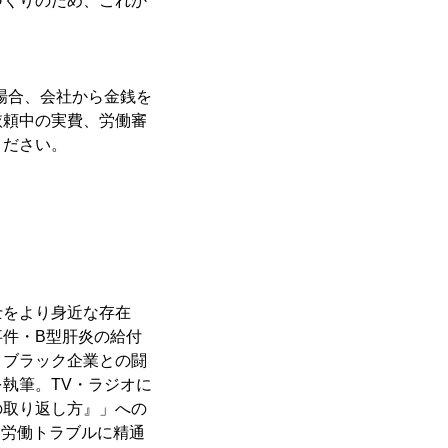
づくりのため、これか
た場合、会社から金銭を
依頼中の実費、労働審
ください。
。
士をより身近な存在
件・B型肝炎の給付
、ブラック企業との闘
執筆。TV・ラジオに
の取り返し方』」への
、労働トラブルに精通