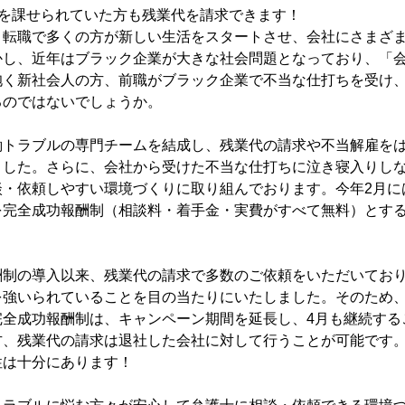
業を課せられていた方も残業代を請求できます！
・転職で多くの方が新しい生活をスタートさせ、会社にさまざ
かし、近年はブラック企業が大きな社会問題となっており、「
抱く新社会人の方、前職がブラック企業で不当な仕打ちを受け
るのではないでしょうか。
働トラブルの専門チームを結成し、残業代の請求や不当解雇を
ました。さらに、会社から受けた不当な仕打ちに泣き寝入りし
談・依頼しやすい環境づくりに取り組んでおります。今年2月に
を完全成功報酬制（相談料・着手金・実費がすべて無料）とす
酬制の導入以来、残業代の請求で多数のご依頼をいただいてお
を強いられていることを目の当たりにいたしました。そのため、
完全成功報酬制は、キャンペーン期間を延長し、4月も継続する
方、残業代の請求は退社した会社に対して行うことが可能です
性は十分にあります！