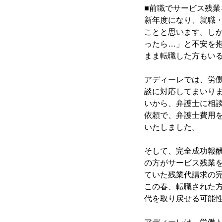
■前職でサービス残
新年度になり、就職
ことと思います。し
ったら…」と不安を
まま転職した方もい
アディーレでは、労
談に対応してまいり
いから、弁護士に相
依頼で、弁護士費用
いたしました。
そして、完全成功報
の方がサービス残業
ていた残業代請求の
この春、転職された
代を取り戻せる可能