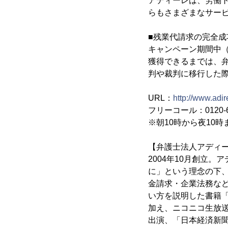
アディーレは、労働
らもさまざまなサー
■残業代請求の完全成
キャンペーン期間中（
獲得できるまでは、
判や裁判に移行した
URL：
http://www.adir
フリーコール：0120-
※朝10時から夜10
【弁護士法人アディ
2004年10月創立
に」という理念の下
金請求・企業法務な
い方を説明した書籍
加え、ニコニコ生放
出演、「日本経済新聞