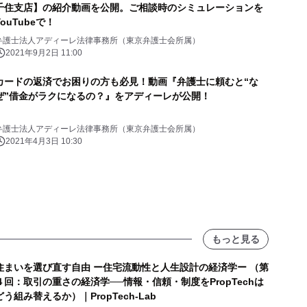
千住支店】の紹介動画を公開。ご相談時のシミュレーションを
YouTubeで！
弁護士法人アディーレ法律事務所（東京弁護士会所属）
2021年9月2日 11:00
カードの返済でお困りの方も必見！動画『弁護士に頼むと“な
ぜ”借金がラクになるの？』をアディーレが公開！
弁護士法人アディーレ法律事務所（東京弁護士会所属）
2021年4月3日 10:30
もっと見る
住まいを選び直す自由 ー住宅流動性と人生設計の経済学ー （第
４回：取引の重さの経済学──情報・信頼・制度をPropTechは
どう組み替えるか）｜PropTech-Lab