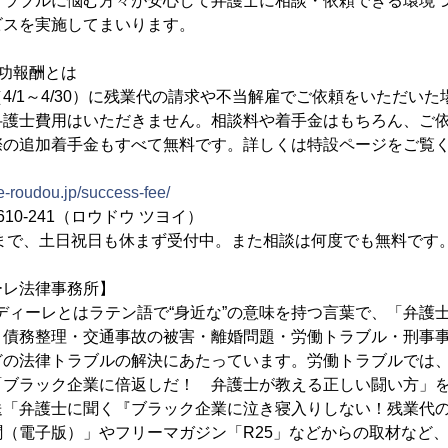
トラブルに悩む方々が安心して弁護士に相談・依頼できる環境
ビスを実施してまいります。
功報酬とは
4/1～4/30）に残業代の請求や不当解雇でご依頼をいただい
弁護士費用はいただきません。相談料や着手金はもちろん、ご
際の追加着手金もすべて無料です。詳しくは特設ページをご覧
e-roudou.jp/success-fee/
610-241（ロウドウ ツヨイ）
時まで、土日祝日も休まず受付中。また相談は何度でも無料です
ーレ法律事務所】
。アディーレとはラテン語で“身近な”の意味を持つ言葉で、「弁護
、債務整理・交通事故の被害・離婚問題・労働トラブル・刑事事
どの法律トラブルの解決にあたっています。労働トラブルでは
「ブラック企業に倍返しだ！ 弁護士が教える正しい闘い方」を
送「弁護士に聞く『ブラック企業に泣き寝入りしない！残業代
（電子版）」やフリーマガジン「R25」などからの取材など