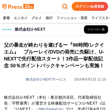
ログイン/会員登録
新着
エンタメ
グルメ
旅行
ファッション・美容
ライフスタ
株式会社U-NEXT
リリース一覧
父の暴走が終わりを遂げるー『96時間/レクイ
エム』 ブルーレイ/DVDの発売に先駆け、U-
NEXTで先行配信スタート！3作品一挙配信記
念 50％ポイントバックキャンペーンも実施！
株式会社U-NEXT
サービス
2015年4月1日 11:15
株式会社U-NEXT（本社：東京都渋谷区、代表取締役社
長：宇野康秀）が運営する映像配信サービスU-NEXT（以
下、「U-NEXT」：
http://unext.jp
）では、平成27年4月1日