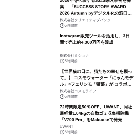
2026年を代表するSaaS導入事例を募
集 「SUCCESS STORY AWARD
2026 Autumn byデジタル化の窓口」
開催
株式会社クリエイティブバンク
5時間前
Instagram販売ツールを活用し、3日
間で売上約4,300万円を達成
株式会社ミショナ
5時間前
【世界猫の日に、猫たちの幸せを願っ
て。】 コスモウォーター「にゃんモデ
ル」×フェリシモ「猫部」が コラボキ
ャンペーンを実施
株式会社コスモライフ
5時間前
72時間限定50％OFF、UWANT、同社
最軽量1.04kgの自動ゴミ収集掃除機
「V700 Pro」をMakuakeで発売
UWANT
6時間前