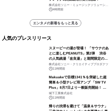
株式会社ソニー・ミュージックソリューショ
ンズ
4時間前
エンタメの新着をもっと見る
人気のプレスリリース
スヌーピーの湯が登場！ 「サウナのあ
とに楽しむPEANUTS」第2弾 渋谷
の人気銭湯「改良湯」と期間限定のコ
1
ラボレーション サウナイキタイコラ
株式会社ソニー・クリエイティブプロダクツ
ボグッズも発売決定！
11時間前
Makuakeで目標1341％を突破した超
簡単＆小型テレビ用アンプ 「SW TV
Plus」8月7日より一般販売開始！ ケ
2
ーブル1本つなぐだけ、テレビの音が
城下工業株式会社
ぐっと豊かに
11時間前
帰りの渋滞を避けて「温泉＆サウナ」