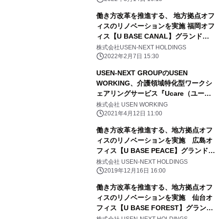
働き方改革を推進する、 地方拠点オフ
ィスのリノベーションを実施 福岡オフ
ィス【U BASE CANAL】グランドオ
ープン
株式会社USEN-NEXT HOLDINGS
2022年2月7日 15:30
USEN-NEXT GROUPのUSEN
WORKING、介護領域特化型ワークシ
ェアリングサービス『Ucare（ユーケ
ア）』を提供開始
株式会社 USEN WORKING
2021年4月12日 11:00
働き方改革を推進する、地方拠点オフ
ィスのリノベーションを実施 広島オ
フィス【U BASE PEACE】グランドオ
ープン
株式会社 USEN-NEXT HOLDINGS
2019年12月16日 16:00
働き方改革を推進する、地方拠点オフ
ィスのリノベーションを実施 仙台オ
フィス【U BASE FOREST】グランド
オープン
株式会社 USEN-NEXT HOLDINGS