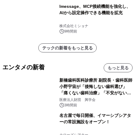
lmessage、MCP接続機能を強化し、
AIから設定操作できる機能を拡充
株式会社ミショナ
9時間前
テックの新着をもっと見る
エンタメの新着
もっと見る
新橋歯科医科診療所 副院長・歯科医師
小野宇宙が「後悔しない歯科選び」
「痛くない歯科治療」「不安がない治
療計画」をテーマに専門監修
医療法人財団 興学会
3時間前
名古屋で毎日開催、イマーシブシアタ
ーの常設施設をオープン！
クローズシアター