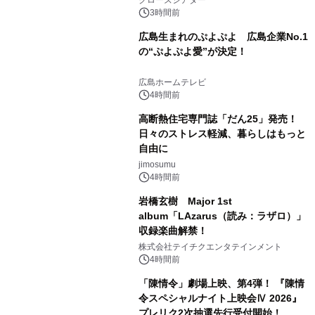
3時間前
広島生まれのぷよぷよ 広島企業No.1
の“ぷよぷよ愛”が決定！
広島ホームテレビ
4時間前
高断熱住宅専門誌「だん25」発売！
日々のストレス軽減、暮らしはもっと
自由に
jimosumu
4時間前
岩橋玄樹 Major 1st
album「LAzarus（読み：ラザロ）」
収録楽曲解禁！
株式会社テイチクエンタテインメント
4時間前
「陳情令」劇場上映、第4弾！ 『陳情
令スペシャルナイト上映会Ⅳ 2026』
プレリク2次抽選先行受付開始！