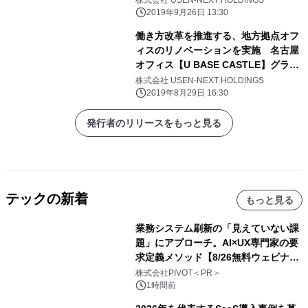
2019年9月26日 13:30
働き方改革を推進する、地方拠点オフ
ィスのリノベーションを実施 名古屋
オフィス【U BASE CASTLE】グラン
ドオープン
株式会社 USEN-NEXT HOLDINGS
2019年8月29日 16:30
発行者のリリースをもっと見る
テックの新着
もっと見る
業務システム刷新の「見えていない課
題」にアプローチ。AI×UX専門家の要
求定義メソッド【8/26無料ウェビナ
ー】株式会社PIVOT
株式会社PIVOT＜PR＞
1時間前