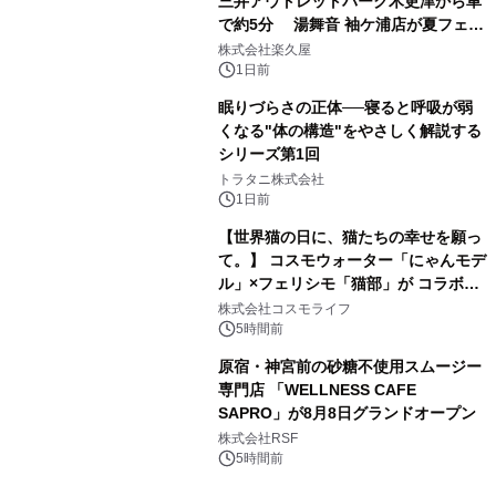
三井アウトレットパーク木更津から車
で約5分 湯舞音 袖ケ浦店が夏フェア
3
メニューを提供
株式会社楽久屋
1日前
眠りづらさの正体──寝ると呼吸が弱
くなる"体の構造"をやさしく解説する
シリーズ第1回
4
トラタニ株式会社
1日前
【世界猫の日に、猫たちの幸せを願っ
て。】 コスモウォーター「にゃんモデ
ル」×フェリシモ「猫部」が コラボキ
5
ャンペーンを実施
株式会社コスモライフ
5時間前
原宿・神宮前の砂糖不使用スムージー
専門店 「WELLNESS CAFE
SAPRO」が8月8日グランドオープン
6
株式会社RSF
5時間前