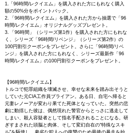
1.「96時間/レクイエム」を購入された方にもれなく購入
額の50%分をポイントバック。
2. 「96時間/レクイエム」を購入された方から抽選で「96
時間/レクイエム」オリジナルグッズプレゼント。
3. 「96時間」（シリーズ第1作）を購入された方にもれな
く、シリーズ「96時間/リベンジ」（シリーズ第2作）の
100円割引クーポンをプレゼント。さらに「96時間/リベ
ンジ」を購入された方にもれなく、シリーズ最新作「96
時間/レクイエム」の100円割引クーポンをプレゼント。
【96時間/レクイエム】
トルコで犯罪組織を壊滅させ、幸せな未来を踏み出そうと
していた元CIA工作員ブライアン。ある日、自宅へ帰ると
元妻レノーアが変わり果てた死体となっていた。突然の悲
劇に動揺した彼は、偶然現れた警官からとっさに逃走して
しまい、殺人容疑者として指名手配されることになる。研
ぎすまされた頭脳と肉体、そして変幻自在の“特殊なスキ
ル”を駆使し、卑劣な犯人への復讐のため最後の暴走を始