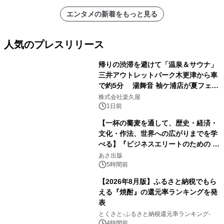
エンタメの新着をもっと見る
人気のプレスリリース
帰りの渋滞を避けて「温泉＆サウナ」
三井アウトレットパーク木更津から車
で約5分 湯舞音 袖ケ浦店が夏フェア
1
メニューを提供
株式会社楽久屋
1日前
【一杯の蕎麦を通して、歴史・経済・
文化・作法、世界への広がりまでを学
べる】『ビジネスエリートのための 教
2
養としての蕎麦』2026年8月25日
あさ出版
（火）発売
5時間前
【2026年8月版】ふるさと納税でもら
える『焼酎』の還元率ランキングを発
表
3
とくさと-ふるさと納税還元率ランキング-
4時間前