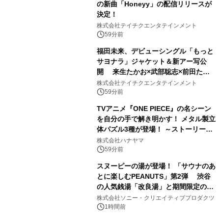
の新曲「Honeyy」の配信リリースが
決定！
株式会社テイチクエンタテインメント
59分前
福田未来、デビューシングル「もっと
サヨナラ」ジャケット＆新アー写公
開 来生たかお×武部聡志×前田たか
ひろの豪華タッグ
株式会社テイチクエンタテインメント
59分前
TVアニメ『ONE PIECE』の名シーン
を自分の手で解き明かす！ メタル製立
体パズル3種が登場！ ～ストーリーと
ギミックが融合した 大人の体験型パズ
株式会社ハナヤマ
ルが8月7日(金)12時より先行予約受付
59分前
開始～
スヌーピーの湯が登場！ 「サウナのあ
とに楽しむPEANUTS」第2弾 渋谷
の人気銭湯「改良湯」と期間限定のコ
ラボレーション サウナイキタイコラ
株式会社ソニー・クリエイティブプロダクツ
ボグッズも発売決定！
1時間前