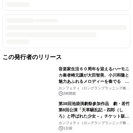
この発行者のリリース
音楽家生活６０周年を迎えるハーモニ
カ奏者崎元讓が大田智美、小川和隆と
魅力あふれるメロディーを奏でる
『ファンタスティック・トリオⅢ』チ
カンフェティ（ロングランプランニング株式
会社）
ケット8月24日(月)～発売開始！
2時間前
第38回池袋演劇祭参加作品 劇・若竹
第8回公演「天草騒乱記－四郎（し
ろ）と呼ばれた少女－」チケット販売
開始
カンフェティ（ロングランプランニング株式
会社）
1日前