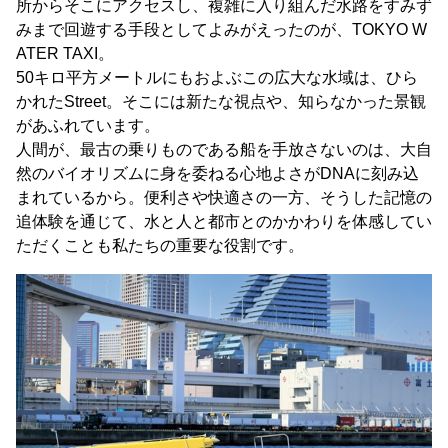
所からそこにアクセスし、複雑に入り組んだ水路をすみず
みまで回遊する手段としてよみがえったのが、TOKYO W
ATER TAXI。
50キロ平方メートルにもおよぶこの広大な水域は、ひら
かれたStreet。そこには新たな視点や、知らなかった景観
があふれています。
人間が、最古の乗りものである船を手放さないのは、大自
然のバイオリズムに身を委ねる心地よさがDNAに刻み込
まれているから。便利さや快適さの一方、そうした記憶の
追体験を通じて、水と人と都市とのかかわりを体感してい
ただくことも私たちの重要な役割です。