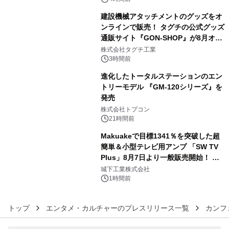
建設機械アタッチメントのグッズをオ
ンラインで販売！ タグチの公式グッズ
通販サイト『GON-SHOP』が8月オー
4
プン
株式会社タグチ工業
3時間前
進化したトータルステーションのエン
トリーモデル 『GM-120シリーズ』を
発売
5
株式会社トプコン
21時間前
Makuakeで目標1341％を突破した超
簡単＆小型テレビ用アンプ 「SW TV
Plus」8月7日より一般販売開始！ ケ
6
ーブル1本つなぐだけ、テレビの音が
城下工業株式会社
ぐっと豊かに
1時間前
トップ
エンタメ・カルチャーのプレスリリース一覧
カンフ