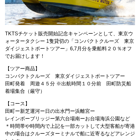
TKTSチケット販売開始記念キャンペーンとして、東京ウ
ォータータクシー 1隻貸切の「コンパクトクルーズ 東京
ダイジェストボートツアー」6,7月分を乗船料２０％オフ
でお届けします！
【ツアー商品】
コンパクトクルーズ 東京ダイジェストボートツアー
田町発着 周遊４５分 ※出航時間１０分前 田町防災船
着場集合（厳守）
【コース】
田町ー新芝運河ー日の出水門ー浜離宮ー
レインボーブリッジー第六台場南ーお台場海浜公園など
＊時間帯や時間内で上記を一部カットして大型客船が寄港
中の場合はクルーズターミナルで船に近寄るなどアレンジ