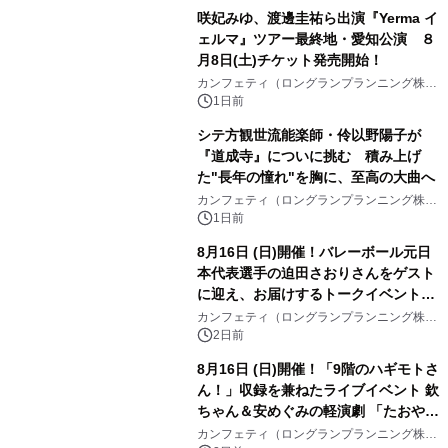
咲妃みゆ、渡邊圭祐ら出演『Yerma イ
ェルマ』ツアー最終地・愛知公演 ８
月8日(土)チケット発売開始！
カンフェティ（ロングランプランニング株式
会社）
1日前
シテ方観世流能楽師・伶以野陽子が
『道成寺』についに挑む 積み上げ
た"長年の憧れ"を胸に、至高の大曲へ
カンフェティ（ロングランプランニング株式
会社）
1日前
8月16日 (日)開催！バレーボール元日
本代表選手の迫田さおりさんをゲスト
に迎え、お届けするトークイベント
『第4回 堀口はしのお話の会』チケッ
カンフェティ（ロングランプランニング株式
会社）
ト発売中
2日前
8月16日 (日)開催！「9階のハギモトさ
ん！」収録を兼ねたライブイベント 欽
ちゃん＆安めぐみの軽演劇 「たおやか
な心」 チケット販売中
カンフェティ（ロングランプランニング株式