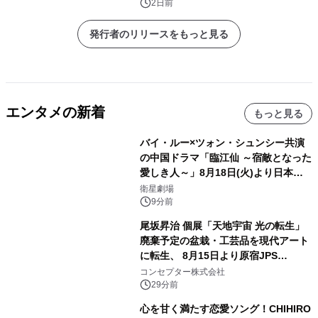
会社）
2日前
発行者のリリースをもっと見る
エンタメの新着
もっと見る
バイ・ルー×ツォン・シュンシー共演
の中国ドラマ「臨江仙 ～宿敵となった
愛しき人～」8月18日(火)より日本初
放送！YouTubeにて8月11日(火)より
衛星劇場
第1話期間限定公開！CS衛星劇場
9分前
尾坂昇治 個展「天地宇宙 光の転生」
廃棄予定の盆栽・工芸品を現代アート
に転生、 8月15日より原宿JPS
Galleryにて約30点を展示
コンセプター株式会社
29分前
心を甘く満たす恋愛ソング！CHIHIRO