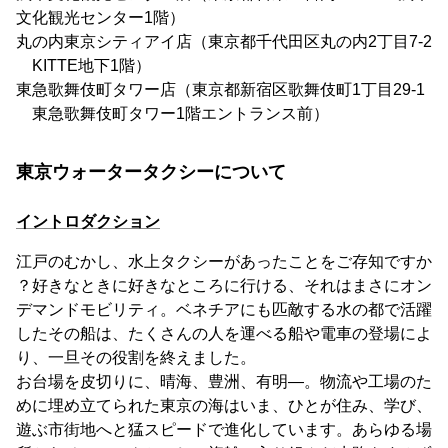
文化観光センター1階）
丸の内東京シティアイ店（東京都千代田区丸の内2丁目7-2
KITTE地下1階）
東急歌舞伎町タワー店（東京都新宿区歌舞伎町1丁目29-1
東急歌舞伎町タワー1階エントランス前）
東京ウォータータクシーについて
イントロダクション
江戸のむかし、水上タクシーがあったことをご存知ですか
？好きなときに好きなところに行ける、それはまさにオン
デマンドモビリティ。ベネチアにも匹敵する水の都で活躍
したその船は、たくさんの人を運べる船や電車の登場によ
り、一旦その役割を終えました。
お台場を皮切りに、晴海、豊洲、有明―。物流や工場のた
めに埋め立てられた東京の海はいま、ひとが住み、学び、
遊ぶ市街地へと猛スピードで進化しています。あらゆる場