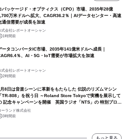
コパッケージド・オプティクス（CPO）市場、2035年28億
8,700万米ドルへ拡大、CAGR36.2％｜AIデータセンター・高速
光通信需要が成長を加速
株式会社レポートオーシャン
1時間前
データコンバータIC市場、2035年141億米ドルへ成長｜
CAGR6.4％、AI・5G・IoT需要が市場拡大を加速
株式会社レポートオーシャン
2時間前
8月8日は音楽シーンに革新をもたらした 伝説のリズムマシン
「TR-808」を祝う日 ～Roland Store Tokyoで実機を展示して
の 記念キャンペーンを開催 英国ラジオ「NTS」の 特別プログ
ラムや、「TR-808」を愛する伝説的アーティストを フィーチ
ローランド株式会社
ャーしたアニメーションを公開～
3時間前
もっと見る