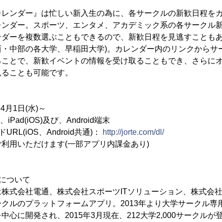
カレンダー』は忙しい新入生の為に、各サークルの新歓日程を
レンダー。スポーツ、エンタメ、アカデミック系の各サークル
ンダーを複数選ぶこともできるので、新歓日程を見逃すこともあ
西・中部の各大学、早稲田大学)。カレンダー内のリンクからサ
ることで、新歓イベントの情報を受け取ることもでき、さらに
見ることも可能です。
4月1日(水)～
iPad(iOS)及び、Android端末
RL(iOS、Android共通)：
http://jorte.com/dl/
利用いただけます(一部アプリ内課金あり)
について
株式会社電通、株式会社スポーツITソリューション、株式会
クルのプラットフォームアプリ。2013年より大学サークル専
心に開発され、2015年3月現在、212大学2,000サークルが