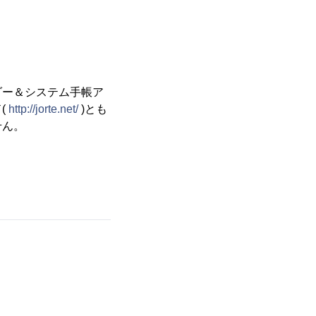
ダー＆システム手帳ア
(
http://jorte.net/
)とも
せん。