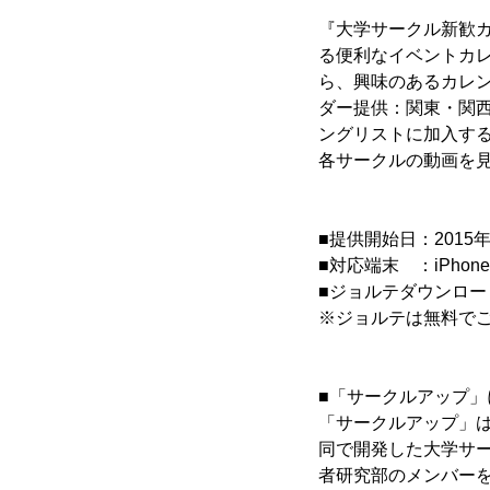
『大学サークル新歓
る便利なイベントカ
ら、興味のあるカレ
ダー提供：関東・関
ングリストに加入す
各サークルの動画を
■提供開始日：2015年
■対応端末 ：iPhone、
■ジョルテダウンロードU
※ジョルテは無料でご
■「サークルアップ」
「サークルアップ」は
同で開発した大学サー
者研究部のメンバーを中