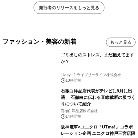
発行者のリリースをもっと見る
ファッション・美容の新着
もっと見る
ゴミ出しのストレス、まだ抱えてます
か？
LivelyLifeライブリーライフ株式会社
10時間前
石徹白洋品店代表がテレビに9月に出
演 石徹白に伝わる直線裁断の服づく
りについて紹介
石徹白洋品店株式会社
14時間前
阪神電車×ユニクロ「UTme!」コラボ
レーション企画 ユニクロ神戸三宮店限