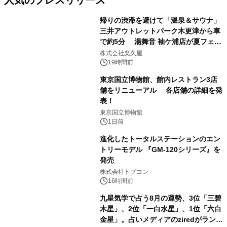
帰りの渋滞を避けて「温泉＆サウナ」
三井アウトレットパーク木更津から車
で約5分 湯舞音 袖ケ浦店が夏フェア
1
メニューを提供
株式会社楽久屋
19時間前
東京国立博物館、館内レストラン3店
舗をリニューアル 各店舗の詳細を発
表！
2
東京国立博物館
1日前
進化したトータルステーションのエン
トリーモデル 『GM-120シリーズ』を
発売
3
株式会社トプコン
16時間前
九星気学で占う8月の運勢、3位「三碧
木星」、2位「一白水星」、1位「六白
金星」。占いメディアのziredがランキ
4