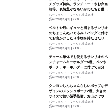
チグッズ特集。ランチトートやお弁当
箱等、表情豊かなちいかわたちと優し
いピンク色に心和む
パーフェクト・ワールド株式会社
2026年4月3日 22:05
ベルトや紐にギュッと掴まるサンリオ
のちょこんぬいぐるみ！バッグに付け
てお出かけしたり小物を持たせたりと
自由に楽しめる！
パーフェクト・ワールド株式会社
2026年4月3日 21:05
チャーム単体でも使えるサンリオのペ
ンチャームキーホルダー5種。ペンや
ポーチ、キーホルダーに付けて自分だ
けのアレンジしよう
パーフェクト・ワールド株式会社
2026年4月3日 20:05
クレヨンしんちゃんらしいポップなデ
ザインのメッシュポーチ2種。大きめ
サイズで使い勝手抜群。お出かけや旅
行にぜひ！
パーフェクト・ワールド株式会社
2026年4月3日 19:05