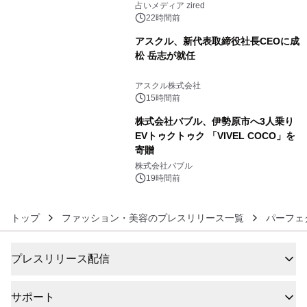
ングを発表
占いメディア zired
22時間前
アスクル、新代表取締役社長CEOに成
松 岳志が就任
5
アスクル株式会社
15時間前
株式会社バブル、伊勢原市へ3人乗り
EVトゥクトゥク 「VIVEL COCO」を
寄贈
6
株式会社バブル
19時間前
トップ
ファッション・美容のプレスリリース一覧
パーフェ
プレスリリース配信
サポート