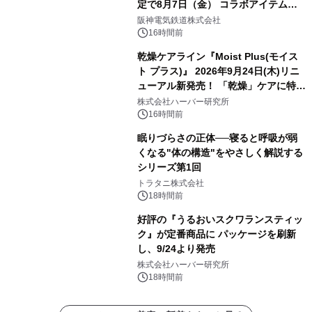
定で8月7日（金） コラボアイテムが
発売決定！
阪神電気鉄道株式会社
16時間前
乾燥ケアライン『Moist Plus(モイス
ト プラス)』 2026年9月24日(木)リニ
ューアル新発売！ 「乾燥」ケアに特化
し、ライン使いで潤いに満ちた肌へ
株式会社ハーバー研究所
16時間前
眠りづらさの正体──寝ると呼吸が弱
くなる"体の構造"をやさしく解説する
シリーズ第1回
トラタニ株式会社
18時間前
好評の『うるおいスクワランスティッ
ク』が定番商品に パッケージを刷新
し、9/24より発売
株式会社ハーバー研究所
18時間前