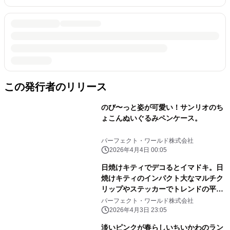
この発行者のリリース
のび〜っと姿が可愛い！サンリオのち
ょこんぬいぐるみペンケース。
パーフェクト・ワールド株式会社
2026年4月4日 00:05
日焼けキティでデコるとイマドキ。日
焼けキティのインパクト大なマルチク
リップやステッカーでトレンドの平成
レトロ感ばっちりです。
パーフェクト・ワールド株式会社
2026年4月3日 23:05
淡いピンクが春らしいちいかわのラン