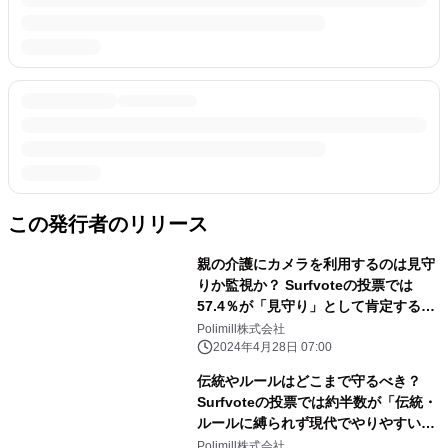
この発行者のリリース
親の介護にカメラを利用するのは見守
りか監視か？ Surfvoteの投票では
57.4％が「見守り」として肯定する一
方、31.1％は親子の関係性によっては
Polimill株式会社
「監視になる」として心配する声が寄
2024年4月28日 07:00
せられました。
伝統やルールはどこまで守るべき？
Surfvoteの投票では約半数が「伝統・
ルールに縛られず現代でやりやすい・
楽しみやすいかたちに変える方がよ
Polimill株式会社