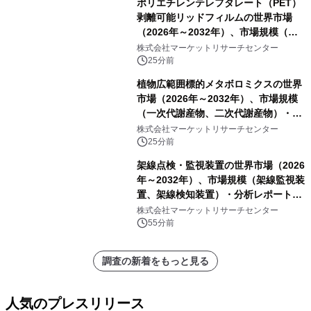
ポリエチレンテレフタレート（PET）
剥離可能リッドフィルムの世界市場
（2026年～2032年）、市場規模（ヒ
ートシールタイプ、コールドシールタ
株式会社マーケットリサーチセンター
イプ、粘着タイプ）・分析レポートを
25分前
発表
植物広範囲標的メタボロミクスの世界
市場（2026年～2032年）、市場規模
（一次代謝産物、二次代謝産物）・分
析レポートを発表
株式会社マーケットリサーチセンター
25分前
架線点検・監視装置の世界市場（2026
年～2032年）、市場規模（架線監視装
置、架線検知装置）・分析レポートを
発表
株式会社マーケットリサーチセンター
55分前
調査の新着をもっと見る
人気のプレスリリース