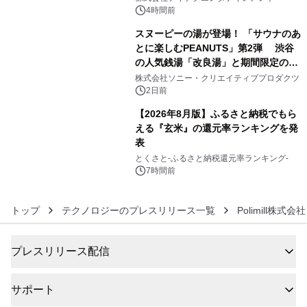
4時間前
スヌーピーの湯が登場！ 「サウナのあ
とに楽しむPEANUTS」第2弾 渋谷
の人気銭湯「改良湯」と期間限定のコ
5
ラボレーション サウナイキタイコラ
株式会社ソニー・クリエイティブプロダクツ
ボグッズも発売決定！
2日前
【2026年8月版】ふるさと納税でもら
える『玄米』の還元率ランキングを発
表
6
とくさと-ふるさと納税還元率ランキング-
7時間前
トップ
テクノロジーのプレスリリース一覧
Polimill株式会社
プレスリリース配信
サポート