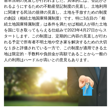
基本法制の見直しが行われました。具体的には、登記がさ
れるようにするための不動産登記制度の見直し、土地利用
に関連する民法の規律の見直し、土地を手放すための制度
の創設（相続土地国庫帰属制度）です。特に3点目の「相
続土地国庫帰属制度」は条件を満たせば相続人が得た土地
を国に引き取ってもらえる仕組みで2023年4月27日からス
タートします。この制度は、定期的に内容の見直しが行わ
れる予定で所有者不明土地や空き家を解決するための大切
な１歩と評価されている一方で、この制度が適用できる土
地は限定的・手数料や負担金が高額であることから一般の
人の利用はハードルが高いとの意見もあります。