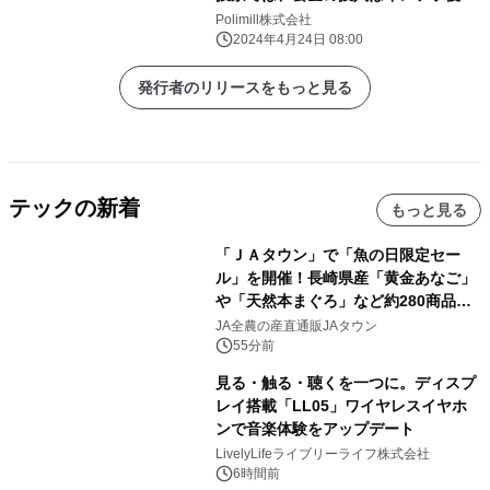
など他のことを優先すべきだと58.5％
Polimill株式会社
が「反対」を表明。賛成は24.4％にと
2024年4月24日 08:00
どまった。
発行者のリリースをもっと見る
テックの新着
もっと見る
「ＪＡタウン」で「魚の日限定セー
ル」を開催！長崎県産「黄金あなご」
や「天然本まぐろ」など約280商品を
販売！～毎月１０日の定例企画～
JA全農の産直通販JAタウン
55分前
見る・触る・聴くを一つに。ディスプ
レイ搭載「LL05」ワイヤレスイヤホ
ンで音楽体験をアップデート
LivelyLifeライブリーライフ株式会社
6時間前