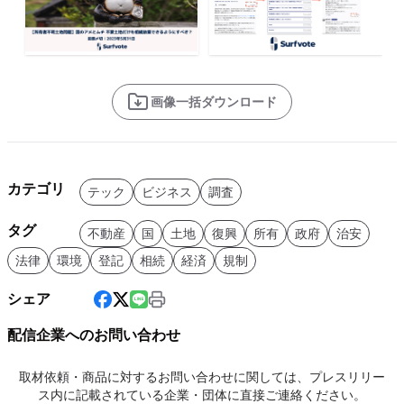
画像一括ダウンロード
カテゴリ
テック
ビジネス
調査
タグ
不動産
国
土地
復興
所有
政府
治安
法律
環境
登記
相続
経済
規制
シェア
配信企業へのお問い合わせ
取材依頼・商品に対するお問い合わせに関しては、プレスリリー
ス内に記載されている企業・団体に直接ご連絡ください。