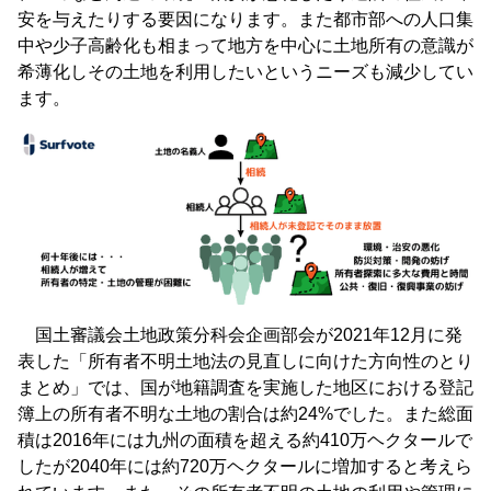
安を与えたりする要因になります。また都市部への人口集
中や少子高齢化も相まって地方を中心に土地所有の意識が
希薄化しその土地を利用したいというニーズも減少してい
ます。
国土審議会土地政策分科会企画部会が2021年12月に発
表した「所有者不明土地法の見直しに向けた方向性のとり
まとめ」では、国が地籍調査を実施した地区における登記
簿上の所有者不明な土地の割合は約24%でした。また総面
積は2016年には九州の面積を超える約410万ヘクタールで
したが2040年には約720万ヘクタールに増加すると考えら