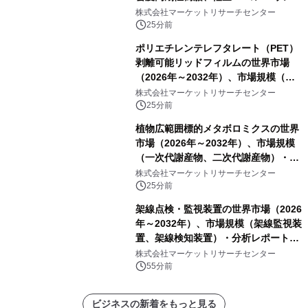
ド、強化軽量ブレンド、軽量PCR
株式会社マーケットリサーチセンター
PA、その他）・分析レポートを発表
25分前
ポリエチレンテレフタレート（PET）
剥離可能リッドフィルムの世界市場
（2026年～2032年）、市場規模（ヒ
ートシールタイプ、コールドシールタ
株式会社マーケットリサーチセンター
イプ、粘着タイプ）・分析レポートを
25分前
発表
植物広範囲標的メタボロミクスの世界
市場（2026年～2032年）、市場規模
（一次代謝産物、二次代謝産物）・分
析レポートを発表
株式会社マーケットリサーチセンター
25分前
架線点検・監視装置の世界市場（2026
年～2032年）、市場規模（架線監視装
置、架線検知装置）・分析レポートを
発表
株式会社マーケットリサーチセンター
55分前
ビジネスの新着をもっと見る