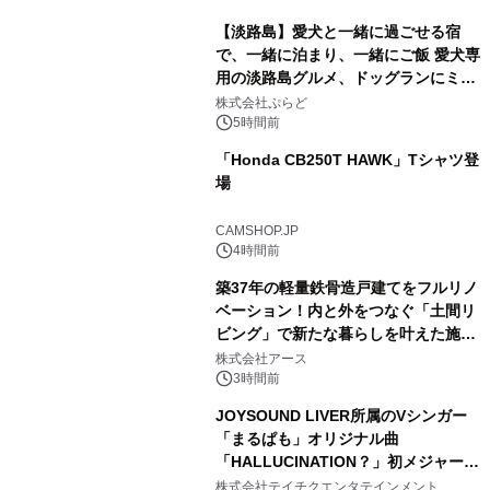
【淡路島】愛犬と一緒に過ごせる宿
で、一緒に泊まり、一緒にご飯 愛犬専
用の淡路島グルメ、ドッグランにミニ
1
プール グランピングとトレーラーハウ
株式会社ぷらど
スの2施設で
5時間前
「Honda CB250T HAWK」Tシャツ登
場
2
CAMSHOP.JP
4時間前
築37年の軽量鉄骨造戸建てをフルリノ
ベーション！内と外をつなぐ「土間リ
ビング」で新たな暮らしを叶えた施工
3
事例を株式会社アースが公開
株式会社アース
3時間前
JOYSOUND LIVER所属のVシンガー
「まるぱも」オリジナル曲
「HALLUCINATION？」初メジャー配
4
信リリース決定！
株式会社テイチクエンタテインメント