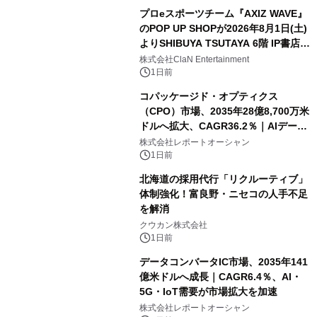
プロeスポーツチーム『AXIZ WAVE』
のPOP UP SHOPが2026年8月1日(土)
よりSHIBUYA TSUTAYA 6階 IP書店で
開催決定！！
株式会社ClaN Entertainment
1日前
コパッケージド・オプティクス
（CPO）市場、2035年28億8,700万米
ドルへ拡大、CAGR36.2％｜AIデータ
センター・高速光通信需要が成長を加
株式会社レポートオーシャン
速
1日前
北海道の採用代行「リクルーティブ」
体制強化！富良野・ニセコの人手不足
を解消
クウカン株式会社
1日前
データコンバータIC市場、2035年141
億米ドルへ成長｜CAGR6.4％、AI・
5G・IoT需要が市場拡大を加速
株式会社レポートオーシャン