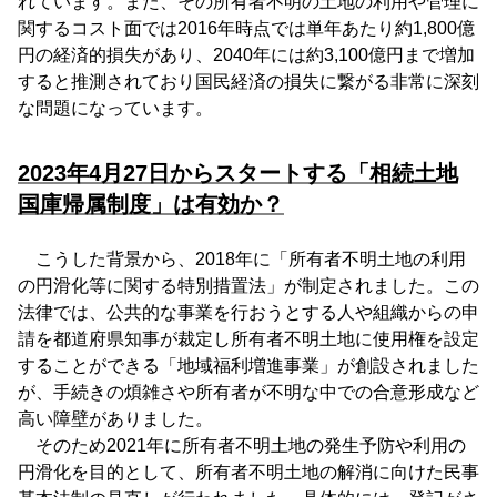
れています。また、その所有者不明の土地の利用や管理に
関するコスト面では2016年時点では単年あたり約1,800億
円の経済的損失があり、2040年には約3,100億円まで増加
すると推測されており国民経済の損失に繋がる非常に深刻
な問題になっています。
2023年4月27日からスタートする「相続土地
国庫帰属制度」は有効か？
こうした背景から、2018年に「所有者不明土地の利用
の円滑化等に関する特別措置法」が制定されました。この
法律では、公共的な事業を行おうとする人や組織からの申
請を都道府県知事が裁定し所有者不明土地に使用権を設定
することができる「地域福利増進事業」が創設されました
が、手続きの煩雑さや所有者が不明な中での合意形成など
高い障壁がありました。
そのため2021年に所有者不明土地の発生予防や利用の
円滑化を目的として、所有者不明土地の解消に向けた民事