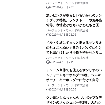
レトロ感ばっちりです。
パーフェクト・ワールド株式会社
2026年4月3日 23:05
淡いピンクが春らしいちいかわのラン
チグッズ特集。ランチトートやお弁当
箱等、表情豊かなちいかわたちと優し
いピンク色に心和む
パーフェクト・ワールド株式会社
2026年4月3日 22:05
ベルトや紐にギュッと掴まるサンリオ
のちょこんぬいぐるみ！バッグに付け
てお出かけしたり小物を持たせたりと
自由に楽しめる！
パーフェクト・ワールド株式会社
2026年4月3日 21:05
チャーム単体でも使えるサンリオのペ
ンチャームキーホルダー5種。ペンや
ポーチ、キーホルダーに付けて自分だ
けのアレンジしよう
パーフェクト・ワールド株式会社
2026年4月3日 20:05
クレヨンしんちゃんらしいポップなデ
ザインのメッシュポーチ2種。大きめ