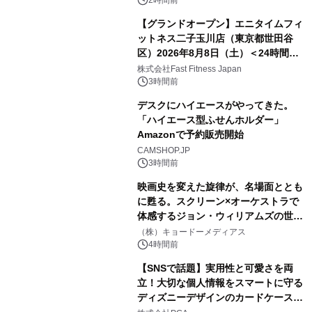
【グランドオープン】エニタイムフィ
ットネス二子玉川店（東京都世田谷
区）2026年8月8日（土）＜24時間年
中無休のフィットネスジム＞
株式会社Fast Fitness Japan
3時間前
デスクにハイエースがやってきた。
「ハイエース型ふせんホルダー」
Amazonで予約販売開始
CAMSHOP.JP
3時間前
映画史を変えた旋律が、名場面ととも
に甦る。スクリーン×オーケストラで
体感するジョン・ウィリアムズの世
界。ジョン・ウィリアムズ：シネマ・
（株）キョードーメディアス
スペクタキュラー・コンサート 開催決
4時間前
定！
【SNSで話題】実用性と可愛さを両
立！大切な個人情報をスマートに守る
ディズニーデザインのカードケースを
株式会社PGAが8月7日発売