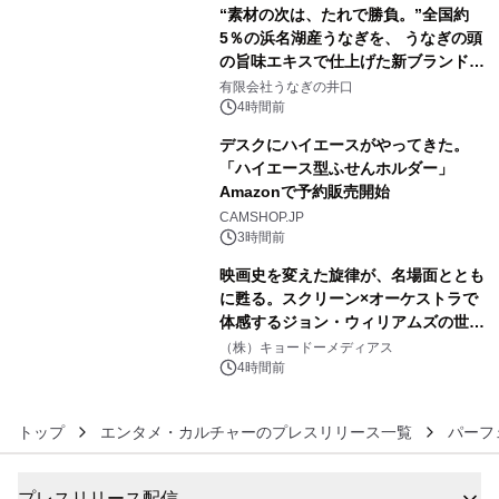
“素材の次は、たれで勝負。”全国約
5％の浜名湖産うなぎを、 うなぎの頭
の旨味エキスで仕上げた新ブランド
4
「井口の誉」誕生
有限会社うなぎの井口
4時間前
デスクにハイエースがやってきた。
「ハイエース型ふせんホルダー」
Amazonで予約販売開始
5
CAMSHOP.JP
3時間前
映画史を変えた旋律が、名場面ととも
に甦る。スクリーン×オーケストラで
体感するジョン・ウィリアムズの世
6
界。ジョン・ウィリアムズ：シネマ・
（株）キョードーメディアス
スペクタキュラー・コンサート 開催決
4時間前
定！
トップ
エンタメ・カルチャーのプレスリリース一覧
パーフ
プレスリリース配信