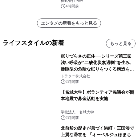
株式会社PGA
4時間前
エンタメの新着をもっと見る
ライフスタイルの新着
もっと見る
眠りづらさの正体──シリーズ第三回
浅い呼吸が"二酸化炭素過剰"を生み、
爆睡型の危険な眠りをつくる構造を解
説
トラタニ株式会社
2時間前
【名城大学】ボランティア協議会が熊
本地震で募金活動を実施
学校法人 名城大学
2時間前
北前船の歴史が息づく港町・三国湊で
上質な滞在を 「オーベルジュほまち