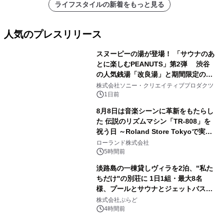
ライフスタイルの新着をもっと見る
人気のプレスリリース
スヌーピーの湯が登場！ 「サウナのあ
とに楽しむPEANUTS」第2弾 渋谷
の人気銭湯「改良湯」と期間限定のコ
1
ラボレーション サウナイキタイコラ
株式会社ソニー・クリエイティブプロダクツ
ボグッズも発売決定！
1日前
8月8日は音楽シーンに革新をもたらし
た 伝説のリズムマシン「TR-808」を
祝う日 ～Roland Store Tokyoで実機
2
を展示しての 記念キャンペーンを開
ローランド株式会社
催 英国ラジオ「NTS」の 特別プログ
5時間前
ラムや、「TR-808」を愛する伝説的
淡路島の一棟貸しヴィラを2泊、"私た
アーティストを フィーチャーしたアニ
ちだけ"の別荘に 1日1組・最大8名
メーションを公開～
様、プールとサウナとジェットバス付
3
きで Villa Mon Temps AWAJIの連泊
株式会社ぷらど
素泊りプラン
4時間前