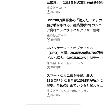
三國湊」 1泊2食付の旅行商品を発売
株式会社ぷらど
3時間前
SNS200万回再生の「消えたドア」の
謎が明かされる、建築面積9坪のシニ
ア向けコンパクトバリアフリー住宅が
誕生
株式会社アース
3時間前
コパッケージド・オプティクス
（CPO）市場、2035年28億8,700万米
ドルへ拡大、CAGR36.2％｜AIデータ
センター・高速光通信需要が成長を加
株式会社レポートオーシャン
速
3時間前
スマートなカニ旅を提案。最大
13％OFFとなる早割120日前が新たに
登場。早めの計画でいつもと変わらぬ
大人の冬旅を。ー夕日ヶ浦温泉「佳松
株式会社アウルコーポレーション
苑 別邸ふうか」ー
3時間前