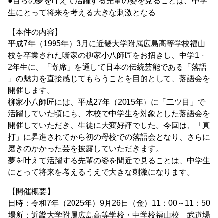
●自らの夢を叶えて活躍する先輩の姿を見ることは、中学
生にとって将来を考える大きな刺激となる
【本件の内容】
平成7年（1995年）3月に近畿大学附属広島高等学校福山
校を卒業された噺家の柳家小八師匠をお招きし、中学1・
2年生に、「寄席」を通して日本の伝統芸能である「落語
」の魅力を直接感じてもらうことを目的として、落語会を
開催します。
柳家小八師匠には、平成27年（2015年）に「二ツ目」で
活躍していた頃にも、本校で中学生を対象とした落語会を
開催していただき、生徒に大変好評でした。今回は、「真
打」に昇進されてから初の母校での落語会となり、さらに
磨きのかかった芸を披露していただきます。
夢を叶えて活躍する先輩の姿を間近で見ることは、中学生
にとって将来を考えるうえで大きな刺激になります。
【開催概要】
日時：令和7年（2025年）9月26日（金）11：00～11：50
場所：近畿大学附属広島高等学校・中学校福山校 武道場