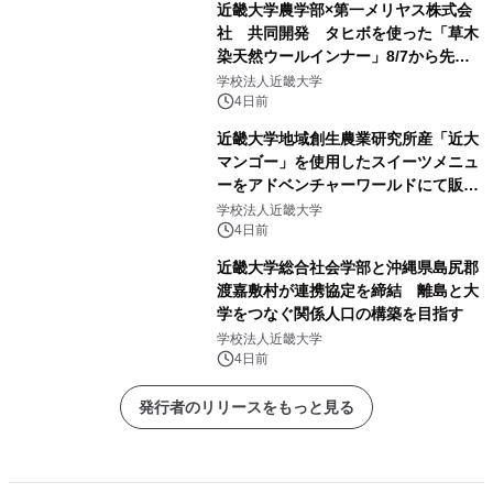
近畿大学農学部×第一メリヤス株式会
社 共同開発 タヒボを使った「草木
染天然ウールインナー」8/7から先行
販売
学校法人近畿大学
4日前
近畿大学地域創生農業研究所産「近大
マンゴー」を使用したスイーツメニュ
ーをアドベンチャーワールドにて販売
します パークでしか味わえない期間
学校法人近畿大学
限定スイーツを楽しんで♪
4日前
近畿大学総合社会学部と沖縄県島尻郡
渡嘉敷村が連携協定を締結 離島と大
学をつなぐ関係人口の構築を目指す
学校法人近畿大学
4日前
発行者のリリースをもっと見る