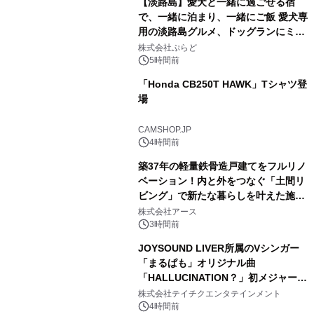
【淡路島】愛犬と一緒に過ごせる宿
で、一緒に泊まり、一緒にご飯 愛犬専
用の淡路島グルメ、ドッグランにミニ
1
プール グランピングとトレーラーハウ
株式会社ぷらど
スの2施設で
5時間前
「Honda CB250T HAWK」Tシャツ登
場
2
CAMSHOP.JP
4時間前
築37年の軽量鉄骨造戸建てをフルリノ
ベーション！内と外をつなぐ「土間リ
ビング」で新たな暮らしを叶えた施工
3
事例を株式会社アースが公開
株式会社アース
3時間前
JOYSOUND LIVER所属のVシンガー
「まるぱも」オリジナル曲
「HALLUCINATION？」初メジャー配
4
信リリース決定！
株式会社テイチクエンタテインメント
4時間前