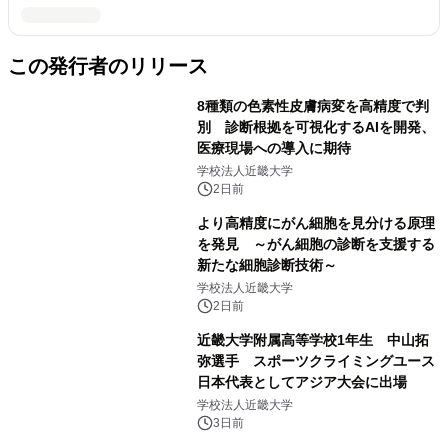
この発行者のリリース
8種類の色素性皮膚病変を高精度で判
別 診断根拠を可視化するAIを開発、
医療現場への導入に期待
学校法人近畿大学
2日前
より高精度にがん細胞を見分ける原理
を発見 ～がん細胞の診断を支援する
新たな細胞診断技術～
学校法人近畿大学
2日前
近畿大学附属高等学校1年生 中山拓
弥選手 スポーツクライミングユース
日本代表としてアジア大会に出場
学校法人近畿大学
3日前