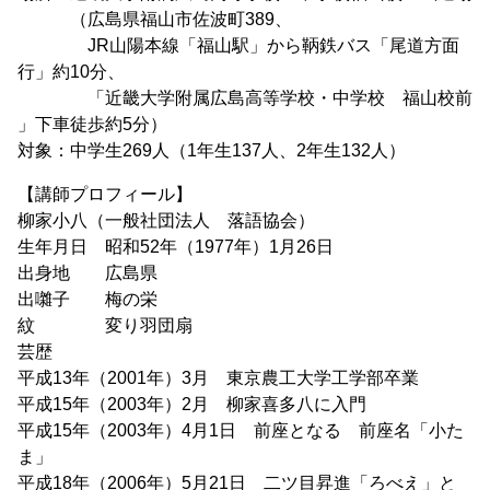
（広島県福山市佐波町389、
JR山陽本線「福山駅」から鞆鉄バス「尾道方面
行」約10分、
「近畿大学附属広島高等学校・中学校 福山校前
」下車徒歩約5分）
対象：中学生269人（1年生137人、2年生132人）
【講師プロフィール】
柳家小八（一般社団法人 落語協会）
生年月日 昭和52年（1977年）1月26日
出身地 広島県
出囃子 梅の栄
紋 変り羽団扇
芸歴
平成13年（2001年）3月 東京農工大学工学部卒業
平成15年（2003年）2月 柳家喜多八に入門
平成15年（2003年）4月1日 前座となる 前座名「小た
ま」
平成18年（2006年）5月21日 二ツ目昇進「ろべえ」と