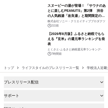
スヌーピーの湯が登場！ 「サウナのあ
とに楽しむPEANUTS」第2弾 渋谷
の人気銭湯「改良湯」と期間限定のコ
5
ラボレーション サウナイキタイコラ
株式会社ソニー・クリエイティブプロダクツ
ボグッズも発売決定！
2日前
【2026年8月版】ふるさと納税でもら
える『玄米』の還元率ランキングを発
表
6
とくさと-ふるさと納税還元率ランキング-
7時間前
トップ
ライフスタイルのプレスリリース一覧
学校法人近畿
プレスリリース配信
サポート