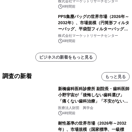
ク包装、その他）・分析レポートを発
株式会社マーケットリサーチセンター
表
4時間前
PPS集塵バッグの世界市場（2026年～
2032年）、市場規模（円筒形フィルタ
ーバッグ、平袋型フィルターバッグ、
プリーツフィルターバッグ、その
株式会社マーケットリサーチセンター
他）・分析レポートを発表
4時間前
ビジネスの新着をもっと見る
調査の新着
もっと見る
新橋歯科医科診療所 副院長・歯科医師
小野宇宙が「後悔しない歯科選び」
「痛くない歯科治療」「不安がない治
療計画」をテーマに専門監修
医療法人財団 興学会
4時間前
耐性基準の世界市場（2026年～2032
年）、市場規模（国家標準、一級標