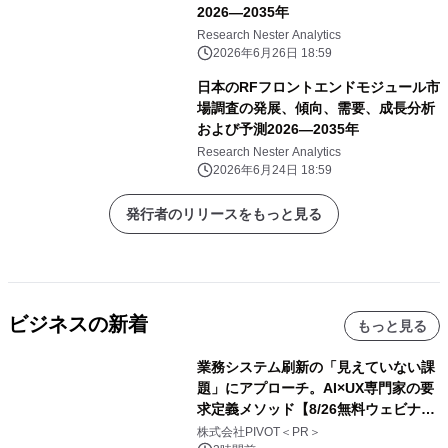
2026―2035年
Research Nester Analytics
2026年6月26日 18:59
日本のRFフロントエンドモジュール市
場調査の発展、傾向、需要、成長分析
および予測2026―2035年
Research Nester Analytics
2026年6月24日 18:59
発行者のリリースをもっと見る
ビジネスの新着
もっと見る
業務システム刷新の「見えていない課
題」にアプローチ。AI×UX専門家の要
求定義メソッド【8/26無料ウェビナ
ー】株式会社PIVOT
株式会社PIVOT＜PR＞