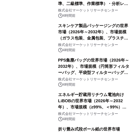
準、二級標準、作業標準）・分析レポ
ートを発表
株式会社マーケットリサーチセンター
4時間前
スキンケア製品パッケージングの世界
市場（2026年～2032年）、市場規模
（ガラス包装、金属包装、プラスチッ
ク包装、その他）・分析レポートを発
株式会社マーケットリサーチセンター
表
4時間前
PPS集塵バッグの世界市場（2026年～
2032年）、市場規模（円筒形フィルタ
ーバッグ、平袋型フィルターバッグ、
プリーツフィルターバッグ、その
株式会社マーケットリサーチセンター
他）・分析レポートを発表
4時間前
エネルギー貯蔵用リチウム電池向け
LiBOBの世界市場（2026年～2032
年）、市場規模（≥99%、＜99%）・
分析レポートを発表
株式会社マーケットリサーチセンター
4時間前
折り畳み式段ボール紙の世界市場