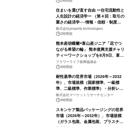
2時間前
住まいを選び直す自由 ー住宅流動性と
人生設計の経済学ー （第４回：取引の
重さの経済学──情報・信頼・制度を
PropTechはどう組み替えるか）｜
株式会社property technologies
PropTech-Lab
2時間前
熊本産胡蝶蘭×富山産ジニア「花でつ
ながる希望の輪」 熊本復興支援チャリ
ティーワークショップを8月9日、富
山・射水で開催
フラワーライフ振興協議会
4時間前
耐性基準の世界市場（2026年～2032
年）、市場規模（国家標準、一級標
準、二級標準、作業標準）・分析レポ
ートを発表
株式会社マーケットリサーチセンター
4時間前
スキンケア製品パッケージングの世界
市場（2026年～2032年）、市場規模
（ガラス包装、金属包装、プラスチッ