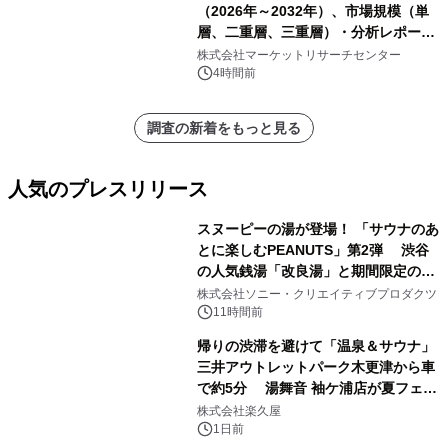
（2026年～2032年）、市場規模（単
層、二重層、三重層）・分析レポート
を発表
株式会社マーケットリサーチセンター
4時間前
調査の新着をもっと見る
人気のプレスリリース
スヌーピーの湯が登場！ 「サウナのあ
とに楽しむPEANUTS」第2弾 渋谷
の人気銭湯「改良湯」と期間限定のコ
1
ラボレーション サウナイキタイコラ
株式会社ソニー・クリエイティブプロダクツ
ボグッズも発売決定！
11時間前
帰りの渋滞を避けて「温泉＆サウナ」
三井アウトレットパーク木更津から車
で約5分 湯舞音 袖ケ浦店が夏フェア
2
メニューを提供
株式会社楽久屋
1日前