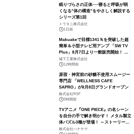
眠りづらさの正体──寝ると呼吸が弱
くなる"体の構造"をやさしく解説する
シリーズ第1回
3
トラタニ株式会社
1日前
Makuakeで目標1341％を突破した超
簡単＆小型テレビ用アンプ 「SW TV
Plus」8月7日より一般販売開始！ ケ
4
ーブル1本つなぐだけ、テレビの音が
城下工業株式会社
ぐっと豊かに
12時間前
原宿・神宮前の砂糖不使用スムージー
専門店 「WELLNESS CAFE
SAPRO」が8月8日グランドオープン
5
株式会社RSF
5時間前
TVアニメ『ONE PIECE』の名シーン
を自分の手で解き明かす！ メタル製立
体パズル3種が登場！ ～ストーリーと
6
ギミックが融合した 大人の体験型パズ
株式会社ハナヤマ