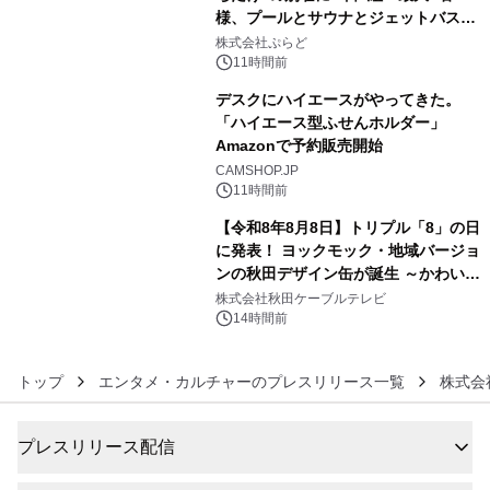
様、プールとサウナとジェットバス付
4
きで Villa Mon Temps AWAJIの連泊
株式会社ぷらど
素泊りプラン
11時間前
デスクにハイエースがやってきた。
「ハイエース型ふせんホルダー」
Amazonで予約販売開始
5
CAMSHOP.JP
11時間前
【令和8年8月8日】トリプル「8」の日
に発表！ ヨックモック・地域バージョ
ンの秋田デザイン缶が誕生 ～かわいい
6
秋田犬の子犬と秋田の四季と名所を巡
株式会社秋田ケーブルテレビ
るパッケージ～ 9月1日(火)秋田県内で
14時間前
販売開始
トップ
エンタメ・カルチャーのプレスリリース一覧
株式会社G
プレスリリース配信