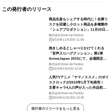
この発行者のリリース
商品生産もシェアする時代に！在庫リ
スクを回避し小ロット商品を多種製作
「シェアプロダクション」11月20日ス
タート
株式会社Grow-Up Factory
2015年11月20日 11:00
抱きしめるとしゃべりかけてくれる
「音声入りハグクッション」第1弾
AnimeJapan 2015にて、会場限定セ
ット先行販売
株式会社Grow-Up Factory
2015年2月23日 10:30
人気TVアニメ「ヤマノススメ」のボイ
スクロックが2015年1月下旬発売！
主要キャラ4人の声が入った作品初の
オリジナル台詞音声“録り下ろし”
株式会社Grow-Up Factory
2014年12月16日 10:30
発行者のリリースをもっと見る