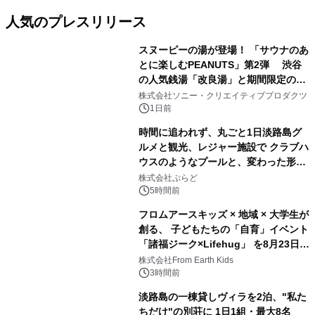
人気のプレスリリース
スヌーピーの湯が登場！ 「サウナのあ
とに楽しむPEANUTS」第2弾 渋谷
の人気銭湯「改良湯」と期間限定のコ
1
ラボレーション サウナイキタイコラ
株式会社ソニー・クリエイティブプロダクツ
ボグッズも発売決定！
1日前
時間に追われず、丸ごと1日淡路島グ
ルメと観光、レジャー施設で クラブハ
ウスのようなプールと、変わった形の
2
サウナも 「THE BOXY AWAJI」のお
株式会社ぷらど
得な素泊まり連泊プランで
5時間前
フロムアースキッズ × 地域 × 大学生が
創る、 子どもたちの「自育」イベント
「諸福ジーク×Lifehug」 を8月23日
3
(日)開催
株式会社From Earth Kids
3時間前
淡路島の一棟貸しヴィラを2泊、"私た
ちだけ"の別荘に 1日1組・最大8名