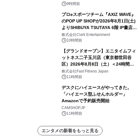
9時間前
プロeスポーツチーム『AXIZ WAVE』
のPOP UP SHOPが2026年8月1日(土)
よりSHIBUYA TSUTAYA 6階 IP書店で
開催決定！！
株式会社ClaN Entertainment
10時間前
【グランドオープン】エニタイムフィ
ットネス二子玉川店（東京都世田谷
区）2026年8月8日（土）＜24時間年
中無休のフィットネスジム＞
株式会社Fast Fitness Japan
11時間前
デスクにハイエースがやってきた。
「ハイエース型ふせんホルダー」
Amazonで予約販売開始
CAMSHOP.JP
11時間前
エンタメの新着をもっと見る