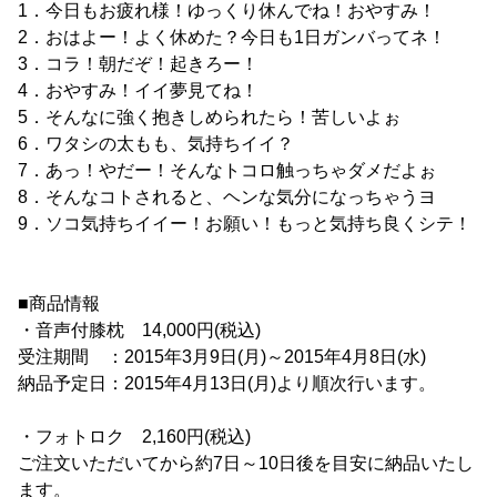
1．今日もお疲れ様！ゆっくり休んでね！おやすみ！
2．おはよー！よく休めた？今日も1日ガンバってネ！
3．コラ！朝だぞ！起きろー！
4．おやすみ！イイ夢見てね！
5．そんなに強く抱きしめられたら！苦しいよぉ
6．ワタシの太もも、気持ちイイ？
7．あっ！やだー！そんなトコロ触っちゃダメだよぉ
8．そんなコトされると、ヘンな気分になっちゃうヨ
9．ソコ気持ちイイー！お願い！もっと気持ち良くシテ！
■商品情報
・音声付膝枕 14,000円(税込)
受注期間 ：2015年3月9日(月)～2015年4月8日(水)
納品予定日：2015年4月13日(月)より順次行います。
・フォトロク 2,160円(税込)
ご注文いただいてから約7日～10日後を目安に納品いたし
ます。