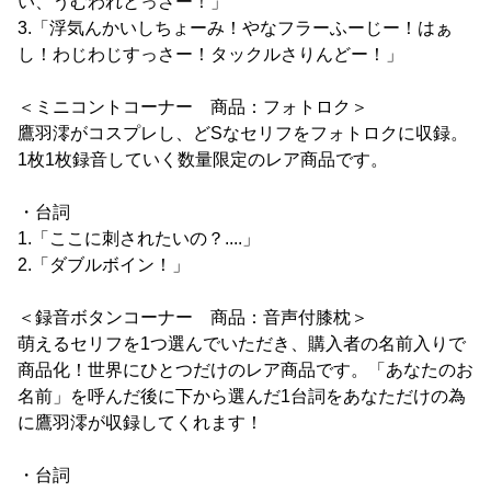
い、うむわれとっさー！」
3.「浮気んかいしちょーみ！やなフラーふーじー！はぁ
し！わじわじすっさー！タックルさりんどー！」
＜ミニコントコーナー 商品：フォトロク＞
鷹羽澪がコスプレし、どSなセリフをフォトロクに収録。
1枚1枚録音していく数量限定のレア商品です。
・台詞
1.「ここに刺されたいの？....」
2.「ダブルボイン！」
＜録音ボタンコーナー 商品：音声付膝枕＞
萌えるセリフを1つ選んでいただき、購入者の名前入りで
商品化！世界にひとつだけのレア商品です。「あなたのお
名前」を呼んだ後に下から選んだ1台詞をあなただけの為
に鷹羽澪が収録してくれます！
・台詞