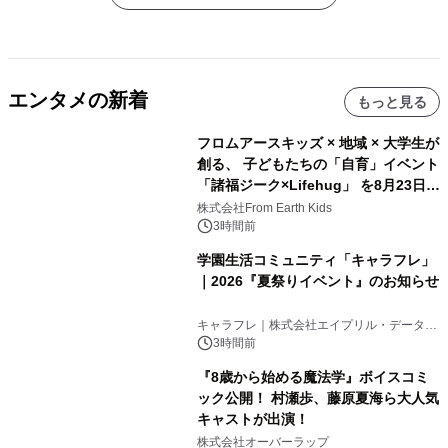
エンタメの新着
もっと見る
フロムアースキッズ × 地域 × 大学生が
創る、 子どもたちの「自育」イベント
「諸福ジーク×Lifehug」 を8月23日
(日)開催
株式会社From Earth Kids
3時間前
学園生活コミュニティ「キャラフレ」
｜2026『夏祭りイベント』のお知らせ
キャラフレ｜株式会社エイプリル・データ・
デザインズ
3時間前
『8歳から始める魔法学』ボイスコミ
ック公開！ 村瀬歩、藤原夏海ら大人気
キャストが出演！
株式会社オーバーラップ