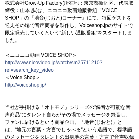
株式会社Grow-Up Factory(所在地：東京都新宿区、代表取
締役：山本 歩)は、ニコニコ動画通販番組「VOICE
SHOP」の『地音(じおと)コーナー』にて、毎回ゲストを
迎えその場で音声商品を製作し、Voiceshop.jpのサイトで
限定発売していくという“新しい通販番組”をスタートしま
した。
＜ニコニコ動画 VOICE SHOP＞
http://www.nicovideo.jp/watch/sm25711210?
ref=search_key_video
＜Voice Shop＞
http://voiceshop.jp/
当社が手掛ける「オトモノ」シリーズの“録音が可能な音
声商品”にタレント自らがその場でメッセージを録音し、
ファンに届けるという商品企画。「地音(じおと)」と
は、“地元の言葉・方言でしゃべる”という造語で、標準語
のメッセージをタレントの出身地の言葉・方言で音声収録