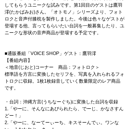
してもらうユニークな試みです。第1回目のゲストは鷹羽
澪(たかばみお)さん。「オトモノ」シリーズより、フォト
ロクと音声付膝枕を製作しました。今後は色々なゲストが
登場する他、言ってもらいたい台詞を一般募集したり、ユ
ニークな形状の音声商品が登場する予定です。
■通販番組「VOICE SHOP」ゲスト：鷹羽澪
【番組内容】
＜地音(じおと)コーナー 商品：フォトロク＞
標準語を方言に変換したセリフを、写真を入れられるフォ
トロクに収録。1枚1枚録音していく数量限定のレア商品
です。
・台詞：沖縄方言(うちなーぐち)に変換した台詞を収録
1.「やーに、そんなにあびられたら、でーじ、かなさすん
どー！」
2.「やーに、なーてーぃーち、キスそーんでぃ。ワンな