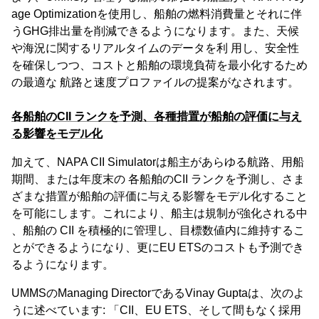
age Optimizationを使用し、船舶の燃料消費量とそれに伴
うGHG排出量を削減できるようになります。また、天候
や海況に関するリアルタイムのデータを利 用し、安全性
を確保しつつ、コストと船舶の環境負荷を最小化するため
の最適な 航路と速度プロファイルの提案がなされます。
各船舶のCII ランクを予測、各種措置が船舶の評価に与え
る影響をモデル化
加えて、NAPA CII Simulatorは船主があらゆる航路、用船
期間、または年度末の 各船舶のCII ランクを予測し、さま
ざまな措置が船舶の評価に与える影響をモデル化すること
を可能にします。これにより、船主は規制が強化される中
、船舶の CII を積極的に管理し、目標数値内に維持するこ
とができるようになり、更にEU ETSのコストも予測でき
るようになります。
UMMSのManaging DirectorであるVinay Guptaは、次のよ
うに述べています: 「CII、EU ETS、そして間もなく採用