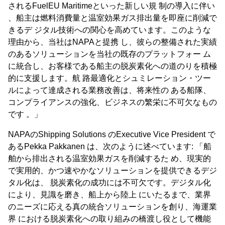
されるFuelEU Maritimeといった新しい規 制の導入に伴い
、船主は燃料消費量と温室効果ガス排出量を即座に削減で
きるデ ジタル技術への関心を高めています。このような
理由から、当社はNAPAと提携 し、彼らの整備された実績
のあるソリューションを当社の既存のプラットフォー ム
に統合し、お客様である船主の脱炭素化への道のりを積極
的に支援します。航 路最適化とシュミレーション・ツー
ルによって達成される業務改善は、将来性の ある船隊、
コンプライアンスの強化、ビジネスの繁栄に不可欠なもの
です 。」
NAPAのShipping Solutions のExecutive Vice President で
あるPekka Pakkanen は、次のように述べています: 「船
舶から排出される温室効果ガスを削減するた め、現実的
で実用的、かつ速やかなソリューションを提供できるデジ
タル化は、 脱炭素化の成功には不可欠です。デジタル化
により、見識を磨き、船上から陸上 にいたるまで、業界
のニーズに応える真の統合ソリューションを創り、海運業
界 における脱炭素化への取り組みの橋渡し役として機能