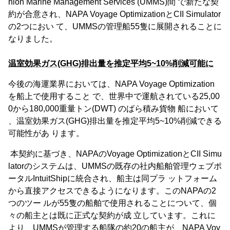
nion Marine Management Services (UMMS)間 で新たな契
約が合意され、NAPA Voyage OptimizationとCII Simulator
の2つにおい て、UMMSの管理船55隻に展開されることに
なりました。
温室効果ガス(GHG)排出量を推定平均5~10%削減可能に
今後の海運業界においては、NAPA Voyage Optimization
を船上で使用すること で、世界中で運航されている25,00
0から180,000重量トン(DWT) のばら積み貨物 船において
、温室効果ガス(GHG)排出量を推定平均5~10%削減できる
可能性があ ります。
本契約に基づき、NAPAのVoyage OptimizationとCII Simu
latorのシステムは、UMMSの既存の社内船舶管理ウェブポ
ータルIntuitShipに統合され、船主は同プラ ットフォーム
から直接アクセスできるようになります。このNAPAの2
つのツー ルが55隻の船舶で使用されることについて、個
々の船主とは既に正式な契約が成 立しています。これに
より、UMMSが管理する船隊の約20の船主が、NAPA Voy