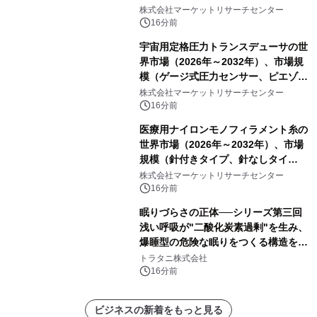
ートを発表
株式会社マーケットリサーチセンター
16分前
宇宙用定格圧力トランスデューサの世
界市場（2026年～2032年）、市場規
模（ゲージ式圧力センサー、ピエゾ抵
抗式圧力センサー、航空宇宙用差圧ト
株式会社マーケットリサーチセンター
ランスデューサ、その他）・分析レポ
16分前
ートを発表
医療用ナイロンモノフィラメント糸の
世界市場（2026年～2032年）、市場
規模（針付きタイプ、針なしタイ
プ）・分析レポートを発表
株式会社マーケットリサーチセンター
16分前
眠りづらさの正体──シリーズ第三回
浅い呼吸が"二酸化炭素過剰"を生み、
爆睡型の危険な眠りをつくる構造を解
説
トラタニ株式会社
16分前
ビジネスの新着をもっと見る