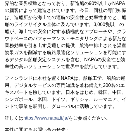
界的な業界標準となっており、新造船の90%以上がNAPA
の顧客によって建造されています。今日、同社の専門知識
は、造船所から海上での運航の安全性と効率性までと、船
舶のライフサイクル全体に及んでいます。3,000隻以上の
船が、海上での安全に対する積極的なアプローチや、クラ
ウドベースのパフォーマンス・モニタリングによる新たな
業務効率を引き出す見通しの提供、航海中排出される温室
効果ガスを削減する航路最適化ソリューションを可能にす
るデジタル船舶安定システムを含む、NAPAの安全性と効
率性の高いソリューションで世界中を航行しています。
フィンランドに本社を置くNAPAは、船舶工学、船舶の運
用、デジタルサービスの専門知識を兼ね備えた200名のエ
キスパートを擁しています。日本をはじめ、韓国、中国、
シンガポール、米国、ドイツ、ギリシャ、ルーマニア、イ
ンドで事業を展開し、グローバルに活動しています。
詳しくは
https://www.napa.fi/ja/
をご参照ください。
本件に関するお問い合わせ先：