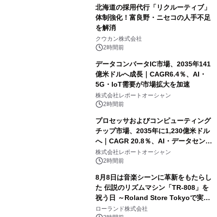
北海道の採用代行「リクルーティブ」
体制強化！富良野・ニセコの人手不足
を解消
クウカン株式会社
2時間前
データコンバータIC市場、2035年141
億米ドルへ成長｜CAGR6.4％、AI・
5G・IoT需要が市場拡大を加速
株式会社レポートオーシャン
2時間前
プロセッサおよびコンピューティング
チップ市場、2035年に1,230億米ドル
へ｜CAGR 20.8％、AI・データセンタ
ー需要が成長を牽引
株式会社レポートオーシャン
2時間前
8月8日は音楽シーンに革新をもたらし
た 伝説のリズムマシン「TR-808」を
祝う日 ～Roland Store Tokyoで実機
を展示しての 記念キャンペーンを開
ローランド株式会社