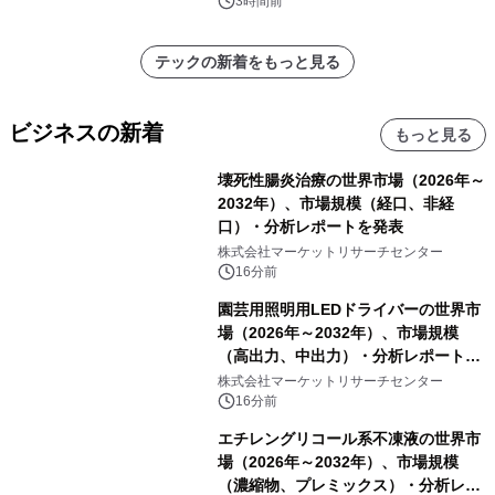
催 英国ラジオ「NTS」の 特別プログ
3時間前
ラムや、「TR-808」を愛する伝説的
アーティストを フィーチャーしたアニ
テックの新着をもっと見る
メーションを公開～
ビジネスの新着
もっと見る
壊死性腸炎治療の世界市場（2026年～
2032年）、市場規模（経口、非経
口）・分析レポートを発表
株式会社マーケットリサーチセンター
16分前
園芸用照明用LEDドライバーの世界市
場（2026年～2032年）、市場規模
（高出力、中出力）・分析レポートを
発表
株式会社マーケットリサーチセンター
16分前
エチレングリコール系不凍液の世界市
場（2026年～2032年）、市場規模
（濃縮物、プレミックス）・分析レポ