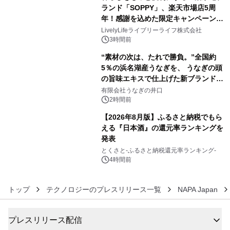
アーティストを フィーチャーしたアニ
ランド「SOPPY」、楽天市場店5周
メーションを公開～
年！感謝を込めた限定キャンペーンを
4
8月10日より開催
LivelyLifeライブリーライフ株式会社
3時間前
“素材の次は、たれで勝負。”全国約
5％の浜名湖産うなぎを、 うなぎの頭
の旨味エキスで仕上げた新ブランド
5
「井口の誉」誕生
有限会社うなぎの井口
2時間前
【2026年8月版】ふるさと納税でもら
える『日本酒』の還元率ランキングを
発表
6
とくさと-ふるさと納税還元率ランキング-
4時間前
トップ
テクノロジーのプレスリリース一覧
NAPA Japan
プレスリリース配信