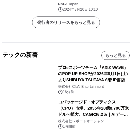
ー」のご案内
NAPA Japan
2024年3月26日 10:10
発行者のリリースをもっと見る
テックの新着
もっと見る
プロeスポーツチーム『AXIZ WAVE』
のPOP UP SHOPが2026年8月1日(土)
よりSHIBUYA TSUTAYA 6階 IP書店で
開催決定！！
株式会社ClaN Entertainment
16分前
コパッケージド・オプティクス
（CPO）市場、2035年28億8,700万米
ドルへ拡大、CAGR36.2％｜AIデータ
センター・高速光通信需要が成長を加
株式会社レポートオーシャン
速
1時間前