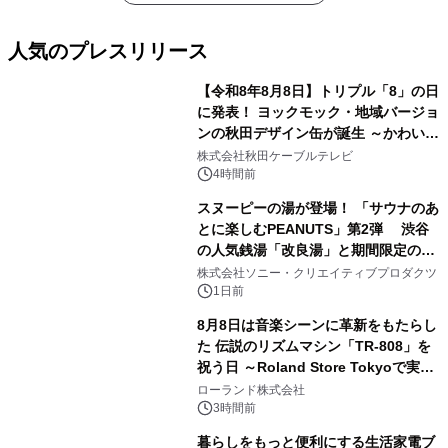
人気のプレスリリース
【令和8年8月8日】トリプル「8」の日
に発表！ ヨックモック・地域バージョ
ンの秋田デザイン缶が誕生 ～かわいい
1
秋田犬の子犬と秋田の四季と名所を巡
株式会社秋田ケーブルテレビ
るパッケージ～ 9月1日(火)秋田県内で
4時間前
販売開始
スヌーピーの湯が登場！ 「サウナのあ
とに楽しむPEANUTS」第2弾 渋谷
の人気銭湯「改良湯」と期間限定のコ
2
ラボレーション サウナイキタイコラ
株式会社ソニー・クリエイティブプロダクツ
ボグッズも発売決定！
1日前
8月8日は音楽シーンに革新をもたらし
た 伝説のリズムマシン「TR-808」を
祝う日 ～Roland Store Tokyoで実機
3
を展示しての 記念キャンペーンを開
ローランド株式会社
催 英国ラジオ「NTS」の 特別プログ
3時間前
ラムや、「TR-808」を愛する伝説的
暮らしをもっと便利にする生活家電ブ