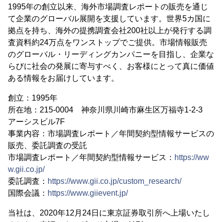
1995年の創立以来、海外市場調査レポートの販売を通じ
て企業のグローバル展開を支援しています。世界5カ国に
拠点を持ち、海外の提携調査会社200社以上が発行する調
査資料約24万点をワンストップでご提供。市場情報販売
のグローバル・リーディングカンパニーを目指し、企業な
らびに社会の発展に寄与すべく、お客様にとって真に価値
ある情報をお届けしています。
創立：1995年
所在地：215-0004 神奈川県川崎市麻生区万福寺1-2-3
アーシスビル7F
事業内容：市場調査レポート／年間契約型情報サービスの
販売、委託調査の受託
市場調査レポート／年間契約型情報サービス：
https://ww
w.gii.co.jp/
委託調査：
https://www.gii.co.jp/custom_research/
国際会議：
https://www.giievent.jp/
当社は、2020年12月24日に東京証券取引所へ上場いたし