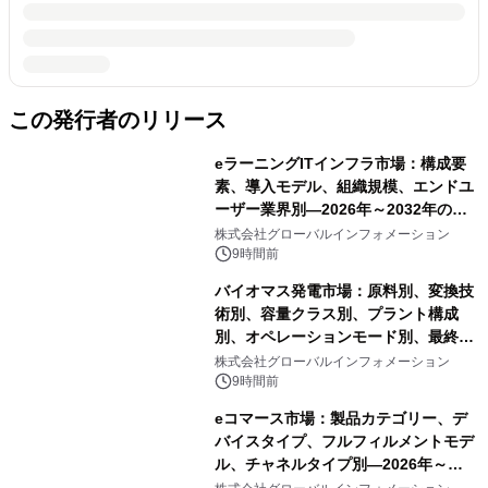
この発行者のリリース
eラーニングITインフラ市場：構成要
素、導入モデル、組織規模、エンドユ
ーザー業界別―2026年～2032年の世
界市場予測
株式会社グローバルインフォメーション
9時間前
バイオマス発電市場：原料別、変換技
術別、容量クラス別、プラント構成
別、オペレーションモード別、最終用
途別―2026年～2032年の世界市場予
株式会社グローバルインフォメーション
測
9時間前
eコマース市場：製品カテゴリー、デ
バイスタイプ、フルフィルメントモデ
ル、チャネルタイプ別―2026年～
2032年の世界市場予測