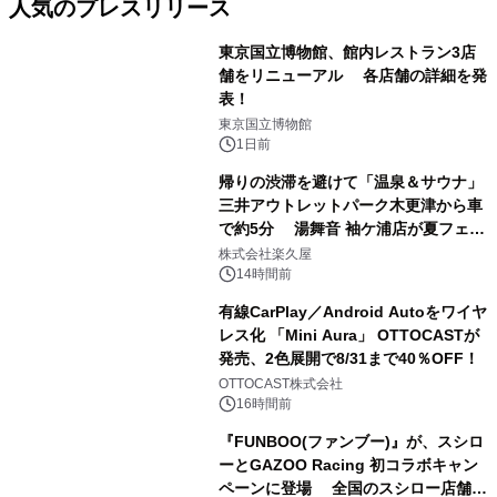
人気のプレスリリース
東京国立博物館、館内レストラン3店
舗をリニューアル 各店舗の詳細を発
表！
1
東京国立博物館
1日前
帰りの渋滞を避けて「温泉＆サウナ」
三井アウトレットパーク木更津から車
で約5分 湯舞音 袖ケ浦店が夏フェア
2
メニューを提供
株式会社楽久屋
14時間前
有線CarPlay／Android Autoをワイヤ
レス化 「Mini Aura」 OTTOCASTが
発売、2色展開で8/31まで40％OFF！
3
OTTOCAST株式会社
16時間前
『FUNBOO(ファンブー)』が、スシロ
ーとGAZOO Racing 初コラボキャン
ペーンに登場 全国のスシロー店舗で