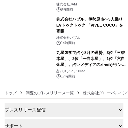
4
GR 4車種の FUNBOO(ミニカー)付き
株式会社JAM
メニューが展開されます
8時間前
株式会社バブル、伊勢原市へ3人乗り
EVトゥクトゥク 「VIVEL COCO」を
寄贈
5
株式会社バブル
14時間前
九星気学で占う8月の運勢、3位「三碧
木星」、2位「一白水星」、1位「六白
金星」。占いメディアのziredがランキ
6
ングを発表
占いメディア zired
17時間前
トップ
調査のプレスリリース一覧
株式会社グローバルイン
プレスリリース配信
サポート