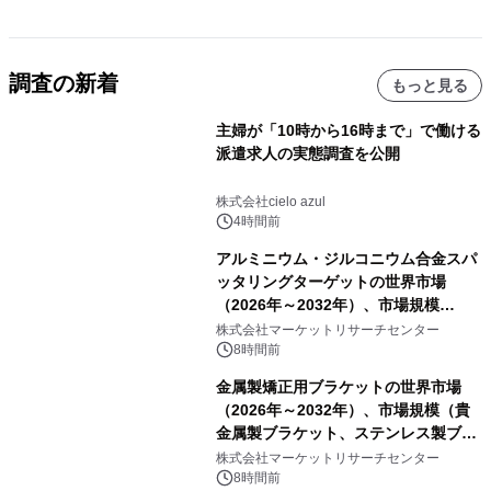
調査の新着
もっと見る
主婦が「10時から16時まで」で働ける
派遣求人の実態調査を公開
株式会社cielo azul
4時間前
アルミニウム・ジルコニウム合金スパ
ッタリングターゲットの世界市場
（2026年～2032年）、市場規模
（0.995、0.999、その他）・分析レポ
株式会社マーケットリサーチセンター
ートを発表
8時間前
金属製矯正用ブラケットの世界市場
（2026年～2032年）、市場規模（貴
金属製ブラケット、ステンレス製ブラ
ケット、純チタン製ブラケット）・分
株式会社マーケットリサーチセンター
析レポートを発表
8時間前