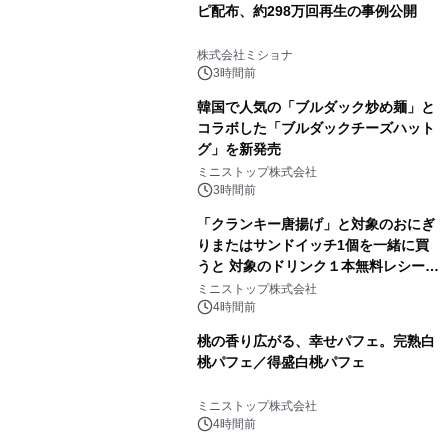
ピ配布、約298万回再生の事例公開
株式会社ミショナ
3時間前
韓国で人気の「ブルダック炒め麺」と
コラボした「ブルダックチーズハット
グ」を新発売
ミニストップ株式会社
3時間前
「クランキー唐揚げ」と対象のおにぎ
りまたはサンドイッチ1個を一緒に買
うと 対象のドリンク１本無料レシート
クーポンもらえる！※1
ミニストップ株式会社
4時間前
桃の香り広がる、幸せパフェ。完熟白
桃パフェ／得盛白桃パフェ
ミニストップ株式会社
4時間前