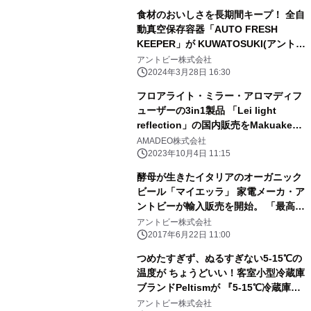
食材のおいしさを長期間キープ！ 全自
動真空保存容器「AUTO FRESH
KEEPER」が KUWATOSUKI(アントビ
ー株式会社)から販売開始しました。
アントビー株式会社
2024年3月28日 16:30
フロアライト・ミラー・アロマディフ
ューザーの3in1製品 「Lei light
reflection」の国内販売をMakuakeで
スタート
AMADEO株式会社
2023年10月4日 11:15
酵母が生きたイタリアのオーガニック
ビール「マイエッラ」 家電メーカ・ア
ントビーが輸入販売を開始。 「最高の
温度で味わって欲しい」専用ビールセ
アントビー株式会社
ラーを 同時開発。
2017年6月22日 11:00
つめたすぎず、ぬるすぎない5-15℃の
温度が ちょうどいい！客室小型冷蔵庫
ブランドPeltismが 『5-15℃冷蔵庫シ
リーズ』を年内1万台へ
アントビー株式会社