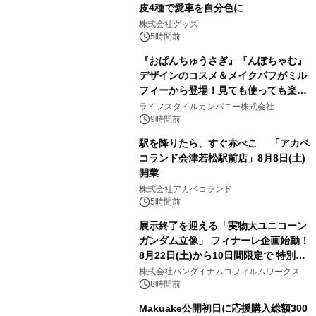
皮4種で愛車を自分色に
2
株式会社グッズ
5時間前
『おぱんちゅうさぎ』『んぽちゃむ』
デザインのコスメ＆メイクパフがミル
フィーから登場！見ても使っても楽し
3
い、ポップでキュートなコレクショ
ライフスタイルカンパニー株式会社
ン。
9時間前
駅を降りたら、すぐ赤べこ 「アカベ
コランド会津若松駅前店」8月8日(土)
開業
4
株式会社アカベコランド
5時間前
展示終了を迎える「実物大ユニコーン
ガンダム立像」 フィナーレ企画始動！
8月22日(土)から10日間限定で 特別映
5
像『UNICORN GUNDAM Statue ―
株式会社バンダイナムコフィルムワークス
BEYOND POSSIBILITY ―』を上映！
8時間前
Makuake公開初日に応援購入総額300