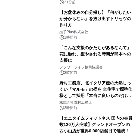
31分前
【お盆休みの自分探し】「何がしたい
か分からない」を抜け出すトリセツの
作り方
撫子Plus株式会社
1時間前
「こんな支援のかたちがあるなんて」
花に触れ、癒やされる時間が熊本への
支援に
フラワーライフ振興協議会
2時間前
野村工務店、北イタリア産の天然しっ
くい「マルモ」の壁を 全住宅で標準仕
様として採用「本当に良いものだけに
こだわる」
株式会社野村工務店
3時間前
【エニタイムフィットネス 国内の会員
数120万人突破】グランドオープンの
西小山店が世界6,000店舗目で達成！