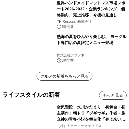
世界ハンドメイドマットレス市場レポ
ート2026-2032：企業ランキング、価
格動向、売上推移、今後の見通し
YH Research株式会社
4時間前
熱海の夏をひんやり楽しむ、 ヨーグル
ト専門店の夏限定メニュー登場
株式会社フジノネ
5時間前
グルメの新着をもっと見る
ライフスタイルの新着
もっと見る
空気階段・水川かたまり 初舞台・初
主演作！朝ドラ『ブギウギ』作者・足
立紳の青春小説を舞台化『春よ来い、
マジで来い』キービジュアル解禁！
（株）キョードーメディアス