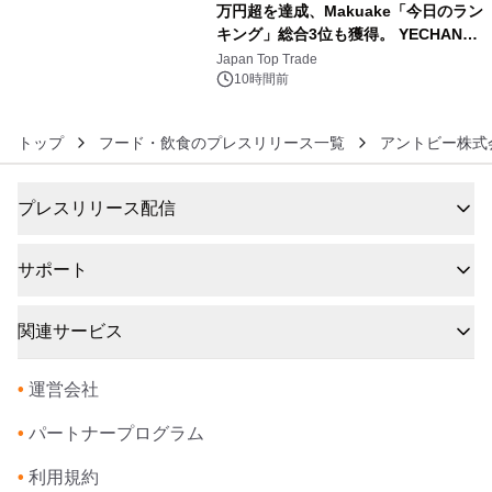
万円超を達成、Makuake「今日のラン
キング」総合3位も獲得。 YECHAN音
6
浴シンギングボウル第2弾の大型サイ
Japan Top Trade
ズ（XL・2XL・3XL）を先行販売中
10時間前
トップ
フード・飲食のプレスリリース一覧
アントビー株式
プレスリリース配信
サポート
関連サービス
•
運営会社
•
パートナープログラム
•
利用規約