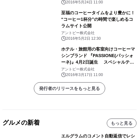
2016年5月24日 11:00
至福のコーヒータイムをより豊かに！
“コーヒー1杯分”の時間で楽しめるコ
ラムサイト公開
アントビー株式会社
2016年5月2日 12:30
ホテル・旅館用の客室向けコーヒーマ
シンブランド 『PASSIONE(パッシォ
ーネ)』4月2日誕生 スペシャルティ
ーコーヒーで極上のおもてなしを演出
アントビー株式会社
2016年3月17日 11:00
発行者のリリースをもっと見る
グルメの新着
もっと見る
エルグラムのコメント自動返信でレシ