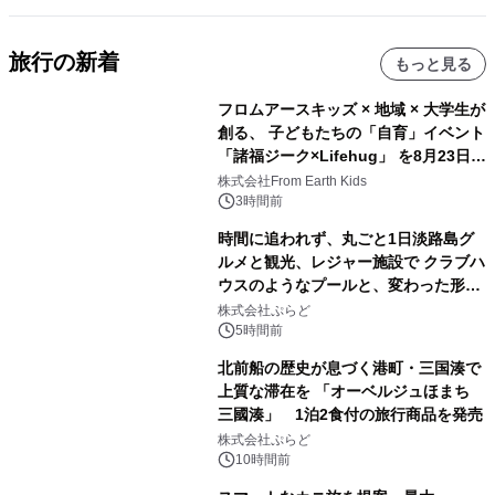
旅行の新着
もっと見る
フロムアースキッズ × 地域 × 大学生が
創る、 子どもたちの「自育」イベント
「諸福ジーク×Lifehug」 を8月23日
(日)開催
株式会社From Earth Kids
3時間前
時間に追われず、丸ごと1日淡路島グ
ルメと観光、レジャー施設で クラブハ
ウスのようなプールと、変わった形の
サウナも 「THE BOXY AWAJI」のお
株式会社ぷらど
得な素泊まり連泊プランで
5時間前
北前船の歴史が息づく港町・三国湊で
上質な滞在を 「オーベルジュほまち
三國湊」 1泊2食付の旅行商品を発売
株式会社ぷらど
10時間前