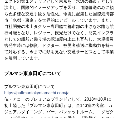
ェクトの第１ステップとして東京を「水辺の都市」として
演出し、国際的イメージアップを図り、道路輸送のみに頼
らぬ多様な交通手段を活性化。環境に配慮した国際港湾都
市「水都・東京」を世界的にアピールしています。また、
自社開発の水上タクシー専用船で都市部の小さな水路も航
行可能となり、レジャー、観光だけでなく、防災インフラ
としての船舶と乗り場の認知度向上にも寄与し、大規模災
害発生時には物資、ドクター、被災者移送に機動力を持っ
て対応する、今までに類を見ない交通サービスとして事業
を展開しています。
プルマン東京田町について
プルマン東京田町について
https://pullmantokyotamachi.com/ja
仏・アコーのプレミアムブランドとして、2018年10月に
初上陸した『プルマン東京田町』は、全143室の客室、カ
ジュアルダイニング、バー、バンケットルーム、エグゼク