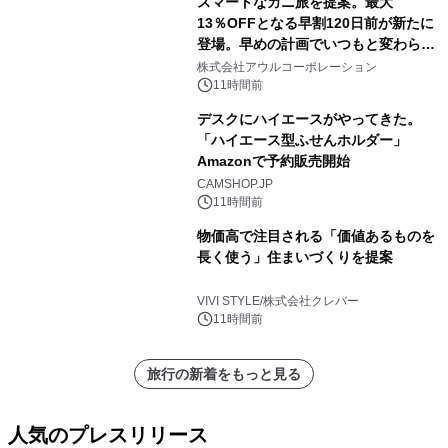
スマートなカニ旅を提案。最大
13％OFFとなる早割120日前が新たに
登場。早めの計画でいつもと変わらぬ
大人の冬旅を。ー夕日ヶ浦温泉「佳松
株式会社アウルコーポレーション
苑 別邸ふうか」ー
11時間前
デスクにハイエースがやってきた。
「ハイエース型ふせんホルダー」
Amazonで予約販売開始
CAMSHOP.JP
11時間前
物価高で注目される「価値あるものを
長く使う」住まいづくりを提案
VIVI STYLE/株式会社クレバー
11時間前
旅行の新着をもっと見る
人気のプレスリリース