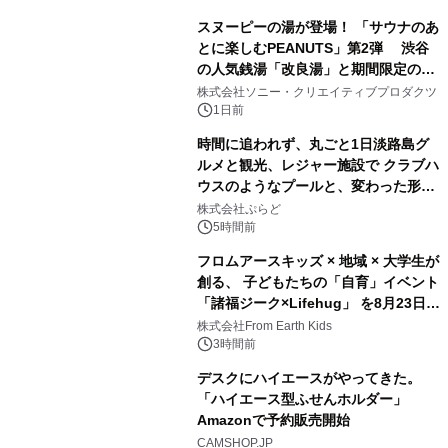
スヌーピーの湯が登場！ 「サウナのあ
とに楽しむPEANUTS」第2弾 渋谷
の人気銭湯「改良湯」と期間限定のコ
1
ラボレーション サウナイキタイコラ
株式会社ソニー・クリエイティブプロダクツ
ボグッズも発売決定！
1日前
時間に追われず、丸ごと1日淡路島グ
ルメと観光、レジャー施設で クラブハ
ウスのようなプールと、変わった形の
2
サウナも 「THE BOXY AWAJI」のお
株式会社ぷらど
得な素泊まり連泊プランで
5時間前
フロムアースキッズ × 地域 × 大学生が
創る、 子どもたちの「自育」イベント
「諸福ジーク×Lifehug」 を8月23日
3
(日)開催
株式会社From Earth Kids
3時間前
デスクにハイエースがやってきた。
「ハイエース型ふせんホルダー」
Amazonで予約販売開始
4
CAMSHOP.JP