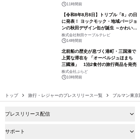
11時間前
【令和8年8月8日】トリプル「8」の日
に発表！ ヨックモック・地域バージョ
ンの秋田デザイン缶が誕生 ～かわいい
5
秋田犬の子犬と秋田の四季と名所を巡
株式会社秋田ケーブルテレビ
るパッケージ～ 9月1日(火)秋田県内で
14時間前
販売開始
北前船の歴史が息づく港町・三国湊で
上質な滞在を 「オーベルジュほまち
三國湊」 1泊2食付の旅行商品を発売
6
株式会社ぷらど
10時間前
トップ
旅行・レジャーのプレスリリース一覧
プルマン東京
プレスリリース配信
サポート