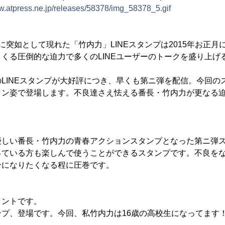
ww.atpress.ne.jp/releases/58378/img_58378_5.gif
s Marketに突如として現れた「竹内力」LINEスタンプは2015年お
くる圧倒的な迫力で多くのLINEユーザーのトークを盛り上げ
LINEスタンプが大好評につき、早くも第ニ弾を配信。今回の
ラン姿で登場します。不良達さえ怯える番長・竹内力が更なる
優しい番長・竹内力の青春アクションスタンプとなった第ニ弾
っている方も楽しんで使うことができるスタンプです。不良を
分になりたくなる程に圧巻です。
メントです。
プ、登場です。今回、私竹内力は16歳の高校生になってます