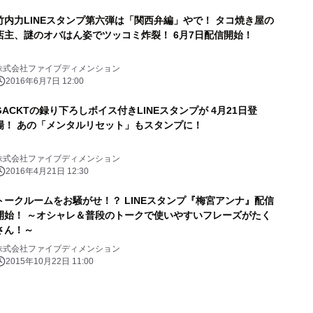
竹内力LINEスタンプ第六弾は「関西弁編」やで！ タコ焼き屋の
店主、謎のオバはん姿でツッコミ炸裂！ 6月7日配信開始！
株式会社ファイブディメンション
2016年6月7日 12:00
GACKTの録り下ろしボイス付きLINEスタンプが 4月21日登
場！ あの「メンタルリセット」もスタンプに！
株式会社ファイブディメンション
2016年4月21日 12:30
トークルームをお騒がせ！？ LINEスタンプ『梅宮アンナ』配信
開始！ ～オシャレ＆普段のトークで使いやすいフレーズがたく
さん！～
株式会社ファイブディメンション
2015年10月22日 11:00