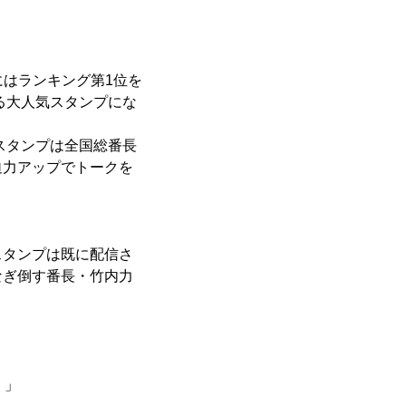
正月にはランキング第1位を
る大人気スタンプにな
スタンプは全国総番長
迫力アップでトークを
スタンプは既に配信さ
なぎ倒す番長・竹内力
！」