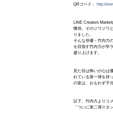
QRコード：
http://w
LINE Creator
獲得。そのジワジワと
りました。
そんな俳優・竹内力の
を目指す竹内力が学
盛り上げます。
見た目は怖いが心は
れている第一弾を持
の姿は、おもわず子
以下、竹内力よりコ
「ついに第二弾スタン