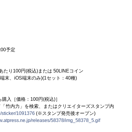
:00予定
り100円(税込)または 50LINEコイン
、iOS端末のみ)(1セット：40種)
ら購入［価格：100円(税込)］
て「竹内力」を検索、またはクリエイターズスタンプ内
/S/sticker/1091376
(※スタンプ発売後オープン)
ww.atpress.ne.jp/releases/58378/img_58378_5.gif