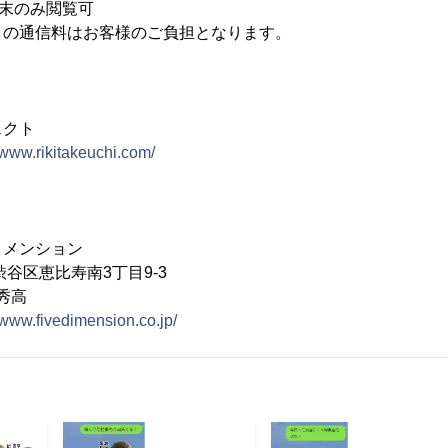
id端末のみ閲覧可
トの通信料はお客様のご負担となります。
ェクト
//www.rikitakeuchi.com/
ィメンション
都渋谷区恵比寿南3丁目9-3
秀高
//www.fivedimension.co.jp/