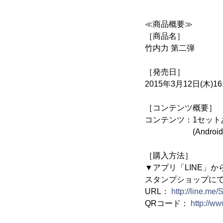
≪商品概要≫
［商品名］
竹内力 第二弾
［発売日］
2015年3月12日(木)16
［コンテンツ概要］
コンテンツ：1セットあた
(Android端末
［購入方法］
▼アプリ「LINE」か
スタンプショップに
URL：
http://line.me
QRコード：
http://w