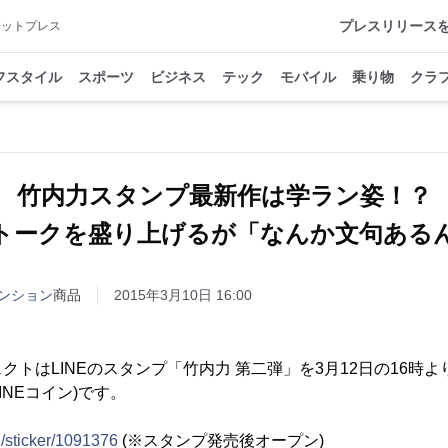
プレスリリース
アットプレス
フスタイル
スポーツ
ビジネス
テック
モバイル
乗り物
クラ
竹内力スタンプ最新作は学ラン姿！？
トークを盛り上げるが「なんか文句ある
ンション
商品
2015年3月10日 16:00
クトはLINEのスタンプ「竹内力 第二弾」を3月12日の16時
LINEコイン)です。
/S/sticker/1091376
(※スタンプ発売後オープン)