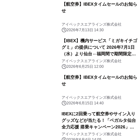
【航空券】IBEXタイムセールのお知ら
せ
アイベックスエアラインズ株式会社
2026年7月13日 14:30
【IBEX】機内サービス「ミガキイチゴ
グミ」の提供について 2026年7月1日
（水）より仙台⇔福岡間で期間限定配
布スタート！
アイベックスエアラインズ株式会社
2026年6月25日 12:00
【航空券】IBEXタイムセールのお知ら
せ
アイベックスエアラインズ株式会社
2026年6月15日 14:40
IBEXに2回乗って航空券やサイン入り
グッズなどが当たる！「ベガルタ仙台
全力応援 搭乗キャンペーン2026」実
施について
アイベックスエアラインズ株式会社
2026年6月4日 14:05