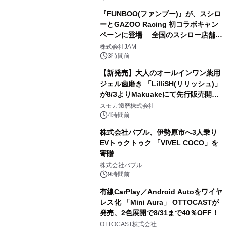
『FUNBOO(ファンブー)』が、スシロ
ーとGAZOO Racing 初コラボキャン
ペーンに登場 全国のスシロー店舗で
2
GR 4車種の FUNBOO(ミニカー)付き
株式会社JAM
メニューが展開されます
3時間前
【新発売】大人のオールインワン薬用
ジェル歯磨き 「LilliSH(リリッシュ)」
が8/3よりMakuakeにて先行販売開
3
始！
スモカ歯磨株式会社
4時間前
株式会社バブル、伊勢原市へ3人乗り
EVトゥクトゥク 「VIVEL COCO」を
寄贈
4
株式会社バブル
9時間前
有線CarPlay／Android Autoをワイヤ
レス化 「Mini Aura」 OTTOCASTが
発売、2色展開で8/31まで40％OFF！
5
OTTOCAST株式会社