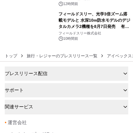
12時間前
フィールドスリー、光学3倍ズーム搭
載モデルと 水深10m防水モデルのデジ
タルカメラ2機種を8月7日発売 有効
6
約1300万画素、用途別に選べるコンデ
フィールドスリー株式会社
ジ新登場
10時間前
トップ
旅行・レジャーのプレスリリース一覧
アイベックス
プレスリリース配信
サポート
関連サービス
•
運営会社