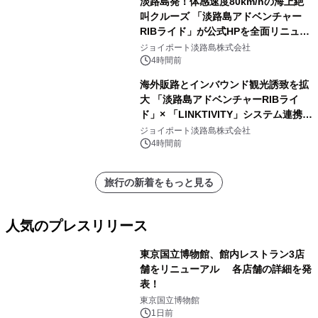
淡路島発！体感速度80km/hの海上絶
叫クルーズ 「淡路島アドベンチャー
RIBライド」が公式HPを全面リニュー
アル！ ～スマホで即予約完了の「スマ
ジョイポート淡路島株式会社
ート設計」へ刷新～
4時間前
海外販路とインバウンド観光誘致を拡
大 「淡路島アドベンチャーRIBライ
ド」× 「LINKTIVITY」システム連携を
開始！
ジョイポート淡路島株式会社
4時間前
旅行の新着をもっと見る
人気のプレスリリース
東京国立博物館、館内レストラン3店
舗をリニューアル 各店舗の詳細を発
表！
1
東京国立博物館
1日前