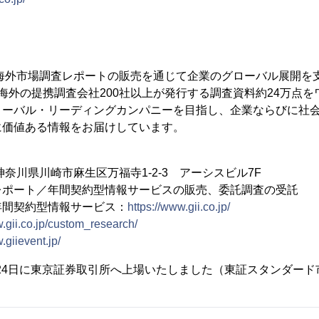
、海外市場調査レポートの販売を通じて企業のグローバル展開を
海外の提携調査会社200社以上が発行する調査資料約24万点
ローバル・リーディングカンパニーを目指し、企業ならびに社
に価値ある情報をお届けしています。
4 神奈川県川崎市麻生区万福寺1-2-3 アーシスビル7F
レポート／年間契約型情報サービスの販売、委託調査の受託
年間契約型情報サービス：
https://www.gii.co.jp/
w.gii.co.jp/custom_research/
.giievent.jp/
2月24日に東京証券取引所へ上場いたしました（東証スタンダード市