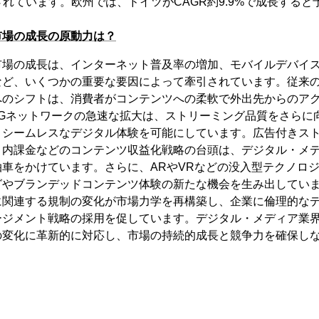
予測されています。欧州では、ドイツがCAGR約9.9%で成長する
市場の成長の原動力は？
場の成長は、インターネット普及率の増加、モバイルデバイス
など、いくつかの重要な要因によって牽引されています。従来
へのシフトは、消費者がコンテンツへの柔軟で外出先からのア
5Gネットワークの急速な拡大は、ストリーミング品質をさらに
、シームレスなデジタル体験を可能にしています。広告付きス
リ内課金などのコンテンツ収益化戦略の台頭は、デジタル・メ
車をかけています。さらに、ARやVRなどの没入型テクノロ
グやブランデッドコンテンツ体験の新たな機会を生み出してい
に関連する規制の変化が市場力学を再構築し、企業に倫理的な
ージメント戦略の採用を促しています。デジタル・メディア業
の変化に革新的に対応し、市場の持続的成長と競争力を確保し