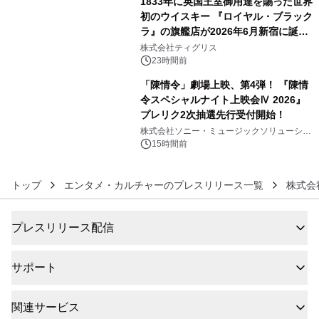
1833年に英国王室御用達を賜った世界
初のウイスキー 『ロイヤル・ブラック
ラ』の旗艦店が2026年6月新宿に誕
5
生 バカルディ ジャパンと連携した
株式会社ティグリス
没入型バー「BAR Arca」
23時間前
「陳情令」劇場上映、第4弾！ 『陳情
令スペシャルナイト上映会Ⅳ 2026』
プレリク2次抽選先行受付開始！
6
株式会社ソニー・ミュージックソリューショ
ンズ
15時間前
トップ
エンタメ・カルチャーのプレスリリース一覧
株式会
プレスリリース配信
サポート
関連サービス