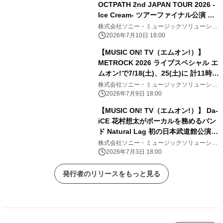
OCTPATH 2nd JAPAN TOUR 2026 -
Ice Cream- ツアーファイナル公演 エ
ムオン!で7/19(日)夜6時30分～独占生
株式会社ソニー・ミュージックソリューショ
ンズ
中継！ 直筆サイン入りTシャツ プレゼ
2026年7月10日 18:00
ントキャンペーン実施中！
【MUSIC ON! TV（エムオン!）】
METROCK 2026 ライブスペシャル エ
ムオン!で7/18(土)、25(土)に 計11時間
にわたってテレビ独占放送！
株式会社ソニー・ミュージックソリューショ
ンズ
2026年7月9日 18:00
【MUSIC ON! TV（エムオン!）】 Da-
iCE 花村想太がボーカルを務めるバン
ド Natural Lag 初の日本武道館公演へ
向けた想いに迫る！ 過去最大級ライブ
株式会社ソニー・ミュージックソリューショ
ンズ
ツアー初日舞台裏にも密着！ エムオ
2026年7月3日 18:00
ン!で7/14(火)夜10時～オンエア！
発行者のリリースをもっと見る