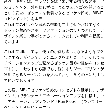
余湖 明智）は、マラソンをはじめとする様々なスポーツ
のゼッケンを、針を使わずに、またウェアに穴を開けるこ
となく安全にゼッケンを装着できるゼッケン留め、BIB-IT.
（ビブイット）を販売。
これまでのゼッケン留めの機能を向上させただけでなく、
ゼッケン留めをスポーツファッションのひとつとして、デ
ザインを楽しむ事ができるアイテムとしての利用を提案し
ています。
これまでBIB-IT.では、使うのが待ち遠しくなるようなワク
ワクするデザインで、ランニングをより楽しく、そしてモ
チベーションアップに繋がるゼッケン留めの提供をコンセ
プトに、１セットから誰でも手軽にオリジナルプリントが
利用できるサービスに力を入れており、多くの方に利用し
て頂いております。
この度、BIB-IT.ゼッケン留めのコンセプトを継承し、デザ
インの力でランナーのモチベーションアップを目指す、ウ
ェアチューンナップブランド「Run Fleek」（ランフリー
ク）が８月４日にオープン！