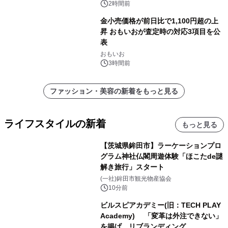
2時間前
金小売価格が前日比で1,100円超の上
昇 おもいおが査定時の対応3項目を公
表
おもいお
3時間前
ファッション・美容の新着をもっと見る
ライフスタイルの新着
もっと見る
【茨城県鉾田市】ラーケーションプロ
グラム神社仏閣周遊体験「ほこたde謎
解き旅行」スタート
(一社)鉾田市観光物産協会
10分前
ビルスピアカデミー(旧：TECH PLAY
Academy) 「変革は外注できない」
を掲げ、リブランディング