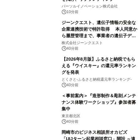
パーソルイノベーション株式会社
10分前
ジーンクエスト、遺伝子情報の安全な
企業連携技術で特許取得 本人同意か
ら履歴管理まで、事業者の遺伝子デー
タ活用を支援
株式会社ジーンクエスト
40分前
【2026年8月版】ふるさと納税でもら
える『ウイスキー』の還元率ランキン
グを発表
とくさと-ふるさと納税還元率ランキング-
40分前
＜事前案内＞『造形制作＆彫刻メンテ
ナンス体験ワークショップ』参加者募
集中
東京都北区
40分前
岡崎市のビジネス相談所オカビズ
「UIJターン起業相談窓口」開設 ～遠