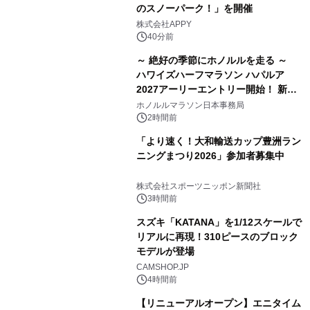
のスノーパーク！」を開催
株式会社APPY
40分前
～ 絶好の季節にホノルルを走る ～
ハワイズハーフマラソン ハパルア
2027アーリーエントリー開始！ 新カ
テゴリー「ハパルアIKI(イキ)」(約
ホノルルマラソン日本事務局
13.4km)が登場
2時間前
「より速く！大和輸送カップ豊洲ラン
ニングまつり2026」参加者募集中
株式会社スポーツニッポン新聞社
3時間前
スズキ「KATANA」を1/12スケールで
リアルに再現！310ピースのブロック
モデルが登場
CAMSHOP.JP
4時間前
【リニューアルオープン】エニタイム