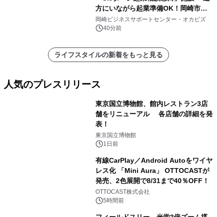
方にいながら起業準備OK！岡崎市を
挑戦者があつまるまちに～
岡崎ビジネスサポートセンター・オカビズ
40分前
ライフスタイルの新着をもっと見る
人気のプレスリリース
東京国立博物館、館内レストラン3店
舗をリニューアル 各店舗の詳細を発
表！
1
東京国立博物館
1日前
有線CarPlay／Android Autoをワイヤ
レス化 「Mini Aura」 OTTOCASTが
発売、2色展開で8/31まで40％OFF！
2
OTTOCAST株式会社
5時間前
フィールドスリー、光学3倍ズーム搭