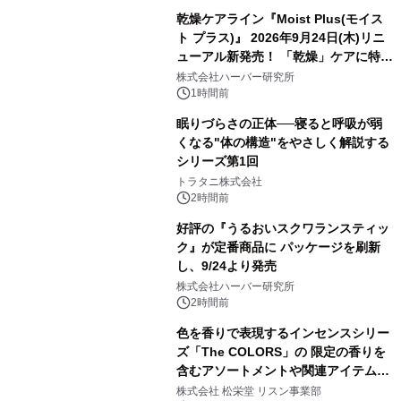
乾燥ケアライン『Moist Plus(モイス
ト プラス)』 2026年9月24日(木)リニ
ューアル新発売！ 「乾燥」ケアに特化
し、ライン使いで潤いに満ちた肌へ
株式会社ハーバー研究所
1時間前
眠りづらさの正体──寝ると呼吸が弱
くなる"体の構造"をやさしく解説する
シリーズ第1回
トラタニ株式会社
2時間前
好評の『うるおいスクワランスティッ
ク』が定番商品に パッケージを刷新
し、9/24より発売
株式会社ハーバー研究所
2時間前
色を香りで表現するインセンスシリー
ズ「The COLORS」の 限定の香りを
含むアソートメントや関連アイテムを
8月6日発売
株式会社 松栄堂 リスン事業部