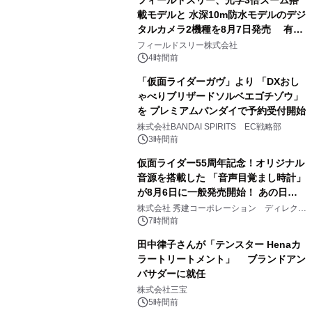
載モデルと 水深10m防水モデルのデジ
タルカメラ2機種を8月7日発売 有効
3
約1300万画素、用途別に選べるコンデ
フィールドスリー株式会社
ジ新登場
4時間前
「仮面ライダーガヴ」より 「DXおし
ゃべりブリザードソルベエゴチゾウ」
を プレミアムバンダイで予約受付開始
4
株式会社BANDAI SPIRITS EC戦略部
3時間前
仮面ライダー55周年記念！オリジナル
音源を搭載した 「音声目覚まし時計」
が8月6日に一般発売開始！ あの日の
5
大興奮が今甦る
株式会社 秀建コーポレーション ディレクト
アートギャラリー
7時間前
田中律子さんが「テンスター Henaカ
ラートリートメント」 ブランドアン
バサダーに就任
6
株式会社三宝
5時間前