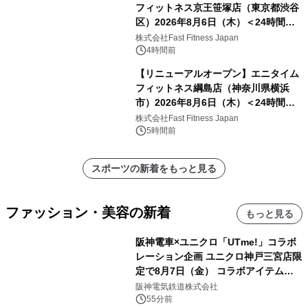
フィットネス京王笹塚店（東京都渋谷
区）2026年8月6日（木）＜24時間年
中無休のフィットネスジム＞
株式会社Fast Fitness Japan
4時間前
【リニューアルオープン】エニタイム
フィットネス綱島店（神奈川県横浜
市）2026年8月6日（木）＜24時間年
中無休のフィットネスジム＞
株式会社Fast Fitness Japan
5時間前
スポーツの新着をもっと見る
ファッション・美容の新着
もっと見る
阪神電車×ユニクロ「UTme!」コラボ
レーション企画 ユニクロ神戸三宮店限
定で8月7日（金） コラボアイテムが
発売決定！
阪神電気鉄道株式会社
55分前