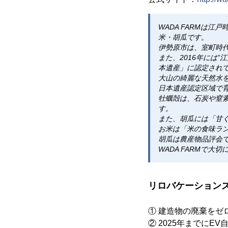
WADA FARMは
米・胡瓜です。
伊勢原市は、室町時
また、2016年には
本遺産」に認定され
大山の綺麗な天然水
日本遺産認定区域で
牡蠣殻は、石炭や窒
す。
また、胡瓜には「甘
お米は「米の食味ラ
胡瓜は農産物品評会
WADA FARMで
リロバケーションズ
① 建造物の廃棄をゼ
② 2025年までに