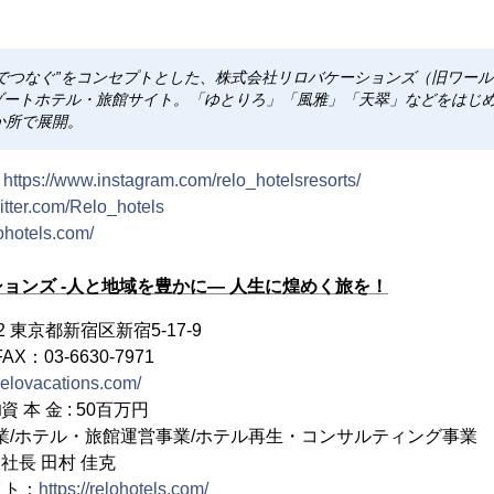
でつなぐ”をコンセプトとした、株式会社リロバケーションズ（旧ワー
ゾートホテル・旅館サイト。「ゆとりろ」「風雅」「天翠」などをはじ
か所で展開。
：
https://www.instagram.com/relo_hotelsresorts/
witter.com/Relo_hotels
lohotels.com/
ョンズ -人と地域を豊かに― 人生に煌めく旅を！
022 東京都新宿区新宿5-17-9
FAX：03-6630-7971
/relovacations.com/
□資 本 金 : 50百万円
制事業/ホテル・旅館運営事業/ホテル再生・コンサルティング事業
役社長 田村 佳克
イト：
https://relohotels.com/