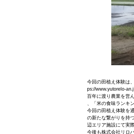
今回の田植え体験は
ps://www.yut
百年に渡り農業を営
、「米の食味ランキ
今回の田植え体験を
の新たな繋がりを持
辺エリア施設にて実
今後も株式会社リロ