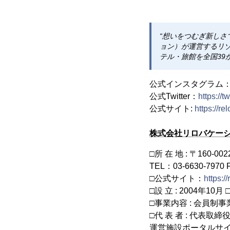
“想いをつむぎ新しさ
ョン）が運営するリ
テル・旅館を全国39
公式インスタグラム
公式Twitter：
https://t
公式サイト:
https://re
株式会社リロバケーシ
□所 在 地 : 〒160-0
TEL：03-6630-7970 
□公式サイト：
https:/
□設 立 : 2004年10月 
□事業内容 : 会員
□代 表 者 : 代表取締
運営施設ポータルサ