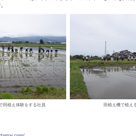
す。
で田植え体験をする社員
田植え機で植え
adamai.com/