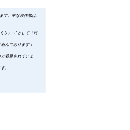
ります。主な農作物は、
。
い)り」～”として「日
り組んでおります！
いと着目されていま
ます。
）