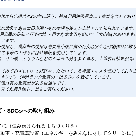
江戸時代から先祖代々200年に渡り、神奈川県伊勢原市にて農業を営んでお
代の武将である太田道灌がその生涯を終えた土地として知られています
”江戸庶民の信仰と行楽の地 ～巨大な木太刀を担いで「大山詣(おおやまま
ています。
を使用し、農薬等の使用は必要最小限に留めた安心安全な作物作りに取
育てる米の土作りには牡蠣殻を使用しています。
素、リン酸、カリウムなどのミネラル分を多く含み、土壌改良効果が高
くてみずみずしい」と好評をいただいている海藻エキスを使用しており
ンキング」で特Aランク受賞の「はるみ」を栽培しています。
で優秀賞の受賞歴がある自信作です。
大切に育てた農作物を、是非ご賞味ください。
・SDGsへの取り組み
ロに（住み続けられるまちづくりを）
EV自動車・充電器設置（エネルギーをみんなにそしてクリーンに