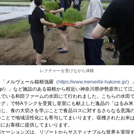
レクチャーを受けながら体験
、「メルヴェール箱根強羅（
https://www.merveille-hakone.jp/
）
orelo-an.jp/）」など施設のある箱根から程近い神奈川県伊勢原市
んでいる和田ファームの水田にて行われました。こちらの水田
ング」で特Aランクを受賞し皇室にも献上した逸品の「はるみ米
通じ、食の大切さを学ぶことで食品ロスに対するさらなる意識
つことで地域活性化にも寄与してまいります。収穫されたお米
際にお客様に提供してまいります。
バケーションズは、リゾートからサスティナブルな世界を実現