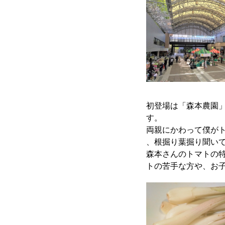
初登場は「森本農園
す。
両親にかわって僕が
、根掘り葉掘り聞い
森本さんのトマトの
トの苦手な方や、お