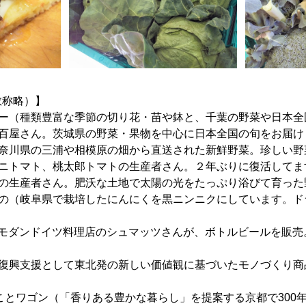
敬称略）】
ター（種類豊富な季節の切り花・苗や鉢と、千葉の野菜や日本全
八百屋さん。茨城県の野菜・果物を中心に日本全国の旬をお届け
神奈川県の三浦や相模原の畑から直送された新鮮野菜。珍しい野
ミニトマト、桃太郎トマトの生産者さん。２年ぶりに復活してま
里の生産者さん。肥沃な土地で太陽の光をたっぷり浴びて育った
しの（岐阜県で栽培したにんにくを黒ニンニクにしています。ド
EER（モダンドイツ料理店のシュマッツさんが、ボトルビールを販
（復興支援として東北発の新しい価値観に基づいたモノづくり商
）
tionことことワゴン（「香りある豊かな暮らし」を提案する京都で30