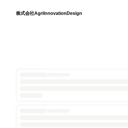
株式会社AgriInnovationDesign