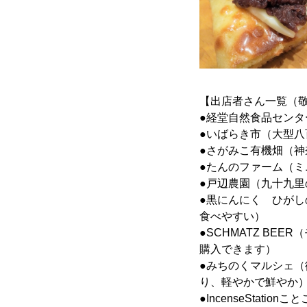
【出店者さん一覧（
●経堂自然食品セン
●いばらき市（大型
●さがみこ有機畑（
●たんのファーム（
●戸辺農園（九十九
●黒にんにく ひが
食べやすい）
●SCHMATZ B
購入できます）
●みちのくマルシェ
り、軽やかで鮮やか
●IncenseSta