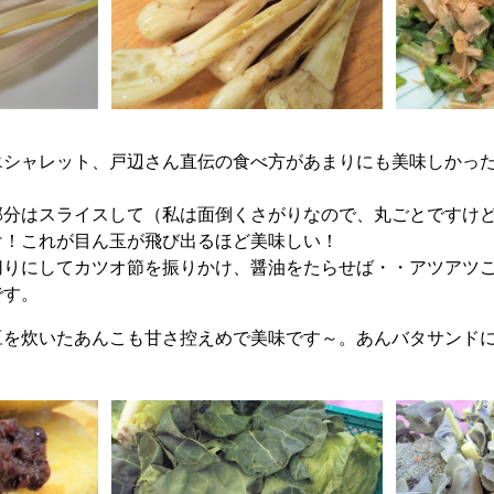
エシャレット、戸辺さん直伝の食べ方があまりにも美味しかっ
部分はスライスして（私は面倒くさがりなので、丸ごとですけ
け！これが目ん玉が飛び出るほど美味しい！
切りにしてカツオ節を振りかけ、醤油をたらせば・・アツアツ
です。
豆を炊いたあんこも甘さ控えめで美味です～。あんバタサンドに
。