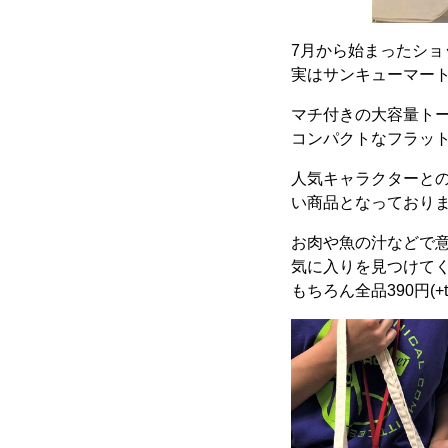
7月から始まったショ
実はサンキューマー
マチ付きの大容量ト
コンパクトなフラッ
人気キャラクターと
い商品となっており
お肉や魚の汁などで意
気に入りを見つけてく
もちろん全品390円(+t