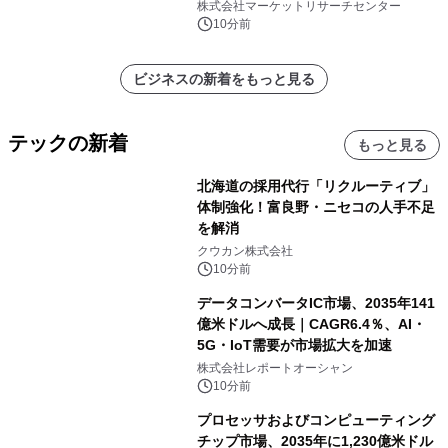
他）・分析レポートを発表
株式会社マーケットリサーチセンター
10分前
ビジネスの新着をもっと見る
テックの新着
もっと見る
北海道の採用代行「リクルーティブ」
体制強化！富良野・ニセコの人手不足
を解消
クウカン株式会社
10分前
データコンバータIC市場、2035年141
億米ドルへ成長｜CAGR6.4％、AI・
5G・IoT需要が市場拡大を加速
株式会社レポートオーシャン
10分前
プロセッサおよびコンピューティング
チップ市場、2035年に1,230億米ドル