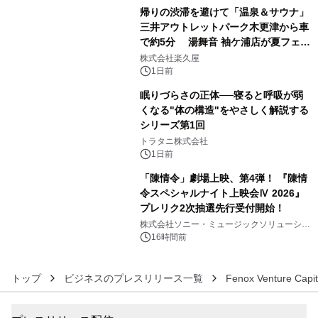
ラムや、「TR-808」を愛する伝説的
帰りの渋滞を避けて「温泉＆サウナ」
アーティストを フィーチャーしたアニ
三井アウトレットパーク木更津から車
メーションを公開～
で約5分 湯舞音 袖ケ浦店が夏フェア
4
メニューを提供
株式会社楽久屋
1日前
眠りづらさの正体──寝ると呼吸が弱
くなる"体の構造"をやさしく解説する
シリーズ第1回
5
トラタニ株式会社
1日前
「陳情令」劇場上映、第4弾！ 『陳情
令スペシャルナイト上映会Ⅳ 2026』
プレリク2次抽選先行受付開始！
6
株式会社ソニー・ミュージックソリューショ
ンズ
16時間前
トップ
ビジネスのプレスリリース一覧
Fenox Venture Capit