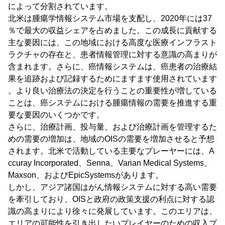
によって分割されています。
北米は腫瘍学情報システム市場を支配し、2020年には37
％で最大の収益シェアを占めました。この成長に貢献する
主な要因には、この地域における高度な医療インフラスト
ラクチャの存在と、患者情報管理に対する意識の高まりが
含まれます。さらに、癌情報システムは、癌患者の治療結
果を追跡および記録するためにますます使用されています
。より良い治療法の決定を行うことの重要性が増している
ことは、癌システムにおける腫瘍情報の需要を推進する重
要な要因のいくつかです。
さらに、治療計画、投与量、および治療計画を管理するた
めの需要の増加は、地域のOISの需要を増加させると予想
されます。北米で活動している主要なプレーヤーには、A
ccuray Incorporated、Senna、Varian Medical Systems、
Maxson、およびEpicSystemsがあります。
しかし、アジア諸国はがん情報システムに対する高い需要
を牽引しており、OISと政府の政策支援の利点に対する認
識の高まりにより徐々に発展しています。このエリアは、
エリアの可能性を引き出したいプレイヤーのための収入プ