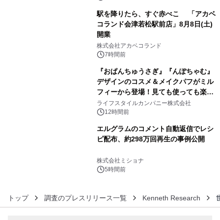
駅を降りたら、すぐ赤べこ 「アカベ
コランド会津若松駅前店」8月8日(土)
開業
4
株式会社アカベコランド
7時間前
『おぱんちゅうさぎ』『んぽちゃむ』
デザインのコスメ＆メイクパフがミル
フィーから登場！見ても使っても楽し
5
い、ポップでキュートなコレクショ
ライフスタイルカンパニー株式会社
ン。
12時間前
エルグラムのコメント自動返信でレシ
ピ配布、約298万回再生の事例公開
6
株式会社ミショナ
5時間前
トップ
調査のプレスリリース一覧
Kenneth Research