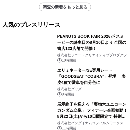
調査の新着をもっと見る
人気のプレスリリース
PEANUTS BOOK FAIR 2026が スヌ
ーピーの誕生日の8月10日より 全国の
書店123店舗で開催！
1
株式会社ソニー・クリエイティブプロダクツ
10時間前
エリミネーター/SE専用シート
「GOODSEAT “COBRA”」登場 表
皮4種で愛車を自分色に
2
株式会社グッズ
8時間前
展示終了を迎える「実物大ユニコーン
ガンダム立像」 フィナーレ企画始動！
8月22日(土)から10日間限定で 特別映
3
像『UNICORN GUNDAM Statue ―
株式会社バンダイナムコフィルムワークス
BEYOND POSSIBILITY ―』を上映！
11時間前