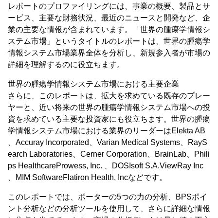
レポートのプロファイリングには、事業の概要、製品とサ
ービス、主要な財務状況、最近のニュースと開発など、企
業の主要な情報が含まれています。「世界の腫瘍学情報シ
ステム市場」というタイトルのレポートは、世界の腫瘍学
情報システム市場業界全体を分析し、新規参入者が市場の
詳細を理解するのに役立ちます。
世界の腫瘍学情報システム市場における主要企業
さらに、このレポートは、拡大を求めている既存のプレー
ヤーと、近い将来の世界の腫瘍学情報システム市場への投
資を求めている主要な投資家にも役立ちます。世界の腫瘍
学情報システム市場における業界のリーダーはElekta AB
、Accuray Incorporated、Varian Medical Systems、RayS
earch Laboratories、Cerner Corporation、BrainLab、Phili
ps HealthcareProwess, Inc. 、DOSIsoft S.A.ViewRay Inc
、MIM SoftwareFlatiron Health, Incなどです。
このレポートでは、ポーターの5つの力の分析、BPSポイ
ント分析などの分析ツールを使用して、さらに詳細な情報