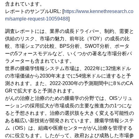
含まれています。
レポートのサンプルURL: [
https://www.kennethresearch.co
m/sample-request-10059488
]
調査レポートには、業界の成長ドライバー、制約、需要と
供給のリスク、市場の魅力、前年比（YOY）の成長の比
較、市場シェアの比較、BPS分析、SWOT分析、ポータ
ーの5フォースモデルなど、いくつかの著名な市場分析パ
ラメーターも含まれています。
世界の腫瘍学情報システム市場は、2022年に32憶米ドル
の市場価値から2030年末までに54憶米ドルに達すると予
測されます。また、2022-2030年の予測期間中に8％のCA
GRで拡大すると予測されます。
がんの治療と治療のための腫瘍学の分野では、OISソリュ
ーションの採用拡大が市場成長の主要な推進力の1つにな
ると予想されます。治療の選択肢を大きく変える可能性の
ある幅広い新技術が開発されています。腫瘍学情報システ
ム（OIS）は、組織や医療センターががん治療を管理する
のに役立ちます。したがって、政府および成熟した市場参