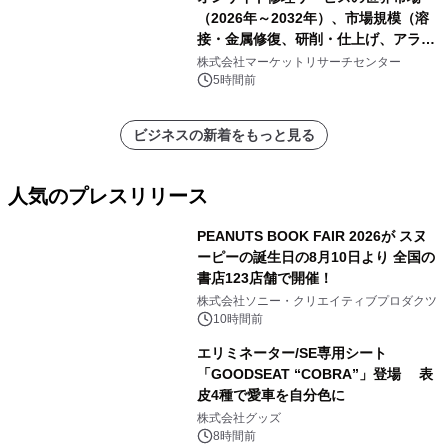
（2026年～2032年）、市場規模（溶
接・金属修復、研削・仕上げ、アライ
メント、その他）・分析レポートを発
株式会社マーケットリサーチセンター
表
5時間前
ビジネスの新着をもっと見る
人気のプレスリリース
PEANUTS BOOK FAIR 2026が スヌ
ーピーの誕生日の8月10日より 全国の
書店123店舗で開催！
1
株式会社ソニー・クリエイティブプロダクツ
10時間前
エリミネーター/SE専用シート
「GOODSEAT “COBRA”」登場 表
皮4種で愛車を自分色に
2
株式会社グッズ
8時間前