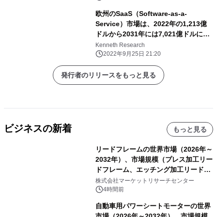
欧州のSaaS（Software-as-a-
Service）市場は、2022年の1,213億
ドルから2031年には7,021億ドルに達
し、予測期間中のCAGRは18.82%に達
Kenneth Research
すると予想。
2022年9月25日 21:20
発行者のリリースをもっと見る
ビジネスの新着
もっと見る
リードフレームの世界市場（2026年～
2032年）、市場規模（プレス加工リー
ドフレーム、エッチング加工リードフ
レーム）・分析レポートを発表
株式会社マーケットリサーチセンター
4時間前
自動車用パワーシートモーターの世界
市場（2026年～2032年）、市場規模