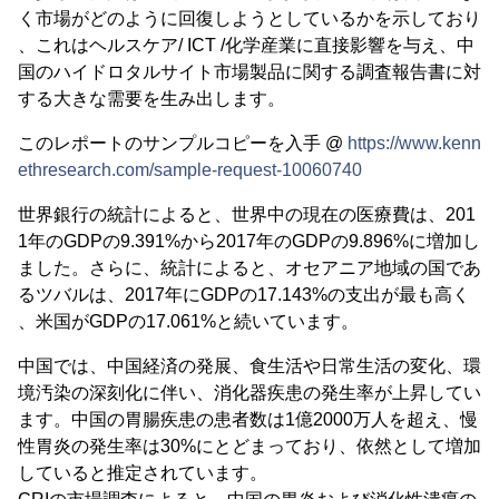
く市場がどのように回復しようとしているかを示しており
、これはヘルスケア/ ICT /化学産業に直接影響を与え、中
国のハイドロタルサイト市場製品に関する調査報告書に対
する大きな需要を生み出します。
このレポートのサンプルコピーを入手 @
https://www.kenn
ethresearch.com/sample-request-10060740
世界銀行の統計によると、世界中の現在の医療費は、201
1年のGDPの9.391%から2017年のGDPの9.896%に増加し
ました。さらに、統計によると、オセアニア地域の国であ
るツバルは、2017年にGDPの17.143%の支出が最も高く
、米国がGDPの17.061%と続いています。
中国では、中国経済の発展、食生活や日常生活の変化、環
境汚染の深刻化に伴い、消化器疾患の発生率が上昇してい
ます。中国の胃腸疾患の患者数は1億2000万人を超え、慢
性胃炎の発生率は30%にとどまっており、依然として増加
していると推定されています。