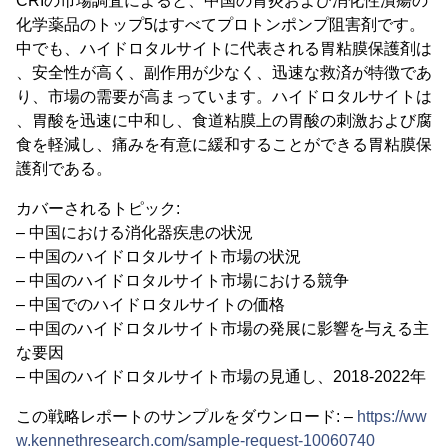
CRIの市場調査によると、中国の胃炎および消化性潰瘍の
化学薬品のトップ5はすべてプロトンポンプ阻害剤です。
中でも、ハイドロタルサイトに代表される胃粘膜保護剤は
、安全性が高く、副作用が少なく、迅速な救済が特徴であ
り、市場の需要が高まっています。ハイドロタルサイトは
、胃酸を迅速に中和し、食道粘膜上の胃酸の刺激および腐
食を軽減し、痛みを有意に緩和することができる胃粘膜保
護剤である。
カバーされるトピック:
– 中国における消化器疾患の状況
– 中国のハイドロタルサイト市場の状況
– 中国のハイドロタルサイト市場における競争
– 中国でのハイドロタルサイトの価格
– 中国のハイドロタルサイト市場の発展に影響を与える主
な要因
– 中国のハイドロタルサイト市場の見通し、2018-2022年
この戦略レポートのサンプルをダウンロード: –
https://ww
w.kennethresearch.com/sample-request-10060740