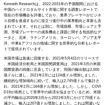
Kenneth Researchは、2022-2031年の予測期間における
中国のハイドロタルサイト市場に関する調査レポートで、
現在の市場機会を評価しており、業界プレーヤーがビジネ
ス目標を達成するのに役立つ進行中の業界動向と革新も含
まれています。それとは別に、市場規模、市場シェアと予
測、市場プレーヤーの成長機会と課題に関する包括的なデ
ータと、北米、ラテンアメリカ、ヨーロッパ、アジア太平
洋、中東&アフリカの地域に関する世界的な分析もレポー
トで提供されています。
米国市場は急速に回復する。2021年5月4日のリリースで
、米国経済分析局と米国国勢調査局は、2021年3月の米国
国際貿易の回復に言及しています。同国の輸出額は2,000
億ドルに達し、2021年2月には124億ドル増加しました。
継続的な増加傾向に続いて、輸入は2,745億ドルで集計さ
れ、2021年2月に164億ドル増加しました。しかし、COVI
D19が依然として世界中の経済を悩ませているため、米国
の平均輸出は2020年3月から2021年3月にかけて70億ドル
減少し、輸入は207億ドル増加しました。これは間違いな