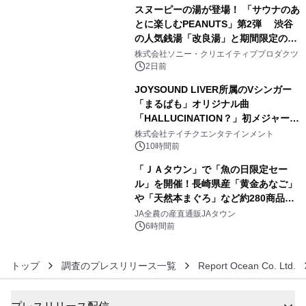
スヌーピーの湯が登場！ 「サウナのあ
とに楽しむPEANUTS」第2弾 渋谷
の人気銭湯「改良湯」と期間限定のコ
4
ラボレーション サウナイキタイコラ
株式会社ソニー・クリエイティブプロダクツ
ボグッズも発売決定！
2日前
JOYSOUND LIVER所属のVシンガー
「まるぱも」オリジナル曲
「HALLUCINATION？」初メジャー配
5
信リリース決定！
株式会社テイチクエンタテインメント
10時間前
「ＪＡタウン」で「魚の日限定セー
ル」を開催！長崎県産「黄金あなご」
や「天然本まぐろ」など約280商品を
6
販売！～毎月１０日の定例企画～
JA全農の産直通販JAタウン
6時間前
トップ
調査のプレスリリース一覧
Report Ocean Co. Ltd.