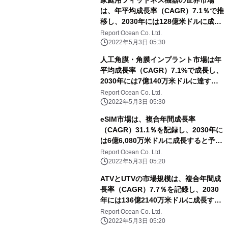
家庭用フィットネス機器の世界市場
は、年平均成長率（CAGR）7.1％で推
移し、2030年には128億米ドルに成長
すると予測
Report Ocean Co. Ltd.
2022年5月3日 05:30
人工角膜・角膜インプラント市場は年
平均成長率（CAGR）7.1%で成長し、
2030年には7億140万米ドルに達する
と予測される
Report Ocean Co. Ltd.
2022年5月3日 05:30
eSIM市場は、複合年間成長率
（CAGR）31.1％を記録し、2030年に
は6億6,080万米ドルに成長すると予測
される
Report Ocean Co. Ltd.
2022年5月3日 05:20
ATVとUTVの市場規模は、複合年間成
長率（CAGR）7.7％を記録し、2030
年には136億2140万米ドルに成長する
と予測される
Report Ocean Co. Ltd.
2022年5月3日 05:20