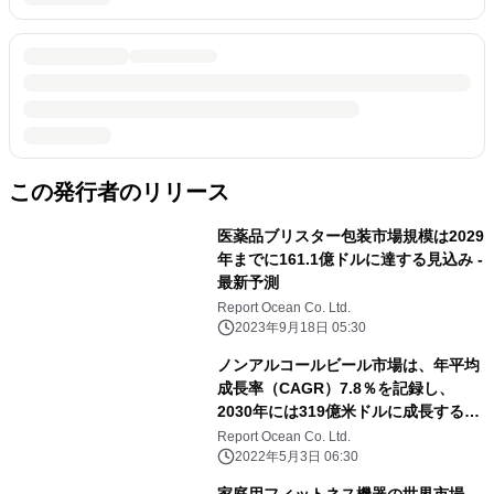
この発行者のリリース
医薬品ブリスター包装市場規模は2029
年までに161.1億ドルに達する見込み -
最新予測
Report Ocean Co. Ltd.
2023年9月18日 05:30
ノンアルコールビール市場は、年平均
成長率（CAGR）7.8％を記録し、
2030年には319億米ドルに成長すると
予測される
Report Ocean Co. Ltd.
2022年5月3日 06:30