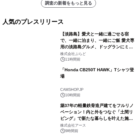
調査の新着をもっと見る
人気のプレスリリース
【淡路島】愛犬と一緒に過ごせる宿
で、一緒に泊まり、一緒にご飯 愛犬専
用の淡路島グルメ、ドッグランにミニ
1
プール グランピングとトレーラーハウ
株式会社ぷらど
スの2施設で
11時間前
「Honda CB250T HAWK」Tシャツ登
場
2
CAMSHOP.JP
10時間前
築37年の軽量鉄骨造戸建てをフルリノ
ベーション！内と外をつなぐ「土間リ
ビング」で新たな暮らしを叶えた施工
3
事例を株式会社アースが公開
株式会社アース
9時間前