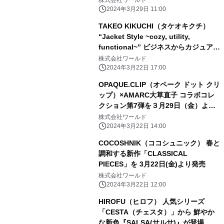
2024年3月29日 11:00
TAKEO KIKUCHI（タケオキクチ）
“Jacket Style ~cozy, utility,
functional~” ビジネスからカジュアル
シーンまでマッチする春ジャケット特
株式会社ワールド
集 3月22日（金）より公開
2024年3月22日 17:00
OPAQUE.CLIP（オペーク ドット クリ
ップ）×AMARC大草直子 コラボコレ
クション第7弾を３月29日（金）より
発売
株式会社ワールド
2024年3月22日 14:00
COCOSHNIK（ココシュニック） 春と
調和する新作「CLASSICAL
PIECES」を 3月22日(金)より発売
株式会社ワールド
2024年3月22日 12:00
HIROFU（ヒロフ） 人気シリーズ
「CESTA（チェスタ）」から 鮮やか
な新色『SALSA(サルサ)』が登場