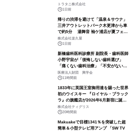
2
トラタニ株式会社
1日前
帰りの渋滞を避けて「温泉＆サウナ」
三井アウトレットパーク木更津から車
で約5分 湯舞音 袖ケ浦店が夏フェア
3
メニューを提供
株式会社楽久屋
1日前
新橋歯科医科診療所 副院長・歯科医師
小野宇宙が「後悔しない歯科選び」
「痛くない歯科治療」「不安がない治
4
療計画」をテーマに専門監修
医療法人財団 興学会
11時間前
1833年に英国王室御用達を賜った世界
初のウイスキー 『ロイヤル・ブラック
ラ』の旗艦店が2026年6月新宿に誕
5
生 バカルディ ジャパンと連携した
株式会社ティグリス
没入型バー「BAR Arca」
20時間前
Makuakeで目標1341％を突破した超
簡単＆小型テレビ用アンプ 「SW TV