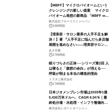
【MBFF】マイクロバイオームという
クレンジングの新しい提案 マイクロ
バイオーム発想の新商品 「MBFF mb
クレンジングPRO」を2026年8月6日
株式会社フローリストジャパン
発売
16時間前
【理美容・サロン業界の人手不足を解
決！】著 『人手不足に悩んだら多店舗
展開を進めなさい――理美容サロン
「多店舗展開」の教科書』2026年8月
あさ出版
24日（月）発売
17時間前
眠りづらさの正体──シリーズ第2回 人
は寝ると「腹腔の余白」が消える──
呼吸が弱まる本当の構造的理由
トラタニ株式会社
17時間前
日本ジオメンブレン市場は2035年1億
5,430万米ドルへ、CAGR 6.04％｜最
終処分場・水処理・インフラ整備向け
需要拡大
株式会社レポートオーシャン