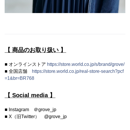
【 商品のお取り扱い 】
■ オンラインストア
https://store.world.co.jp/s/brand/grove/
■ 全国店舗
https://store.world.co.jp/real-store-search?pcf
=1&br=BR768
【 Social media 】
■ Instagram ＠grove_jp
■ X（旧Twitter） @grove_jp