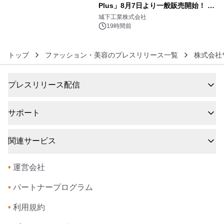
Plus」8月7日より一般販売開始！ ケ
6
ーブル1本つなぐだけ、テレビの音が
城下工業株式会社
ぐっと豊かに
19時間前
トップ
ファッション・美容のプレスリリース一覧
株式会社
プレスリリース配信
サポート
関連サービス
•
運営会社
•
パートナープログラム
•
利用規約