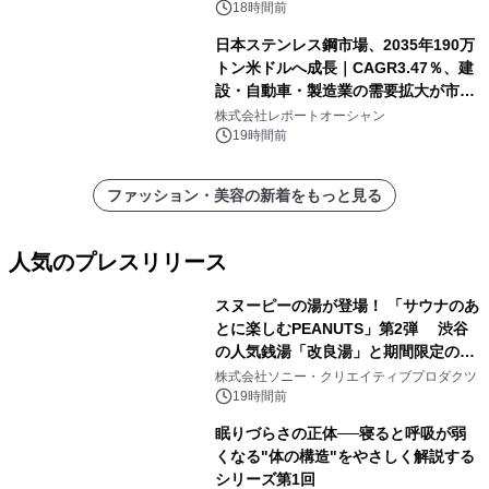
18時間前
日本ステンレス鋼市場、2035年190万
トン米ドルへ成長｜CAGR3.47％、建
設・自動車・製造業の需要拡大が市場
を牽引
株式会社レポートオーシャン
19時間前
ファッション・美容の新着をもっと見る
人気のプレスリリース
スヌーピーの湯が登場！ 「サウナのあ
とに楽しむPEANUTS」第2弾 渋谷
の人気銭湯「改良湯」と期間限定のコ
1
ラボレーション サウナイキタイコラ
株式会社ソニー・クリエイティブプロダクツ
ボグッズも発売決定！
19時間前
眠りづらさの正体──寝ると呼吸が弱
くなる"体の構造"をやさしく解説する
シリーズ第1回