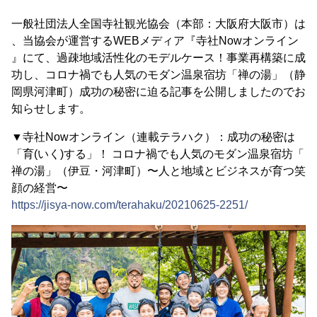
一般社団法人全国寺社観光協会（本部：大阪府大阪市）は
、当協会が運営するWEBメディア『寺社Nowオンライン
』にて、過疎地域活性化のモデルケース！事業再構築に成
功し、コロナ禍でも人気のモダン温泉宿坊「禅の湯」（静
岡県河津町）成功の秘密に迫る記事を公開しましたのでお
知らせします。
▼寺社Nowオンライン（連載テラハク）：成功の秘密は
「育(いく)する」！ コロナ禍でも人気のモダン温泉宿坊「
禅の湯」（伊豆・河津町）〜人と地域とビジネスが育つ笑
顔の経営〜
https://jisya-now.com/terahaku/20210625-2251/