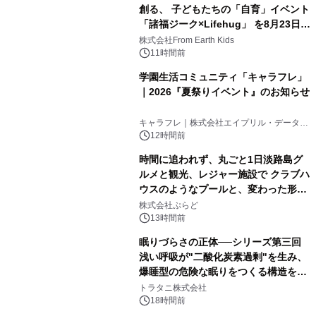
創る、 子どもたちの「自育」イベント
「諸福ジーク×Lifehug」 を8月23日
(日)開催
株式会社From Earth Kids
11時間前
学園生活コミュニティ「キャラフレ」
｜2026『夏祭りイベント』のお知らせ
キャラフレ｜株式会社エイプリル・データ・
デザインズ
12時間前
時間に追われず、丸ごと1日淡路島グ
ルメと観光、レジャー施設で クラブハ
ウスのようなプールと、変わった形の
サウナも 「THE BOXY AWAJI」のお
株式会社ぷらど
得な素泊まり連泊プランで
13時間前
眠りづらさの正体──シリーズ第三回
浅い呼吸が"二酸化炭素過剰"を生み、
爆睡型の危険な眠りをつくる構造を解
説
トラタニ株式会社
18時間前