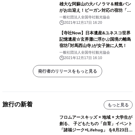
雄大な阿蘇山の大パノラマ＆精進パン
がお出迎え！ビーガン対応の宿坊「了
廣寺」（熊本県南阿蘇村）
一般社団法人全国寺社観光協会
2021年12月17日 16:20
【寺社Now】日本遺産&ユネスコ世界
記憶遺産☆玄界灘に浮かぶ国境の離島
宿坊｢対馬西山寺｣が女子旅に人気！
一般社団法人全国寺社観光協会
2021年12月17日 16:10
発行者のリリースをもっと見る
旅行の新着
もっと見る
フロムアースキッズ × 地域 × 大学生が
創る、 子どもたちの「自育」イベント
「諸福ジーク×Lifehug」 を8月23日