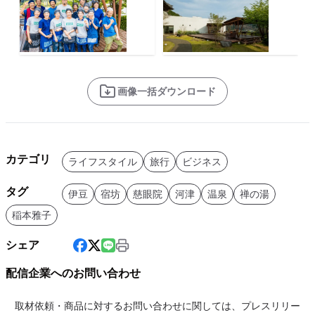
画像一括ダウンロード
カテゴリ
ライフスタイル
旅行
ビジネス
タグ
伊豆
宿坊
慈眼院
河津
温泉
禅の湯
稲本雅子
シェア
配信企業へのお問い合わせ
取材依頼・商品に対するお問い合わせに関しては、プレスリリー