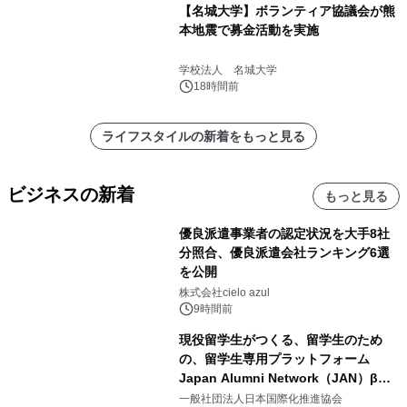
【名城大学】ボランティア協議会が熊
本地震で募金活動を実施
学校法人 名城大学
18時間前
ライフスタイルの新着をもっと見る
ビジネスの新着
もっと見る
優良派遣事業者の認定状況を大手8社
分照合、優良派遣会社ランキング6選
を公開
株式会社cielo azul
9時間前
現役留学生がつくる、留学生のため
の、留学生専用プラットフォーム
Japan Alumni Network（JAN）β版
をリリース
一般社団法人日本国際化推進協会