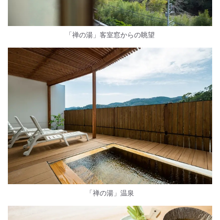
「禅の湯」客室窓からの眺望
「禅の湯」温泉