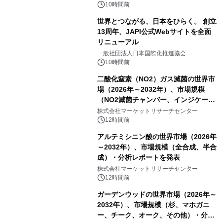
10時間前
世界とつながる、日本をひらく。 創立
13周年、JAPI公式Webサイトを全面
リニューアル
一般社団法人日本国際化推進協会
10時間前
二酸化窒素（NO2）ガス滅菌の世界市
場（2026年～2032年）、市場規模
（NO2滅菌チャンバー、インジケータ
ーおよびモニタリングシステム、その
株式会社マーケットリサーチセンター
他）・分析レポートを発表
12時間前
アルテミシニン酸の世界市場（2026年
～2032年）、市場規模（全合成、半合
成）・分析レポートを発表
株式会社マーケットリサーチセンター
12時間前
ガーデンウッドの世界市場（2026年～
2032年）、市場規模（杉、マホガニ
ー、チーク、オーク、その他）・分析