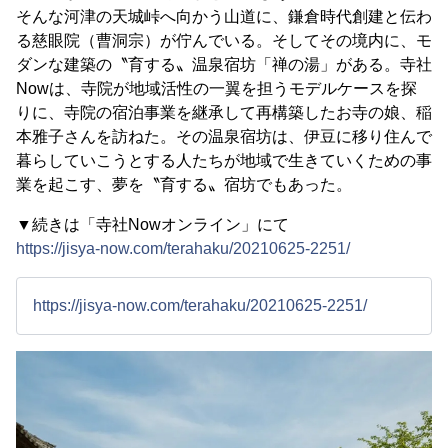
そんな河津の天城峠へ向かう山道に、鎌倉時代創建と伝わ
る慈眼院（曹洞宗）が佇んでいる。そしてその境内に、モ
ダンな建築の〝育する〟温泉宿坊「禅の湯」がある。寺社
Nowは、寺院が地域活性の一翼を担うモデルケースを探
りに、寺院の宿泊事業を継承して再構築したお寺の娘、稲
本雅子さんを訪ねた。その温泉宿坊は、伊豆に移り住んで
暮らしていこうとする人たちが地域で生きていくための事
業を起こす、夢を〝育する〟宿坊でもあった。
▼続きは「寺社Nowオンライン」にて
https://jisya-now.com/terahaku/20210625-2251/
https://jisya-now.com/terahaku/20210625-2251/