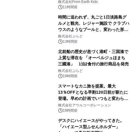
(日)開催
株式会社From Earth Kids
11時間前
時間に追われず、丸ごと1日淡路島グ
ルメと観光、レジャー施設で クラブハ
ウスのようなプールと、変わった形の
サウナも 「THE BOXY AWAJI」のお
株式会社ぷらど
得な素泊まり連泊プランで
13時間前
北前船の歴史が息づく港町・三国湊で
上質な滞在を 「オーベルジュほまち
三國湊」 1泊2食付の旅行商品を発売
株式会社ぷらど
19時間前
スマートなカニ旅を提案。最大
13％OFFとなる早割120日前が新たに
登場。早めの計画でいつもと変わらぬ
大人の冬旅を。ー夕日ヶ浦温泉「佳松
株式会社アウルコーポレーション
苑 別邸ふうか」ー
19時間前
デスクにハイエースがやってきた。
「ハイエース型ふせんホルダー」