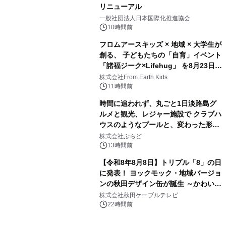
リニューアル
3
一般社団法人日本国際化推進協会
10時間前
フロムアースキッズ × 地域 × 大学生が
創る、 子どもたちの「自育」イベント
「諸福ジーク×Lifehug」 を8月23日
4
(日)開催
株式会社From Earth Kids
11時間前
時間に追われず、丸ごと1日淡路島グ
ルメと観光、レジャー施設で クラブハ
ウスのようなプールと、変わった形の
5
サウナも 「THE BOXY AWAJI」のお
株式会社ぷらど
得な素泊まり連泊プランで
13時間前
【令和8年8月8日】トリプル「8」の日
に発表！ ヨックモック・地域バージョ
ンの秋田デザイン缶が誕生 ～かわいい
6
秋田犬の子犬と秋田の四季と名所を巡
株式会社秋田ケーブルテレビ
るパッケージ～ 9月1日(火)秋田県内で
22時間前
販売開始