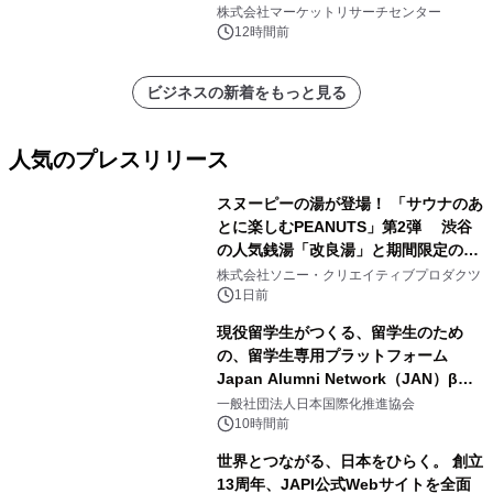
レポートを発表
株式会社マーケットリサーチセンター
12時間前
ビジネスの新着をもっと見る
人気のプレスリリース
スヌーピーの湯が登場！ 「サウナのあ
とに楽しむPEANUTS」第2弾 渋谷
の人気銭湯「改良湯」と期間限定のコ
1
ラボレーション サウナイキタイコラ
株式会社ソニー・クリエイティブプロダクツ
ボグッズも発売決定！
1日前
現役留学生がつくる、留学生のため
の、留学生専用プラットフォーム
Japan Alumni Network（JAN）β版
2
をリリース
一般社団法人日本国際化推進協会
10時間前
世界とつながる、日本をひらく。 創立
13周年、JAPI公式Webサイトを全面