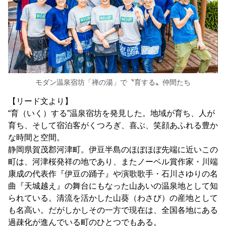
モダン温泉宿坊「禅の湯」で〝育する〟仲間たち
【リード文より】
“育（いく）する”温泉宿坊を発見した。地域が育ち、人が
育ち、そして宿泊客がくつろぎ、喜ぶ、笑顔あふれる豊か
な時間と空間。
静岡県賀茂郡河津町。伊豆半島のほぼほぼ先端に近いこの
町は、河津桜発祥の地であり、またノーベル賞作家・川端
康成の代表作『伊豆の踊子』や演歌歌手・石川さゆりの名
曲『天城越え』の舞台にもなった山あいの温泉地として知
られている。清流を活かした山葵（わさび）の産地として
も名高い。だがしかしその一方で現在は、全国各地にある
過疎化が進んでいる町のひとつでもある。