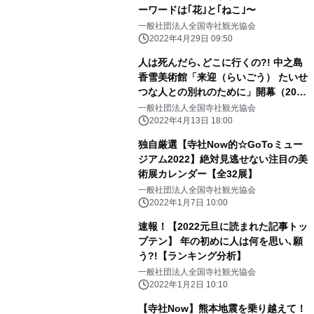
ーワードは｢花｣と｢ねこ｣〜
一般社団法人全国寺社観光協会
2022年4月29日 09:50
人は死んだら､どこに行くの?! 中之島
香雪美術館「来迎（らいごう） たいせ
つな人との別れのために」開幕（2022
年4月9日〜5月22日）
一般社団法人全国寺社観光協会
2022年4月13日 18:00
独自厳選【寺社Now的☆GoToミュー
ジアム2022】絶対見逃せない注目の美
術展カレンダー【全32展】
一般社団法人全国寺社観光協会
2022年1月7日 10:00
速報！【2022元旦に読まれた記事トッ
プテン】 年の初めに人は何を思い､願
う?!【ランキング分析】
一般社団法人全国寺社観光協会
2022年1月2日 10:10
【寺社Now】熊本地震を乗り越えて！