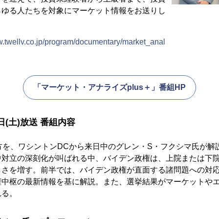
らゆる人たちを対象にマーケット情報をお送りし
w.twellv.co.jp/program/documentary/market_anal
「マーケット・アナライズplus＋」番組HP
日(土)放送 番組内容
方を、ワシントンDCから来日中のグレン・S・フクシマ氏が解
中対立の深刻化が叫ばれる中、バイデン政権は、上院または下
しさを増す。前半では、バイデン政権が直面する諸問題への対
権中枢の最新情報を基に解説。また、選挙結果がマーケットや
れる。