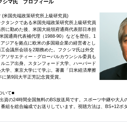
クシマ氏 プロフィール
 (米国先端政策研究所上級研究員)
ンクタンクである米国先端政策研究所上級研究員
務所に勤めた後、米国大統領府通商代表部日本担
、米国通商代表補代理（1988-90）などを歴任。1
年にはアジアを拠点に欧米の多国籍企業の経営者とし
商工会議所会頭を2期務めた。フクシマ氏は外交
ジアソサエティー・グローバルカウンシル委員も
ォルニア出身。スタンフォード大学、ハーバード
塾大学、東京大学にて学ぶ。著書「日米経済摩擦
3年に第9回大平正芳記念賞受賞。
ついて■
％出資の24時間全国無料のBS放送局です。スポーツ中継や大人
番組を総合編成でお送りしています。視聴方法は、BS+12ボタ