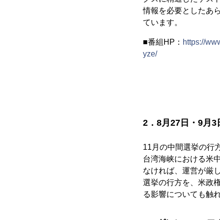
情報を必要としたあ
ています。
■番組HP：
https://ww
yze/
2．8月27日・9月3
11月の中間選挙の行
台湾海峡における米
なければ、運営が厳
選挙の行方を、米政
る影響についても触