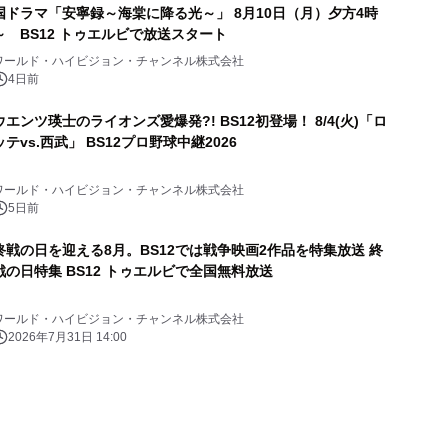
国ドラマ「安寧録～海棠に降る光～」 8月10日（月）夕方4時
～ BS12 トゥエルビで放送スタート
ワールド・ハイビジョン・チャンネル株式会社
4日前
ウエンツ瑛士のライオンズ愛爆発?! BS12初登場！ 8/4(火)「ロ
ッテvs.西武」 BS12プロ野球中継2026
ワールド・ハイビジョン・チャンネル株式会社
5日前
終戦の日を迎える8月。BS12では戦争映画2作品を特集放送 終
戦の日特集 BS12 トゥエルビで全国無料放送
ワールド・ハイビジョン・チャンネル株式会社
2026年7月31日 14:00