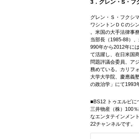
3．グレン・S・フ
グレン・Ｓ・フクシマ
ワシントンＤＣのシ
。米国の大手法律事
当部長（1985-88）
990年から2012
て活躍し、在日米国
問題評議会委員、ア
務めている。カリフ
大学大学院、慶應義
の政治学」にて199
■BS12 トゥエルビに
三井物産（株）100
なエンタテインメント
22チャンネルです。