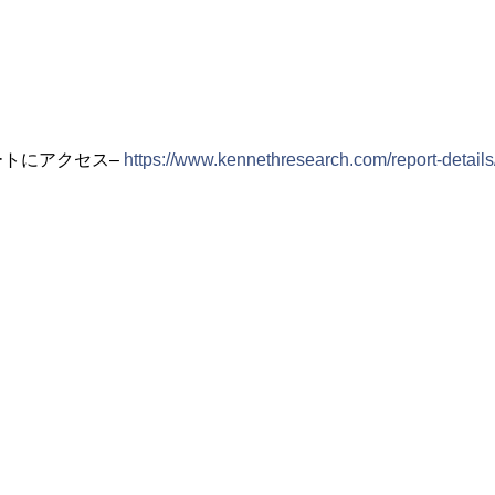
ートにアクセス–
https://www.kennethresearch.com/report-details