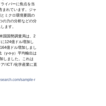
ドライバーに焦点を当
も含まれています。ジャ
因とミクロ環境要因の
5つの力の分析などの分
集します。
と米国国勢調査局は、2
に124億ドル増加し
は164億ドル増加しまし
y-o-y）平均輸出は
ル増加しました。これは
ICT /化学産業に直
search.com/sample-r