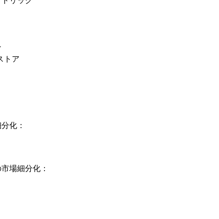
クトリック
ン
ストア
細分化：
ト
の市場細分化：
：