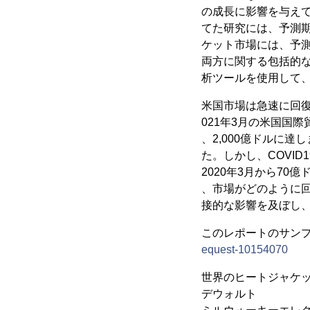
の成長に影響を与え
てた研究には、予測期
ケット市場には、予
両方に関する包括的な
析ツールを使用して
米国市場は急速に回復
021年3月の米国国
、2,000億ドルに達
た。しかし、COVI
2020年3月から70
、市場がどのように回
接的な影響を及ぼし
このレポートのサンプル
equest-10154070
世界のヒートジャケ
デウォルト