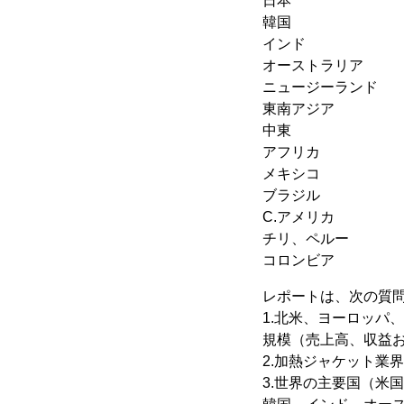
日本
韓国
インド
オーストラリア
ニュージーランド
東南アジア
中東
アフリカ
メキシコ
ブラジル
C.アメリカ
チリ、ペルー
コロンビア
レポートは、次の質
1.北米、ヨーロッパ
規模（売上高、収益
2.加熱ジャケット業
3.世界の主要国（米