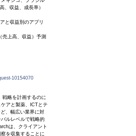
、メキシコ、ブラジル
高、収益、成長率）
ェアと収益別のアプリ
模（売上高、収益）予測
equest-10154070
下し、戦略を計画するのに
ケアと製薬、ICTとテ
など、幅広い業界に対
ーバルレベルで戦略的
archは、クライアント
洞察を収集することに