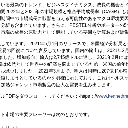
ている最新のトレンド、ビジネスダイナミクス、成長の機会と
間2022年と2031年の市場規模と複合平均成長率（CAGR）
測期間中の市場成長に影響を与える可能性のあるマクロ環境要
分析も含まれています。さらに、PESTEL分析やポーターの
、市場の成長の原動力として機能している要因を計算および編
しています。 2021年5月4日のリリースで、米国経済分析局
際貿易の回復について言及しています。国内の輸出は、2021年2月
しました。増加傾向、輸入は2,745億ドルに達し、2021年2月に
D19は依然として世界中の経済を悩ませているため、米国の前年比（
億ドル減少しました。 2021年3月まで、輸入は同時に207億ド
復しようとしているのかを明確に示しており、これはヘルスケア/ 
、加熱ジャケット市場製品の巨大な需要を生み出します。
PDFをダウンロードしてください：-https：//
www.kennethre
ット市場の主要プレーヤーは次のとおりです。