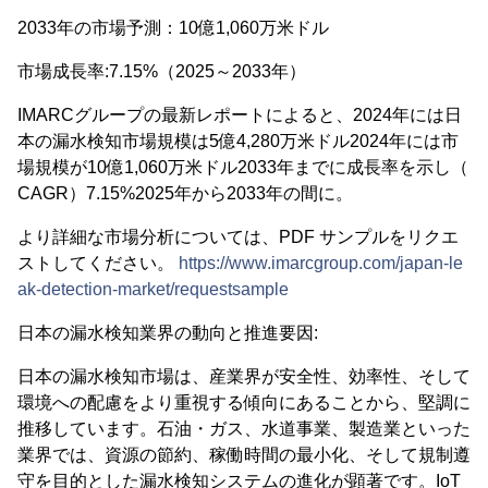
2033年の市場予測：10億1,060万米ドル
市場成長率:7.15%（2025～2033年）
IMARCグループの最新レポートによると、2024年には日
本の漏水検知市場規模は5億4,280万米ドル2024年には市
場規模が10億1,060万米ドル2033年までに成長率を示し（
CAGR）7.15%2025年から2033年の間に。
より詳細な市場分析については、PDF サンプルをリクエ
ストしてください。
https://www.imarcgroup.com/japan-le
ak-detection-market/requestsample
日本の漏水検知業界の動向と推進要因:
日本の漏水検知市場は、産業界が安全性、効率性、そして
環境への配慮をより重視する傾向にあることから、堅調に
推移しています。石油・ガス、水道事業、製造業といった
業界では、資源の節約、稼働時間の最小化、そして規制遵
守を目的とした漏水検知システムの進化が顕著です。IoT