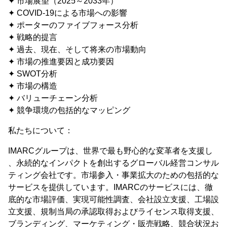
✦ 市場展望（2025～2033年）
✦ COVID-19による市場への影響
✦ ポーターのファイブフォース分析
✦ 戦略的提言
✦ 過去、現在、そして将来の市場動向
✦ 市場の推進要因と成功要因
✦ SWOT分析
✦ 市場の構造
✦ バリューチェーン分析
✦ 競争環境の包括的なマッピング
私たちについて：
IMARCグループは、世界で最も野心的な変革者を支援し
、永続的なインパクトを創出するグローバル経営コンサル
ティング会社です。市場参入・事業拡大のための包括的な
サービスを提供しています。IMARCのサービスには、徹
底的な市場評価、実現可能性調査、会社設立支援、工場設
立支援、規制当局の承認取得およびライセンス取得支援、
ブランディング、マーケティング・販売戦略、競合状況お