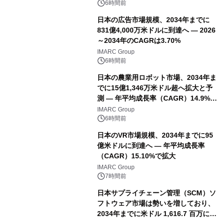
6時間前
日本の広告市場規模、2034年までに
831億4,000万米ドルに到達へ ― 2026
～2034年のCAGRは3.70%
IMARC Group
6時間前
日本の農業用ロボット市場、2034年ま
でに15億1,346万米ドル超へ拡大と予
測 ― 年平均成長率（CAGR）14.9%を
記録
IMARC Group
6時間前
日本のVR市場規模、2034年までに95
億米ドルに到達へ ― 年平均成長率
（CAGR）15.10%で拡大
IMARC Group
7時間前
日本サプライチェーン管理（SCM）ソ
フトウェア市場は勢いを増しており、
2034年までに米ドル 1,616.7 百万に達