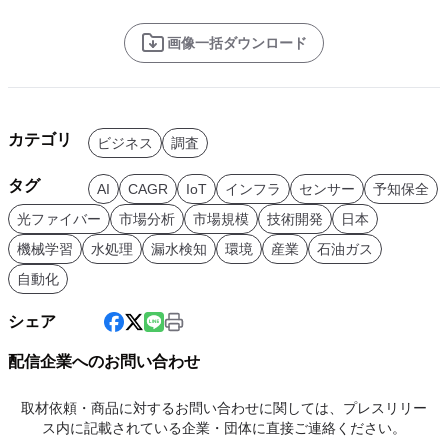
画像一括ダウンロード
カテゴリ
ビジネス
調査
タグ
AI
CAGR
IoT
インフラ
センサー
予知保全
光ファイバー
市場分析
市場規模
技術開発
日本
機械学習
水処理
漏水検知
環境
産業
石油ガス
自動化
シェア
配信企業へのお問い合わせ
取材依頼・商品に対するお問い合わせに関しては、プレスリリー
ス内に記載されている企業・団体に直接ご連絡ください。