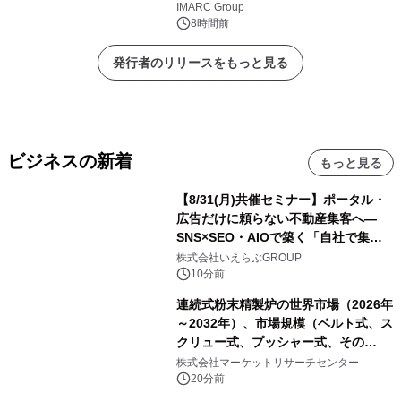
し、CAGR 3.42%で成長すると予測
IMARC Group
8時間前
発行者のリリースをもっと見る
ビジネスの新着
もっと見る
【8/31(月)共催セミナー】ポータル・
広告だけに頼らない不動産集客へ―
SNS×SEO・AIOで築く「自社で集め
る力」―｜いえらぶGROUP
株式会社いえらぶGROUP
10分前
連続式粉末精製炉の世界市場（2026年
～2032年）、市場規模（ベルト式、ス
クリュー式、プッシャー式、その
他）・分析レポートを発表
株式会社マーケットリサーチセンター
20分前