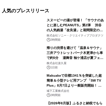
人気のプレスリリース
スヌーピーの湯が登場！ 「サウナのあ
とに楽しむPEANUTS」第2弾 渋谷
の人気銭湯「改良湯」と期間限定のコ
1
ラボレーション サウナイキタイコラ
株式会社ソニー・クリエイティブプロダクツ
ボグッズも発売決定！
2時間前
帰りの渋滞を避けて「温泉＆サウナ」
三井アウトレットパーク木更津から車
で約5分 湯舞音 袖ケ浦店が夏フェア
2
メニューを提供
株式会社楽久屋
1日前
Makuakeで目標1341％を突破した超
簡単＆小型テレビ用アンプ 「SW TV
Plus」8月7日より一般販売開始！ ケ
3
ーブル1本つなぐだけ、テレビの音が
城下工業株式会社
ぐっと豊かに
2時間前
【2026年8月版】ふるさと納税でもら