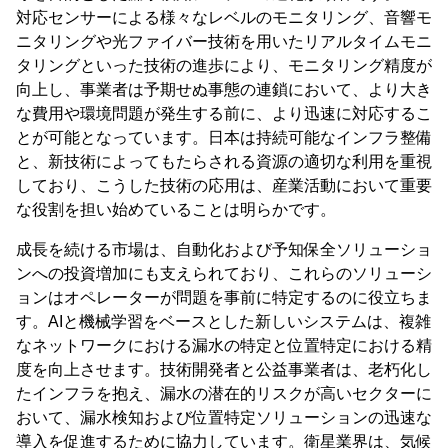
対応センサーによる様々なレベルのモニタリング、音響モ
ニタリングや光ファイバー技術を用いたリアルタイムモニ
タリングといった技術の進歩により、モニタリング精度が
向上し、事業者は予期せぬ事態の連鎖において、より大き
な費用や環境問題が発生する前に、より迅速に対応するこ
とが可能となっています。日本は持続可能なインフラ整備
と、新技術によってもたらされる資源の適切な利用を重視
しており、こうした技術の応用は、産業活動において重要
な役割を担い始めていることは明らかです。
成長を続ける市場は、自動化および予知保全ソリューショ
ンへの投資増加にも支えられており、これらのソリューシ
ョンはオペレーターが問題を事前に特定するのに役立ちま
す。AIと機械学習をベースとした新しいシステムは、複雑
なネットワークにおける漏水の特定と位置特定における精
度を向上させます。技術開発者と公益事業者は、老朽化し
たインフラを抱え、漏水の潜在的リスクが高いセクターに
おいて、漏水検知および位置特定ソリューションの迅速な
導入を促進するために協力しています。衛星業界は、気候