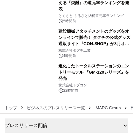
える『焼酎』の還元率ランキングを発
表
4
とくさと-ふるさと納税還元率ランキング-
5時間前
建設機械アタッチメントのグッズをオ
ンラインで販売！ タグチの公式グッズ
通販サイト『GON-SHOP』が8月オー
5
プン
株式会社タグチ工業
4時間前
進化したトータルステーションのエン
トリーモデル 『GM-120シリーズ』を
発売
6
株式会社トプコン
22時間前
トップ
ビジネスのプレスリリース一覧
IMARC Group
プレスリリース配信