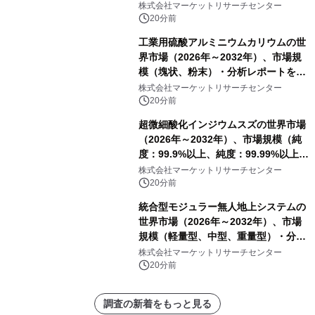
パーティション、その他）・分析レポ
株式会社マーケットリサーチセンター
ートを発表
20分前
工業用硫酸アルミニウムカリウムの世
界市場（2026年～2032年）、市場規
模（塊状、粉末）・分析レポートを発
表
株式会社マーケットリサーチセンター
20分前
超微細酸化インジウムスズの世界市場
（2026年～2032年）、市場規模（純
度：99.9%以上、純度：99.99%以上、
その他）・分析レポートを発表
株式会社マーケットリサーチセンター
20分前
統合型モジュラー無人地上システムの
世界市場（2026年～2032年）、市場
規模（軽量型、中型、重量型）・分析
レポートを発表
株式会社マーケットリサーチセンター
20分前
調査の新着をもっと見る