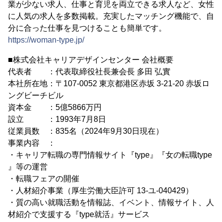
業が少ない求人、仕事と育児を両立できる求人など、女性
に人気の求人を多数掲載。充実したマッチング機能で、自
分に合った仕事を見つけることも簡単です。
https://woman-type.jp/
■株式会社キャリアデザインセンター 会社概要
代表者 ：代表取締役社長兼会長 多田 弘實
本社所在地：〒107-0052 東京都港区赤坂 3-21-20 赤坂ロ
ングビーチビル
資本金 ：5億5866万円
設立 ：1993年7月8日
従業員数 ：835名（2024年9月30日現在）
事業内容 ：
・キャリア転職の専門情報サイト『type』『女の転職type
』等の運営
・転職フェアの開催
・人材紹介事業（厚生労働大臣許可 13-ユ-040429）
・質の高い就職活動を情報誌、イベント、情報サイト、人
材紹介で支援する『type就活』サービス