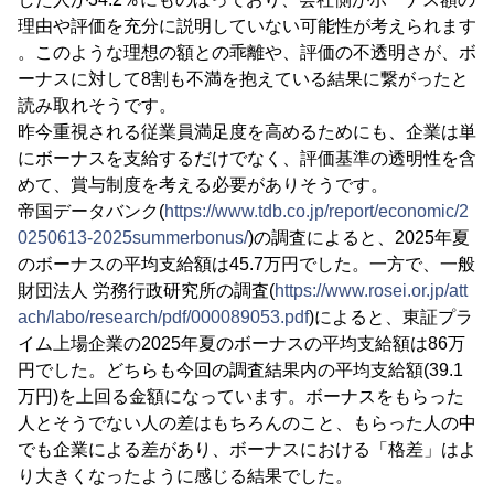
理由や評価を充分に説明していない可能性が考えられます
。このような理想の額との乖離や、評価の不透明さが、ボ
ーナスに対して8割も不満を抱えている結果に繋がったと
読み取れそうです。
昨今重視される従業員満足度を高めるためにも、企業は単
にボーナスを支給するだけでなく、評価基準の透明性を含
めて、賞与制度を考える必要がありそうです。
帝国データバンク(
https://www.tdb.co.jp/report/economic/2
0250613-2025summerbonus/
)の調査によると、2025年夏
のボーナスの平均支給額は45.7万円でした。一方で、一般
財団法人 労務行政研究所の調査(
https://www.rosei.or.jp/att
ach/labo/research/pdf/000089053.pdf
)によると、東証プラ
イム上場企業の2025年夏のボーナスの平均支給額は86万
円でした。どちらも今回の調査結果内の平均支給額(39.1
万円)を上回る金額になっています。ボーナスをもらった
人とそうでない人の差はもちろんのこと、もらった人の中
でも企業による差があり、ボーナスにおける「格差」はよ
り大きくなったように感じる結果でした。