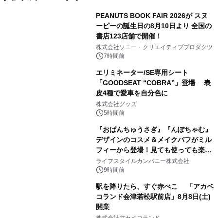
PEANUTS BOOK FAIR 2026が スヌ
ーピーの誕生日の8月10日より 全国の
書店123店舗で開催！
1
株式会社ソニー・クリエイティブプロダクツ
7時間前
エリミネーター/SE専用シート
「GOODSEAT “COBRA”」登場 表
皮4種で愛車を自分色に
2
株式会社グッズ
5時間前
『おぱんちゅうさぎ』『んぽちゃむ』
デザインのコスメ＆メイクパフがミル
フィーから登場！見ても使っても楽し
3
い、ポップでキュートなコレクショ
ライフスタイルカンパニー株式会社
ン。
9時間前
駅を降りたら、すぐ赤べこ 「アカベ
コランド会津若松駅前店」8月8日(土)
開業
4