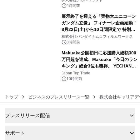
株式会社アカベコランド
4時間前
展示終了を迎える「実物大ユニコーン
ガンダム立像」 フィナーレ企画始動！
8月22日(土)から10日間限定で 特別映
5
像『UNICORN GUNDAM Statue ―
株式会社バンダイナムコフィルムワークス
BEYOND POSSIBILITY ―』を上映！
8時間前
Makuake公開初日に応援購入総額300
万円超を達成、Makuake「今日のラン
キング」総合3位も獲得。 YECHAN音
6
浴シンギングボウル第2弾の大型サイ
Japan Top Trade
ズ（XL・2XL・3XL）を先行販売中
10時間前
トップ
ビジネスのプレスリリース一覧
株式会社キャリアデ
プレスリリース配信
サポート