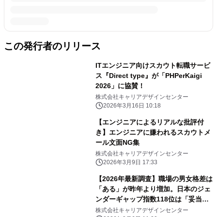
この発行者のリリース
ITエンジニア向けスカウト転職サービ
ス『Direct type』が「PHPerKaigi
2026」に協賛！
株式会社キャリアデザインセンター
2026年3月16日 10:18
【エンジニアによるリアルな批評付
き】エンジニアに嫌われるスカウトメ
ール文面NG集
株式会社キャリアデザインセンター
2026年3月9日 17:33
【2026年最新調査】職場の男女格差は
「ある」が昨年より増加。日本のジェ
ンダーギャップ指数118位は「妥当・
もっと低い」が7割／『女の転職
株式会社キャリアデザインセンター