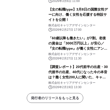
type』が働く女性にアンケート
2026年3月6日 11:00
【女の転職type】3月8日の国際女性デ
ーに向け、働く女性を応援する特設サ
イトを公開！
株式会社キャリアデザインセンター
2026年2月27日 17:00
「60歳以降も働きたい」が7割。老後
の資金は「3000万円以上」が安心／
『女の転職type』が働く女性にアンケ
ート【第122回】
株式会社キャリアデザインセンター
2026年2月27日 11:30
【調査レポート】20代前半の出産・30
代後半の出産、40代になった今の本音
は？働く女性200人に聞いた、キャリ
ア視点での「産み時」の正解と後悔
株式会社キャリアデザインセンター
2026年2月19日 13:30
発行者のリリースをもっと見る