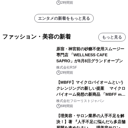
ンズ
2時間前
エンタメの新着をもっと見る
ファッション・美容の新着
もっと見る
原宿・神宮前の砂糖不使用スムージー
専門店 「WELLNESS CAFE
SAPRO」が8月8日グランドオープン
株式会社RSF
2時間前
【MBFF】マイクロバイオームという
クレンジングの新しい提案 マイクロ
バイオーム発想の新商品 「MBFF mb
クレンジングPRO」を2026年8月6日
株式会社フローリストジャパン
発売
6時間前
【理美容・サロン業界の人手不足を解
決！】著 『人手不足に悩んだら多店舗
展開を進めなさい――理美容サロン