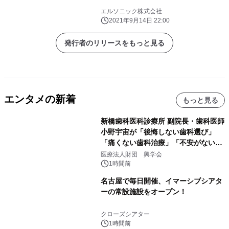
エルソニック株式会社
2021年9月14日 22:00
発行者のリリースをもっと見る
エンタメの新着
もっと見る
新橋歯科医科診療所 副院長・歯科医師
小野宇宙が「後悔しない歯科選び」
「痛くない歯科治療」「不安がない治
療計画」をテーマに専門監修
医療法人財団 興学会
1時間前
名古屋で毎日開催、イマーシブシアタ
ーの常設施設をオープン！
クローズシアター
1時間前