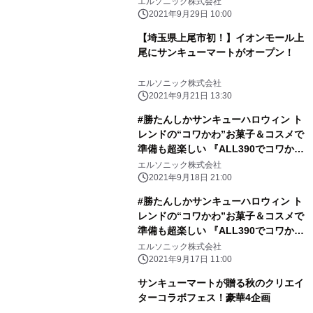
エルソニック株式会社
2021年9月29日 10:00
【埼玉県上尾市初！】イオンモール上
尾にサンキューマートがオープン！
エルソニック株式会社
2021年9月21日 13:30
#勝たんしかサンキューハロウィン ト
レンドの“コワかわ”お菓子＆コスメで
準備も超楽しい 『ALL390でコワかわ
ハロウィン』が9月24日(金) からスタ
エルソニック株式会社
ート！
2021年9月18日 21:00
#勝たんしかサンキューハロウィン ト
レンドの“コワかわ”お菓子＆コスメで
準備も超楽しい 『ALL390でコワかわ
ハロウィン』が9月24日(金) からスタ
エルソニック株式会社
ート！
2021年9月17日 11:00
サンキューマートが贈る秋のクリエイ
ターコラボフェス！豪華4企画