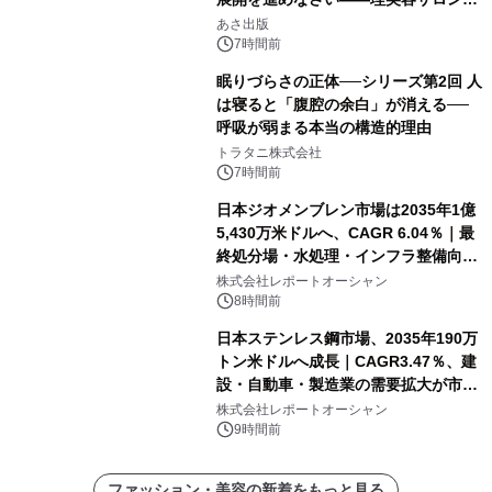
「多店舗展開」の教科書』2026年8月
あさ出版
24日（月）発売
7時間前
眠りづらさの正体──シリーズ第2回 人
は寝ると「腹腔の余白」が消える──
呼吸が弱まる本当の構造的理由
トラタニ株式会社
7時間前
日本ジオメンブレン市場は2035年1億
5,430万米ドルへ、CAGR 6.04％｜最
終処分場・水処理・インフラ整備向け
需要拡大
株式会社レポートオーシャン
8時間前
日本ステンレス鋼市場、2035年190万
トン米ドルへ成長｜CAGR3.47％、建
設・自動車・製造業の需要拡大が市場
を牽引
株式会社レポートオーシャン
9時間前
ファッション・美容の新着をもっと見る