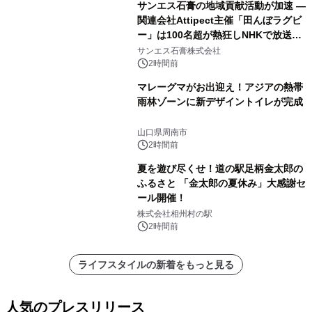
サンエス石膏の地域貢献活動が加速 ―
関連会社Attipect主催「田んぼラグビ
ー」は100名超が熱狂しNHKで放送さ
れました。
サンエス石膏株式会社
2時間前
マレーグマがお出迎え！アジアの熱帯
雨林ゾーンに新デザイントイレが完成
山口県周南市
2時間前
夏を遊び尽くせ！道の駅足柄金太郎の
ふるさと 「金太郎の夏休み」大感謝セ
ール開催！
株式会社相州村の駅
2時間前
ライフスタイルの新着をもっと見る
人気のプレスリリース