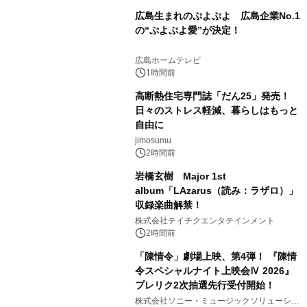
広島生まれのぷよぷよ 広島企業No.1
の“ぷよぷよ愛”が決定！
広島ホームテレビ
1時間前
高断熱住宅専門誌「だん25」発売！
日々のストレス軽減、暮らしはもっと
自由に
jimosumu
2時間前
岩橋玄樹 Major 1st
album「LAzarus（読み：ラザロ）」
収録楽曲解禁！
株式会社テイチクエンタテインメント
2時間前
「陳情令」劇場上映、第4弾！ 『陳情
令スペシャルナイト上映会Ⅳ 2026』
プレリク2次抽選先行受付開始！
株式会社ソニー・ミュージックソリューショ