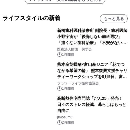
ライフスタイルの新着
もっと見る
新橋歯科医科診療所 副院長・歯科医師
小野宇宙が「後悔しない歯科選び」
「痛くない歯科治療」「不安がない治
療計画」をテーマに専門監修
医療法人財団 興学会
1時間前
熊本産胡蝶蘭×富山産ジニア「花でつ
ながる希望の輪」 熊本復興支援チャリ
ティーワークショップを8月9日、富
山・射水で開催
フラワーライフ振興協議会
1時間前
高断熱住宅専門誌「だん25」発売！
日々のストレス軽減、暮らしはもっと
自由に
jimosumu
2時間前