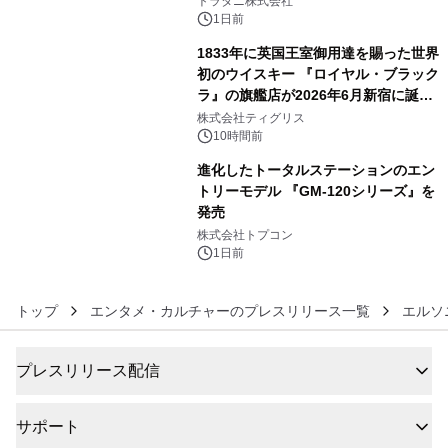
トラタニ株式会社
1日前
1833年に英国王室御用達を賜った世界
初のウイスキー 『ロイヤル・ブラック
ラ』の旗艦店が2026年6月新宿に誕
5
生 バカルディ ジャパンと連携した
株式会社ティグリス
没入型バー「BAR Arca」
10時間前
進化したトータルステーションのエン
トリーモデル 『GM-120シリーズ』を
発売
6
株式会社トプコン
1日前
トップ
エンタメ・カルチャーのプレスリリース一覧
エルソ
プレスリリース配信
サポート