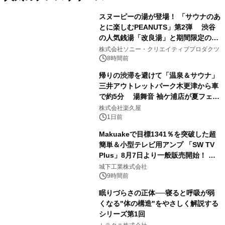
スヌーピーの湯が登場！ 「サウナのあ
とに楽しむPEANUTS」第2弾 渋谷
の人気銭湯「改良湯」と期間限定のコ
1
ラボレーション サウナイキタイコラ
株式会社ソニー・クリエイティブプロダクツ
ボグッズも発売決定！
8時間前
帰りの渋滞を避けて「温泉＆サウナ」
三井アウトレットパーク木更津から車
で約5分 湯舞音 袖ケ浦店が夏フェア
2
メニューを提供
株式会社楽久屋
1日前
Makuakeで目標1341％を突破した超
簡単＆小型テレビ用アンプ 「SW TV
Plus」8月7日より一般販売開始！ ケ
3
ーブル1本つなぐだけ、テレビの音が
城下工業株式会社
ぐっと豊かに
9時間前
眠りづらさの正体──寝ると呼吸が弱
くなる"体の構造"をやさしく解説する
シリーズ第1回
4