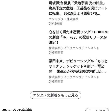
尾坂昇治 個展「天地宇宙 光の転生」
廃棄予定の盆栽・工芸品を現代アート
に転生、 8月15日より原宿JPS
Galleryにて約30点を展示
コンセプター株式会社
42分前
心を甘く満たす恋愛ソング！CHIHIRO
の新曲「Honeyy」の配信リリースが
決定！
株式会社テイチクエンタテインメント
1時間前
福田未来、デビューシングル「もっと
サヨナラ」ジャケット＆新アー写公
開 来生たかお×武部聡志×前田たか
ひろの豪華タッグ
株式会社テイチクエンタテインメント
1時間前
エンタメの新着をもっと見る
テックの新着