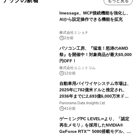
もっと見る
lmessage、MCP接続機能を強化し、
AIから設定操作できる機能を拡充
株式会社ミショナ
2分前
パソコン工房、『猛進！怒涛のAMD
祭』を開催中！対象商品が最大65,000
円OFF！
株式会社ユニットコム
12分前
自動車用バイワイヤシステム市場は、
2025年に782億米ドルと推定され、
2036年までに2,693億6,000万米ドル
に達すると予測されており、予測期間
Panorama Data Insights Ltd.
（2026年～2036年）
41分前
ゲーミングPC LEVEL∞より、「認定
再生メモリ」を採用したNVIDIA®
GeForce RTX™ 5080搭載モデル、