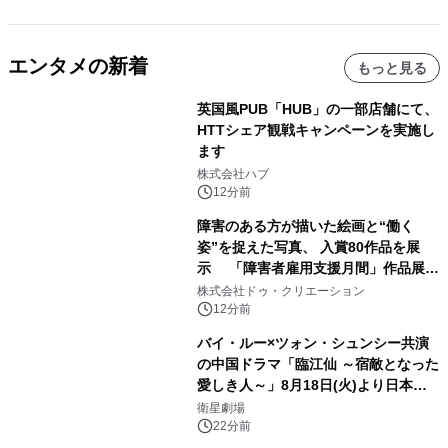
エンタメの新着
もっと見る
英国風PUB「HUB」の一部店舗にて、
HTTシェア観戦キャンペーンを実施し
ます
株式会社ハブ
12分前
障害のある方が描いた絵画と“働く
姿”を捉えた写真、 入賞80作品を展
示 「障害者雇用支援月間」作品展示
会を 東京・愛知で開催
株式会社ドゥ・クリエーション
12分前
バイ・ルー×ツォン・シュンシー共演
の中国ドラマ「臨江仙 ～宿敵となった
愛しき人～」8月18日(火)より日本初
放送！YouTubeにて8月11日(火)より
衛星劇場
第1話期間限定公開！CS衛星劇場
22分前