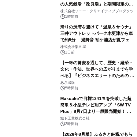
の人気銭湯「改良湯」と期間限定のコ
1
ラボレーション サウナイキタイコラ
株式会社ソニー・クリエイティブプロダクツ
ボグッズも発売決定！
1時間前
帰りの渋滞を避けて「温泉＆サウナ」
三井アウトレットパーク木更津から車
で約5分 湯舞音 袖ケ浦店が夏フェア
2
メニューを提供
株式会社楽久屋
1日前
【一杯の蕎麦を通して、歴史・経済・
文化・作法、世界への広がりまでを学
べる】『ビジネスエリートのための 教
3
養としての蕎麦』2026年8月25日
あさ出版
（火）発売
5時間前
Makuakeで目標1341％を突破した超
簡単＆小型テレビ用アンプ 「SW TV
Plus」8月7日より一般販売開始！ ケ
4
ーブル1本つなぐだけ、テレビの音が
城下工業株式会社
ぐっと豊かに
2時間前
【2026年8月版】ふるさと納税でもら