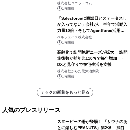
NVIDIA® GeForce RTX™ 5070 Ti搭
株式会社ユニットコム
載モデルを販売開始
1時間前
「Salesforceに商談日とステータスし
か入ってない」会社が、 半年で活動入
力量10倍・そしてAgentforce活用へ
── 敷島住宅×bellSalesAI事例公開
ベルフェイス株式会社
1時間前
高齢化で訪問施術ニーズが拡大 訪問
施術数が前年比110％で毎年増加 -
DXと見守りで在宅生活を支援-
株式会社からだ元気治療院
1時間前
テックの新着をもっと見る
人気のプレスリリース
スヌーピーの湯が登場！ 「サウナのあ
とに楽しむPEANUTS」第2弾 渋谷