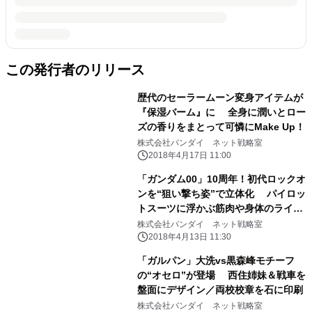
この発行者のリリース
歴代のセーラームーン変身アイテムが
『保湿バーム』に 全身に潤いとロー
ズの香りをまとって可憐にMake Up！
株式会社バンダイ ネット戦略室
2018年4月17日 11:00
「ガンダム00」10周年！初代ロックオ
ンを“狙い撃ち姿”で立体化 パイロッ
トスーツに浮かぶ筋肉や身体のライン
まで再現
株式会社バンダイ ネット戦略室
2018年4月13日 11:30
「ガルパン」大洗vs黒森峰モチーフ
の“オセロ”が登場 西住姉妹＆戦車を
盤面にデザイン／両校校章を石に印刷
株式会社バンダイ ネット戦略室