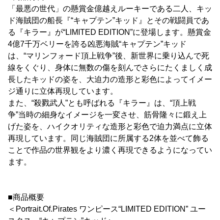
「最悪の世代」の懸賞金億越えルーキーである二人、キッ
ド海賊団の船長『“キャプテン”キッド』とその戦闘員であ
る『キラー』が“LIMITED EDITION”に登場します。懸賞金
4億7千万ベリーを誇る凶悪海賊“キャプテン”キッド
は、“マリンフォード頂上戦争”後、新世界に乗り込んで死
線をくぐり、身体に無数の傷を刻んでさらにたくましく成
長したキッドの姿を、大迫力の造形と彩色によってイメー
ジ通りに立体再現しています。
また、“殺戮武人”とも呼ばれる『キラー』は、“頂上戦
争”当時の細身なイメージを一変させ、筋骨隆々に鍛え上
げた姿を、ハイクオリティな造形と彩色で迫力満点に立体
再現しています。同じ海賊団に所属する2体を並べて飾る
ことで作品の世界観をより濃く再現できるようになってい
ます。
■商品概要
＜Portrait.Of.Pirates ワンピース“LIMITED EDITION” ユー