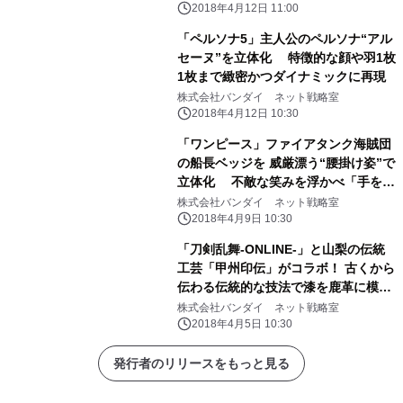
2018年4月12日 11:00
「ペルソナ5」主人公のペルソナ“アル
セーヌ”を立体化 特徴的な顔や羽1枚
1枚まで緻密かつダイナミックに再現
株式会社バンダイ ネット戦略室
2018年4月12日 10:30
「ワンピース」ファイアタンク海賊団
の船長ベッジを 威厳漂う“腰掛け姿”で
立体化 不敵な笑みを浮かべ「手を組
む・銃を構える」2ポーズを再現
株式会社バンダイ ネット戦略室
2018年4月9日 10:30
「刀剣乱舞-ONLINE-」と山梨の伝統
工芸「甲州印伝」がコラボ！ 古くから
伝わる伝統的な技法で漆を鹿革に模様
付けした商品！
株式会社バンダイ ネット戦略室
2018年4月5日 10:30
発行者のリリースをもっと見る