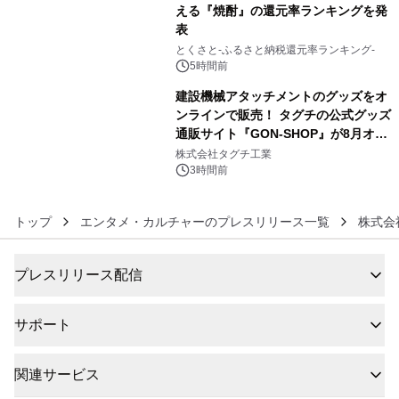
える『焼酎』の還元率ランキングを発
表
5
とくさと-ふるさと納税還元率ランキング-
5時間前
建設機械アタッチメントのグッズをオ
ンラインで販売！ タグチの公式グッズ
通販サイト『GON-SHOP』が8月オー
6
プン
株式会社タグチ工業
3時間前
トップ
エンタメ・カルチャーのプレスリリース一覧
株式会
プレスリリース配信
サポート
関連サービス