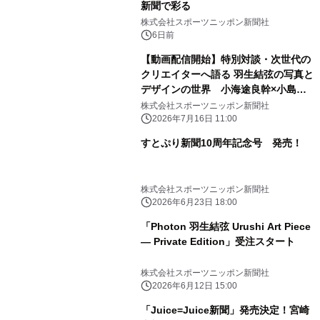
新聞で彩る
株式会社スポーツニッポン新聞社
6日前
【動画配信開始】特別対談・次世代の
クリエイターへ語る 羽生結弦の写真と
デザインの世界 小海途良幹×小島利
之
株式会社スポーツニッポン新聞社
2026年7月16日 11:00
すとぷり新聞10周年記念号 発売！
株式会社スポーツニッポン新聞社
2026年6月23日 18:00
「Photon 羽生結弦 Urushi Art Piece
― Private Edition」受注スタート
株式会社スポーツニッポン新聞社
2026年6月12日 15:00
「Juice=Juice新聞」発売決定！宮崎