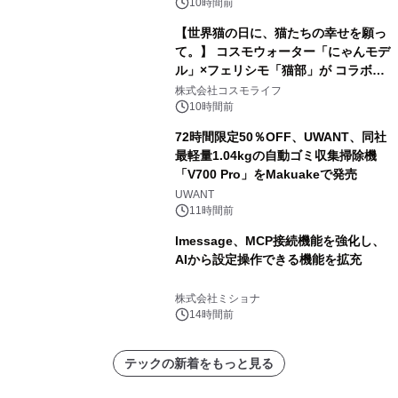
10時間前
【世界猫の日に、猫たちの幸せを願っ
て。】 コスモウォーター「にゃんモデ
ル」×フェリシモ「猫部」が コラボキ
ャンペーンを実施
株式会社コスモライフ
10時間前
72時間限定50％OFF、UWANT、同社
最軽量1.04kgの自動ゴミ収集掃除機
「V700 Pro」をMakuakeで発売
UWANT
11時間前
lmessage、MCP接続機能を強化し、
AIから設定操作できる機能を拡充
株式会社ミショナ
14時間前
テックの新着をもっと見る