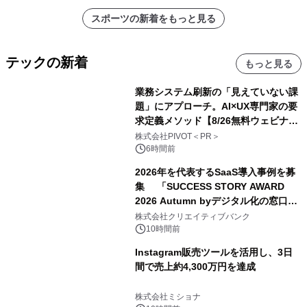
スポーツの新着をもっと見る
テックの新着
もっと見る
業務システム刷新の「見えていない課
題」にアプローチ。AI×UX専門家の要
求定義メソッド【8/26無料ウェビナ
ー】株式会社PIVOT
株式会社PIVOT＜PR＞
6時間前
2026年を代表するSaaS導入事例を募
集 「SUCCESS STORY AWARD
2026 Autumn byデジタル化の窓口」
開催
株式会社クリエイティブバンク
10時間前
Instagram販売ツールを活用し、3日
間で売上約4,300万円を達成
株式会社ミショナ