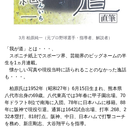
3月 柏原純一（元プロ野球選手・指導者、解説者）
「我が道」とは・・・、
スポニチ紙上でスポーツ界、芸能界のビッグネームの半
生を1ヵ月連載。
懐かしい写真や現役当時に語られることのなかった逸話
も・・・。
柏原氏は1952年（昭和27年）6月15日生まれ、熊本県
八代市出身の69歳。八代東高では3年春に甲子園出場。70
年ドラフト8位で南海に入団。78年に日本ハムに移籍。88
年に阪神で現役引退。通算は1642試合出場、打率 .268、2
32本塁打、818打点。阪神、中日、日本ハムで打撃コーチ
を務め、新庄剛志、大谷翔平らを指導。