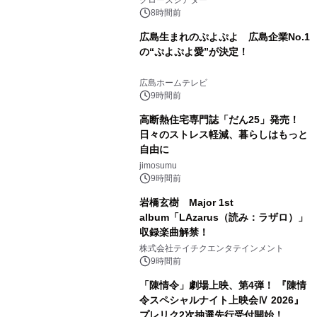
8時間前
広島生まれのぷよぷよ 広島企業No.1
の“ぷよぷよ愛”が決定！
広島ホームテレビ
9時間前
高断熱住宅専門誌「だん25」発売！
日々のストレス軽減、暮らしはもっと
自由に
jimosumu
9時間前
岩橋玄樹 Major 1st
album「LAzarus（読み：ラザロ）」
収録楽曲解禁！
株式会社テイチクエンタテインメント
9時間前
「陳情令」劇場上映、第4弾！ 『陳情
令スペシャルナイト上映会Ⅳ 2026』
プレリク2次抽選先行受付開始！