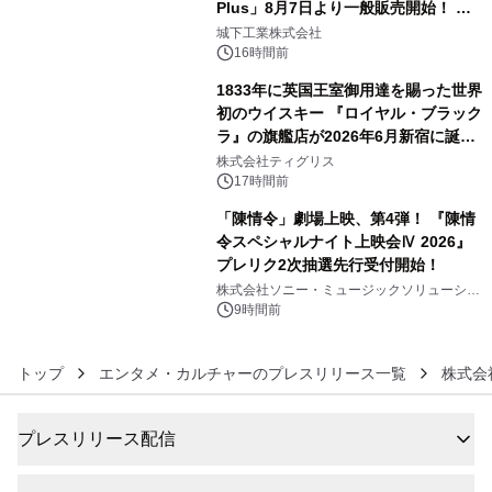
Plus」8月7日より一般販売開始！ ケ
4
ーブル1本つなぐだけ、テレビの音が
城下工業株式会社
ぐっと豊かに
16時間前
1833年に英国王室御用達を賜った世界
初のウイスキー 『ロイヤル・ブラック
ラ』の旗艦店が2026年6月新宿に誕
5
生 バカルディ ジャパンと連携した
株式会社ティグリス
没入型バー「BAR Arca」
17時間前
「陳情令」劇場上映、第4弾！ 『陳情
令スペシャルナイト上映会Ⅳ 2026』
プレリク2次抽選先行受付開始！
6
株式会社ソニー・ミュージックソリューショ
ンズ
9時間前
トップ
エンタメ・カルチャーのプレスリリース一覧
株式会
プレスリリース配信