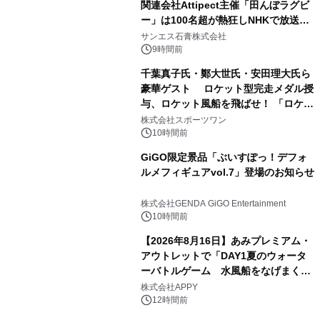
関連会社Attipect主催「田んぼラグビ
ー」は100名超が熱狂しNHKで放送さ
れました。
サンエス石膏株式会社
9時間前
千葉真子氏・鄭大世氏・安田理大氏ら
豪華ゲスト ロケット型完走メダル授
与、ロケット風船を飛ばせ！ 「ロケッ
トマラソン2026」開催
株式会社スポーツワン
10時間前
GiGO限定景品「ぶいすぽっ！デフォ
ルメフィギュアvol.7」登場のお知らせ
株式会社GENDA GiGO Entertainment
10時間前
【2026年8月16日】あみプレミアム・
アウトレットで「DAY1夏のウォータ
ーバトルゲーム 水風船をなげまくろ
う！」を開催
株式会社APPY
12時間前