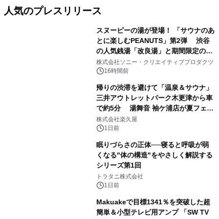
人気のプレスリリース
スヌーピーの湯が登場！ 「サウナのあ
とに楽しむPEANUTS」第2弾 渋谷
の人気銭湯「改良湯」と期間限定のコ
1
ラボレーション サウナイキタイコラ
株式会社ソニー・クリエイティブプロダクツ
ボグッズも発売決定！
16時間前
帰りの渋滞を避けて「温泉＆サウナ」
三井アウトレットパーク木更津から車
で約5分 湯舞音 袖ケ浦店が夏フェア
2
メニューを提供
株式会社楽久屋
1日前
眠りづらさの正体──寝ると呼吸が弱
くなる"体の構造"をやさしく解説する
シリーズ第1回
3
トラタニ株式会社
1日前
Makuakeで目標1341％を突破した超
簡単＆小型テレビ用アンプ 「SW TV