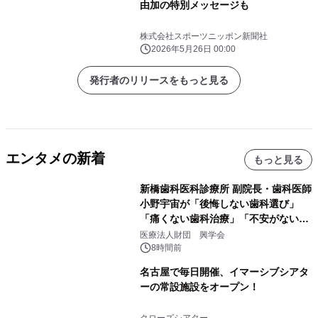
由加の特別メッセージも
株式会社スポーツニッポン新聞社
2026年5月26日 00:00
発行者のリリースをもっと見る
エンタメの新着
もっと見る
新橋歯科医科診療所 副院長・歯科医師
小野宇宙が「後悔しない歯科選び」
「痛くない歯科治療」「不安がない治
療計画」をテーマに専門監修
医療法人財団 興学会
8時間前
名古屋で毎日開催、イマーシブシアタ
ーの常設施設をオープン！
クローズシアター