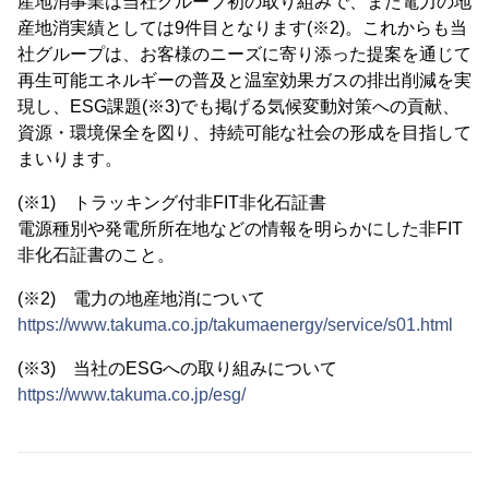
産地消事業は当社グループ初の取り組みで、また電力の地
産地消実績としては9件目となります(※2)。これからも当
社グループは、お客様のニーズに寄り添った提案を通じて
再生可能エネルギーの普及と温室効果ガスの排出削減を実
現し、ESG課題(※3)でも掲げる気候変動対策への貢献、
資源・環境保全を図り、持続可能な社会の形成を目指して
まいります。
(※1) トラッキング付非FIT非化石証書
電源種別や発電所所在地などの情報を明らかにした非FIT
非化石証書のこと。
(※2) 電力の地産地消について
https://www.takuma.co.jp/takumaenergy/service/s01.html
(※3) 当社のESGへの取り組みについて
https://www.takuma.co.jp/esg/