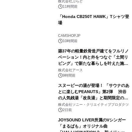
プール グランピングとトレーラーハウ
株式会社ぷらど
スの2施設で
11時間前
「Honda CB250T HAWK」Tシャツ登
場
2
CAMSHOP.JP
10時間前
築37年の軽量鉄骨造戸建てをフルリノ
ベーション！内と外をつなぐ「土間リ
ビング」で新たな暮らしを叶えた施工
3
事例を株式会社アースが公開
株式会社アース
9時間前
スヌーピーの湯が登場！ 「サウナのあ
とに楽しむPEANUTS」第2弾 渋谷
の人気銭湯「改良湯」と期間限定のコ
4
ラボレーション サウナイキタイコラ
株式会社ソニー・クリエイティブプロダクツ
ボグッズも発売決定！
2日前
JOYSOUND LIVER所属のVシンガー
「まるぱも」オリジナル曲