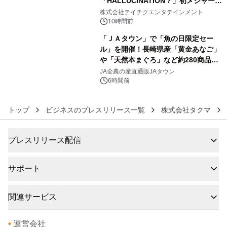
「HALLUCINATION？」初メジャー配
5
信リリース決定！
株式会社テイチクエンタテインメント
10時間前
「ＪＡタウン」で「魚の日限定セー
ル」を開催！長崎県産「黄金あなご」
や「天然本まぐろ」など約280商品を
6
販売！～毎月１０日の定例企画～
JA全農の産直通販JAタウン
6時間前
トップ
ビジネスのプレスリリース一覧
株式会社タクマ
プレスリリース配信
サポート
関連サービス
•
運営会社