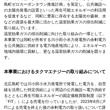
島町ゼロカーボンタウン推進計画」を策定し、公共施設へ
の太陽光発電の設置といった再生可能エネルギーの利活用
を促進するなど、同町に豊富に存在する太陽光や森林、水
などの資源を最大限に活かした温室効果ガスの排出削減に
取り組んでいます。
温室効果ガスの排出削減に向けた取り組みの一環として、
本事業では同町が所有する川小田小水力発電所の余剰電力
を公共施設に供給する電力地産地消により、エネルギーの
地域内循環に貢献し、更なる温室効果ガスの削減を図りま
す。
本事業におけるタクマエナジーの取り組みについて
北広島町では川小田小水力発電所で発電した電力を、自営
線を活用した特定供給により周辺の公共施設へ電力供給す
るとともに再生可能エネルギーの固定価格買取制度（以下
「FIT」）による売電を行っていましたが、2023年8月にF
ITによる売電を終えた後の余剰電力の取り扱いについて課