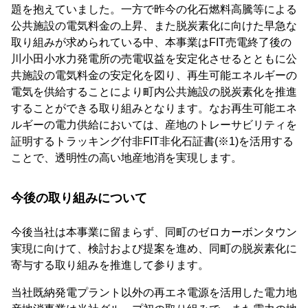
題を抱えていました。一方で昨今の化石燃料高騰等による
公共施設の電気料金の上昇、また脱炭素化に向けた早急な
取り組みが求められている中、本事業はFIT売電終了後の
川小田小水力発電所の売電収益を安定化させるとともに公
共施設の電気料金の安定化を図り、再生可能エネルギーの
電気を供給することにより町内公共施設の脱炭素化を推進
することができる取り組みとなります。なお再生可能エネ
ルギーの電力供給においては、産地のトレーサビリティを
証明するトラッキング付非FIT非化石証書(※1)を活用する
ことで、透明性の高い地産地消を実現します。
今後の取り組みについて
今後当社は本事業に留まらず、同町のゼロカーボンタウン
実現に向けて、検討および提案を進め、同町の脱炭素化に
寄与する取り組みを推進して参ります。
当社既納発電プラント以外の再エネ電源を活用した電力地