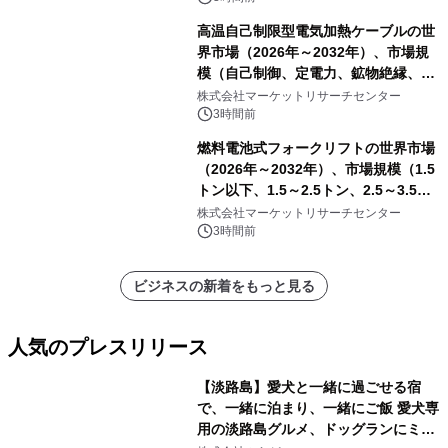
高温自己制限型電気加熱ケーブルの世
界市場（2026年～2032年）、市場規
模（自己制御、定電力、鉱物絶縁、表
皮効果）・分析レポートを発表
株式会社マーケットリサーチセンター
3時間前
燃料電池式フォークリフトの世界市場
（2026年～2032年）、市場規模（1.5
トン以下、1.5～2.5トン、2.5～3.5ト
ン、3.5～5.0トン、その他）・分析レ
株式会社マーケットリサーチセンター
ポートを発表
3時間前
ビジネスの新着をもっと見る
人気のプレスリリース
【淡路島】愛犬と一緒に過ごせる宿
で、一緒に泊まり、一緒にご飯 愛犬専
用の淡路島グルメ、ドッグランにミニ
1