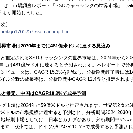
は、市場調査レポート「SSDキャッシングの世界市場」（Global Indu
22日より開始しました。
目次】
/report/go1765257-ssd-caching.html
世界市場は2030年までに481億米ドルに達する見込み
ドルと推定されるSSDキャッシングの世界市場は、2024年から203
030年には481億米ドルに達すると予測されます。本レポートで分
ンピュータは、CAGR 15.3%を記録し、分析期間終了時には1
イル分野の成長率は、分析期間中CAGR 12.4％と推定されま
と推定、中国はCAGR18.2%で成長予測
ング市場は2024年に59億米ドルと推定されます。世界第2位
6億米ドルの市場規模に達すると予測され、分析期間2024-2030年の
地域別市場としては、日本とカナダがあり、分析期間中のCAGR
います。欧州では、ドイツがCAGR 10.5%で成長すると予測さ