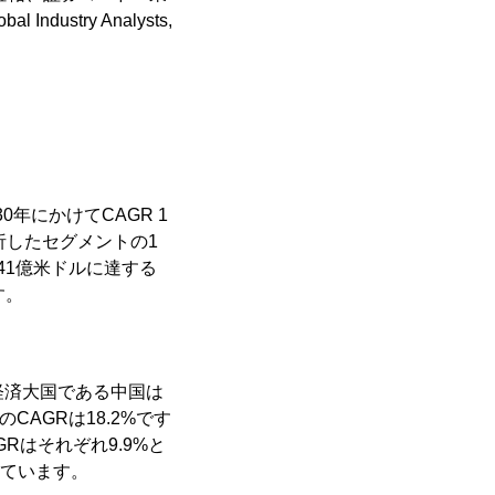
stry Analysts,
0年にかけてCAGR 1
析したセグメントの1
41億米ドルに達する
す。
の経済大国である中国は
CAGRは18.2%です
はそれぞれ9.9%と
れています。