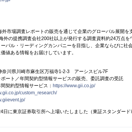
、海外市場調査レポートの販売を通じて企業のグローバル展開を
海外の提携調査会社200社以上が発行する調査資料約24万点
ローバル・リーディングカンパニーを目指し、企業ならびに社
に価値ある情報をお届けしています。
4 神奈川県川崎市麻生区万福寺1-2-3 アーシスビル7F
レポート／年間契約型情報サービスの販売、委託調査の受託
年間契約型情報サービス：
https://www.gii.co.jp/
w.gii.co.jp/custom_research/
.giievent.jp/
2月24日に東京証券取引所へ上場いたしました（東証スタンダード市