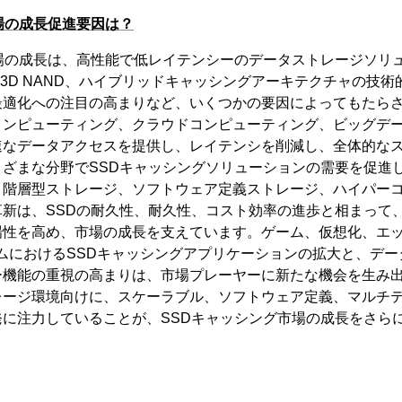
場の成長促進要因は？
市場の成長は、高性能で低レイテンシーのデータストレージソリ
、3D NAND、ハイブリッドキャッシングアーキテクチャの技
最適化への注目の高まりなど、いくつかの要因によってもたら
コンピューティング、クラウドコンピューティング、ビッグデ
速なデータアクセスを提供し、レイテンシを削減し、全体的な
ざまな分野でSSDキャッシングソリューションの需要を促進し
、階層型ストレージ、ソフトウェア定義ストレージ、ハイパー
新は、SSDの耐久性、耐久性、コスト効率の進歩と相まって、
場性を高め、市場の成長を支えています。ゲーム、仮想化、エ
テムにおけるSSDキャッシングアプリケーションの拡大と、デ
ー機能の重視の高まりは、市場プレーヤーに新たな機会を生み
レージ環境向けに、スケーラブル、ソフトウェア定義、マルチ
発に注力していることが、SSDキャッシング市場の成長をさら