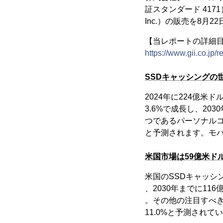
証スタンダード 4171）
Inc.）の販売を8月
【当レポートの詳細
https://www.gii.co.jp
SSDキャッシングの
2024年に224億米
3.6%で成長し、2
つであるパーソナルコ
と予測されます。モバ
米国市場は59億米ドル
米国のSSDキャッシ
、2030年までに11
。その他の注目すべき
11.0%と予測されて