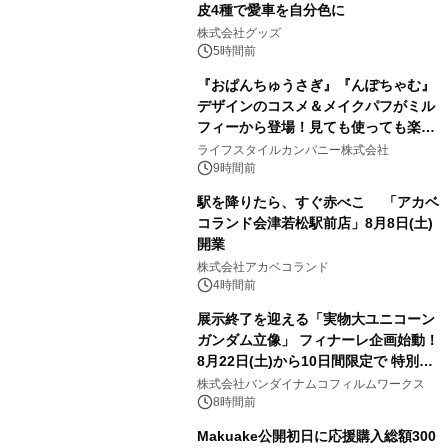
皮4種で愛車を自分色に
2
株式会社グッズ
5時間前
『おぱんちゅうさぎ』『んぽちゃむ』
デザインのコスメ＆メイクパフがミル
フィーから登場！見ても使っても楽し
3
い、ポップでキュートなコレクショ
ライフスタイルカンパニー株式会社
ン。
9時間前
駅を降りたら、すぐ赤べこ 「アカベ
コランド会津若松駅前店」8月8日(土)
開業
4
株式会社アカベコランド
4時間前
展示終了を迎える「実物大ユニコーン
ガンダム立像」 フィナーレ企画始動！
8月22日(土)から10日間限定で 特別映
5
像『UNICORN GUNDAM Statue ―
株式会社バンダイナムコフィルムワークス
BEYOND POSSIBILITY ―』を上映！
8時間前
Makuake公開初日に応援購入総額300