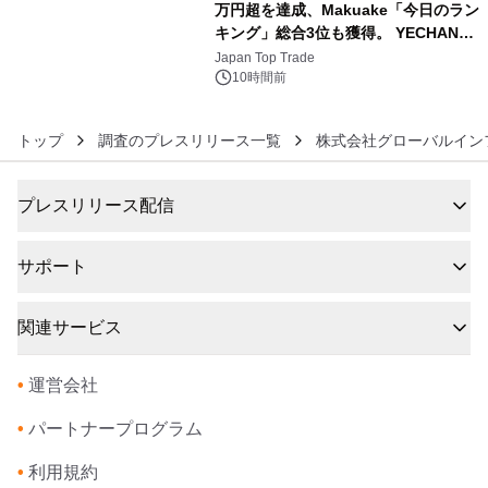
万円超を達成、Makuake「今日のラン
キング」総合3位も獲得。 YECHAN音
6
浴シンギングボウル第2弾の大型サイ
Japan Top Trade
ズ（XL・2XL・3XL）を先行販売中
10時間前
トップ
調査のプレスリリース一覧
株式会社グローバルイン
プレスリリース配信
サポート
関連サービス
•
運営会社
•
パートナープログラム
•
利用規約