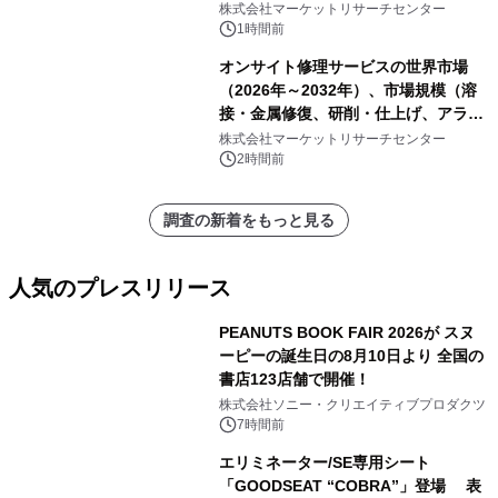
表
株式会社マーケットリサーチセンター
1時間前
オンサイト修理サービスの世界市場
（2026年～2032年）、市場規模（溶
接・金属修復、研削・仕上げ、アライ
メント、その他）・分析レポートを発
株式会社マーケットリサーチセンター
表
2時間前
調査の新着をもっと見る
人気のプレスリリース
PEANUTS BOOK FAIR 2026が スヌ
ーピーの誕生日の8月10日より 全国の
書店123店舗で開催！
1
株式会社ソニー・クリエイティブプロダクツ
7時間前
エリミネーター/SE専用シート
「GOODSEAT “COBRA”」登場 表