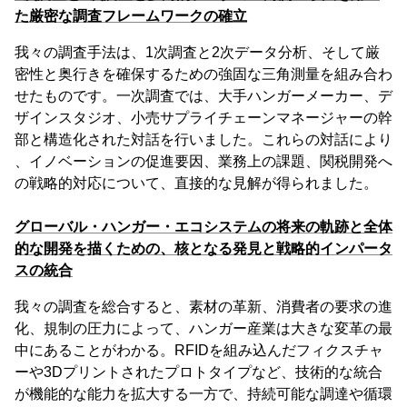
た厳密な調査フレームワークの確立
我々の調査手法は、1次調査と2次データ分析、そして厳
密性と奥行きを確保するための強固な三角測量を組み合わ
せたものです。一次調査では、大手ハンガーメーカー、デ
ザインスタジオ、小売サプライチェーンマネージャーの幹
部と構造化された対話を行いました。これらの対話により
、イノベーションの促進要因、業務上の課題、関税開発へ
の戦略的対応について、直接的な見解が得られました。
グローバル・ハンガー・エコシステムの将来の軌跡と全体
的な開発を描くための、核となる発見と戦略的インパータ
スの統合
我々の調査を総合すると、素材の革新、消費者の要求の進
化、規制の圧力によって、ハンガー産業は大きな変革の最
中にあることがわかる。RFIDを組み込んだフィクスチャ
ーや3Dプリントされたプロトタイプなど、技術的な統合
が機能的な能力を拡大する一方で、持続可能な調達や循環