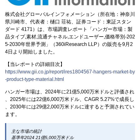
株式会社グローバルインフォメーション（所在地：神奈川
県川崎市、代表者：樋口 荘祐、証券コード：東証スタン
ダード 4171）は、市場調査レポート「ハンガー市場：製
品タイプ,素材,流通チャネル,エンドユーザー,価格帯別-202
5-2030年世界予測」（360iResearch LLP）の販売を9月2
4日より開始しました。
【当レポートの詳細目次】
https://www.gii.co.jp/report/ires1804567-hangers-market-by
-product-type-material.html
ハンガー市場は、2024年に21億5,000万米ドルと評価され
、2025年には22億6,000万米ドル、CAGR 5.27%で成長し
、2030年には29億2,000万米ドルに達すると予測されてい
ます。
主な市場の統計
基準年2024 21億5,000万米ドル