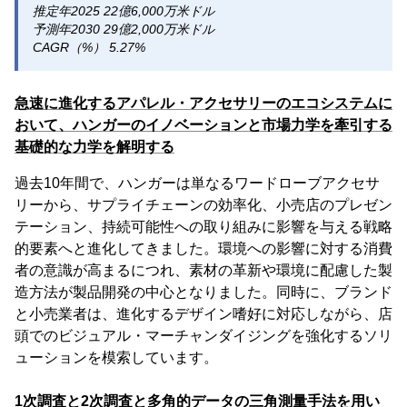
推定年2025 22億6,000万米ドル
予測年2030 29億2,000万米ドル
CAGR（%） 5.27%
急速に進化するアパレル・アクセサリーのエコシステムに
おいて、ハンガーのイノベーションと市場力学を牽引する
基礎的な力学を解明する
過去10年間で、ハンガーは単なるワードローブアクセサ
リーから、サプライチェーンの効率化、小売店のプレゼン
テーション、持続可能性への取り組みに影響を与える戦略
的要素へと進化してきました。環境への影響に対する消費
者の意識が高まるにつれ、素材の革新や環境に配慮した製
造方法が製品開発の中心となりました。同時に、ブランド
と小売業者は、進化するデザイン嗜好に対応しながら、店
頭でのビジュアル・マーチャンダイジングを強化するソリ
ューションを模索しています。
1次調査と2次調査と多角的データの三角測量手法を用い