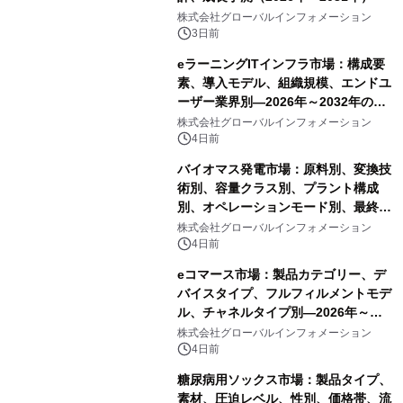
株式会社グローバルインフォメーション
3日前
eラーニングITインフラ市場：構成要
素、導入モデル、組織規模、エンドユ
ーザー業界別―2026年～2032年の世
界市場予測
株式会社グローバルインフォメーション
4日前
バイオマス発電市場：原料別、変換技
術別、容量クラス別、プラント構成
別、オペレーションモード別、最終用
途別―2026年～2032年の世界市場予
株式会社グローバルインフォメーション
測
4日前
eコマース市場：製品カテゴリー、デ
バイスタイプ、フルフィルメントモデ
ル、チャネルタイプ別―2026年～
2032年の世界市場予測
株式会社グローバルインフォメーション
4日前
糖尿病用ソックス市場：製品タイプ、
素材、圧迫レベル、性別、価格帯、流