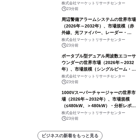
からインゴットへの製造、インゴット
株式会社マーケットリサーチセンター
からウェハーへの製造、ウェハーから
23分前
セルへの製造、セルからモジュールへ
周辺警備アラームシステムの世界市場
の製造）・分析レポートを発表
（2026年～2032年）、市場規模（赤
外線、光ファイバー、レーダー・
LiDAR、マイクロ波バリア、その
株式会社マーケットリサーチセンター
他）・分析レポートを発表
23分前
ポータブル型デュアル周波数エコーサ
ウンダーの世界市場（2026年～2032
年）、市場規模（シングルビーム・エ
コーサウンダー、マルチビーム・エコ
株式会社マーケットリサーチセンター
ーサウンダー）・分析レポートを発表
23分前
1000Vスーパーチャージャーの世界市
場（2026年～2032年）、市場規模
（≤480kW、＞480kW）・分析レポー
トを発表
株式会社マーケットリサーチセンター
23分前
ビジネスの新着をもっと見る