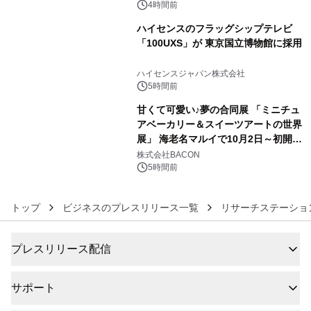
ルが8月7日(金)12時より先行予約受付
4時間前
開始～
ハイセンスのフラッグシップテレビ
「100UXS」が 東京国立博物館に採用
5
ハイセンスジャパン株式会社
5時間前
甘くて可愛い♪夢の合同展 「ミニチュ
アベーカリー＆スイーツアートの世界
展」 海老名マルイで10月2日～初開
6
催！
株式会社BACON
5時間前
トップ
ビジネスのプレスリリース一覧
リサーチステーショ
プレスリリース配信
サポート