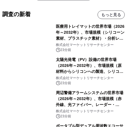
調査の新着
もっと見る
医療用トレイマットの世界市場（2026
年～2032年）、市場規模（シリコーン
素材、プラスチック素材）・分析レポ
ートを発表
株式会社マーケットリサーチセンター
23分前
太陽光発電（PV）設備の世界市場
（2026年～2032年）、市場規模（原
材料からシリコンへの製造、シリコン
からインゴットへの製造、インゴット
株式会社マーケットリサーチセンター
からウェハーへの製造、ウェハーから
23分前
セルへの製造、セルからモジュールへ
周辺警備アラームシステムの世界市場
の製造）・分析レポートを発表
（2026年～2032年）、市場規模（赤
外線、光ファイバー、レーダー・
LiDAR、マイクロ波バリア、その
株式会社マーケットリサーチセンター
他）・分析レポートを発表
23分前
ポータブル型デュアル周波数エコーサ