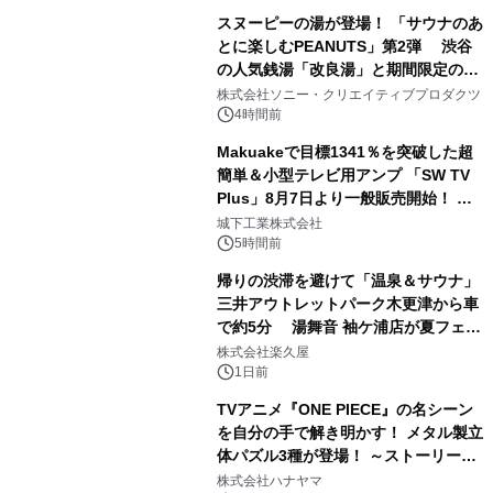
スヌーピーの湯が登場！ 「サウナのあ
とに楽しむPEANUTS」第2弾 渋谷
の人気銭湯「改良湯」と期間限定のコ
1
ラボレーション サウナイキタイコラ
株式会社ソニー・クリエイティブプロダクツ
ボグッズも発売決定！
4時間前
Makuakeで目標1341％を突破した超
簡単＆小型テレビ用アンプ 「SW TV
Plus」8月7日より一般販売開始！ ケ
2
ーブル1本つなぐだけ、テレビの音が
城下工業株式会社
ぐっと豊かに
5時間前
帰りの渋滞を避けて「温泉＆サウナ」
三井アウトレットパーク木更津から車
で約5分 湯舞音 袖ケ浦店が夏フェア
3
メニューを提供
株式会社楽久屋
1日前
TVアニメ『ONE PIECE』の名シーン
を自分の手で解き明かす！ メタル製立
体パズル3種が登場！ ～ストーリーと
4
ギミックが融合した 大人の体験型パズ
株式会社ハナヤマ