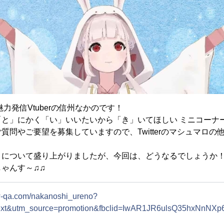
力発信Vtuberの信州なかのです！
と」にかく「い」いいたいから「き」いてほしい ミニコーナー「
質問やご要望を募集していますので、Twitterのマシュマロ
について盛り上がりましたが、今回は、どうなるでしょうか！
ゃんす～♫♫
ow-qa.com/nakanoshi_ureno?
text&utm_source=promotion&fbclid=IwAR1JR6ulsQ35hxNn