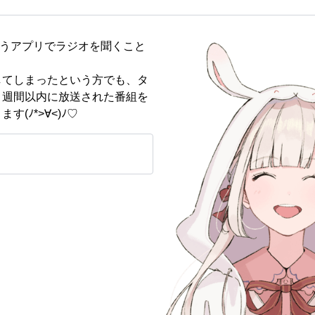
というアプリでラジオを聞くこと
してしまったという方でも、タ
１週間以内に放送された番組を
(ﾉ*>∀<)ﾉ♡