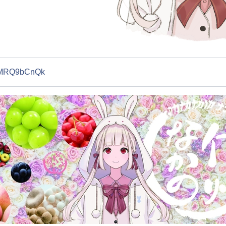
XYMRQ9bCnQk