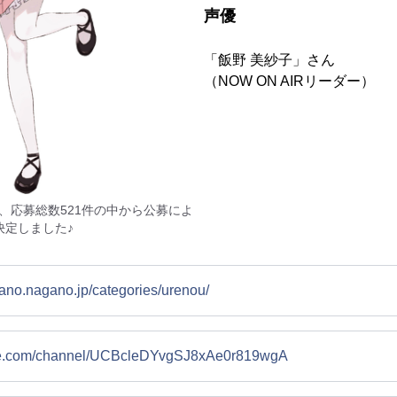
声優
「飯野 美紗子」さん
（NOW ON AIRリーダー）
、応募総数521件の中から公募によ
決定しました♪
kano.nagano.jp/categories/urenou/
ube.com/channel/UCBcleDYvgSJ8xAe0r819wgA