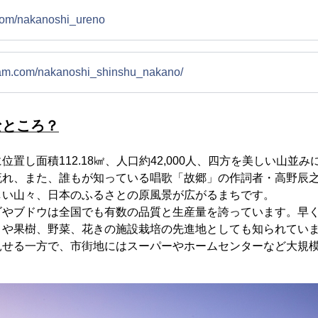
r.com/nakanoshi_ureno
gram.com/nakanoshi_shinshu_nakano/
なところ？
置し面積112.18㎢、人口約42,000人、四方を美しい山並
流れ、また、誰もが知っている唱歌「故郷」の作詞者・高野辰
しい山々、日本のふるさとの原風景が広がるまちです。
ゴやブドウは全国でも有数の品質と生産量を誇っています。早
コや果樹、野菜、花きの施設栽培の先進地としても知られてい
見せる一方で、市街地にはスーパーやホームセンターなど大規