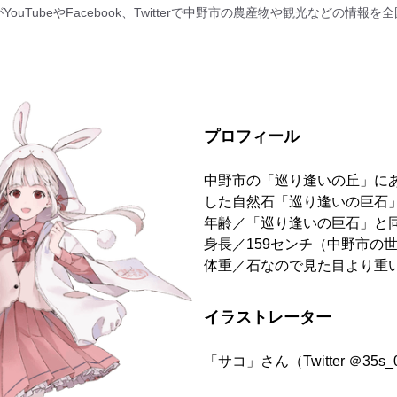
ouTubeやFacebook、Twitterで中野市の農産物や観光などの情報
プロフィール
中野市の「巡り逢いの丘」に
した自然石「巡り逢いの巨石
年齢／「巡り逢いの巨石」と
身長／159センチ（中野市の
体重／石なので見た目より重
イラストレーター
「サコ」さん（Twitter ＠35s_