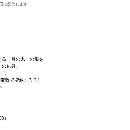
を全国に発信します。
ある「月の兎」の形を
」の化身。
同じ
世帯数で増減する？）
い
00）