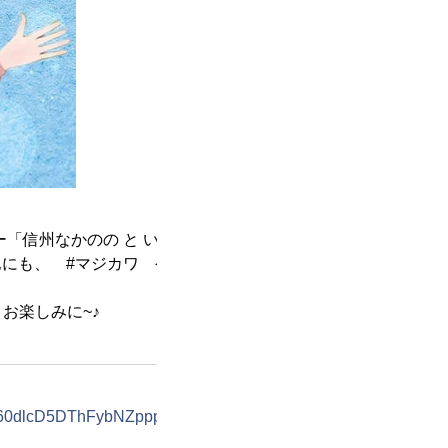
信州なかのの と い き」が放送されています♪
の他にも、 #マジカワ や #信州なかの をつけてツ
お楽しみに~♪
NXp60dlcD5DThFybNZppppGVqCemxp9PEesg4hTm-