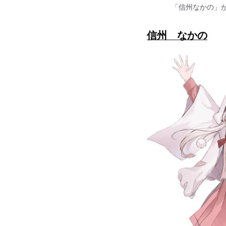
「信州なかの」がY
信州 なかの