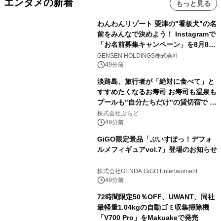
エンタメの新着
もっと見る
わんわんリゾート 粟津の"看板犬"の名
前をみんなで決めよう！ Instagramで
「お名前募集キャンペーン」を8月8日
(土)より開催
GENSEN HOLDINGS株式会社
49分前
淡路島、旅行者が「絶対に食べて」と
すすめたくなるお寿司 お寿司も温泉も
プールも"自分たちだけ"の貸切宿で 1
日1組限定「岩屋温泉 絵島別庭 海と
株式会社ぷらど
森」の握り寿司プラン
49分前
GiGO限定景品「ぶいすぽっ！デフォ
ルメフィギュアvol.7」登場のお知らせ
株式会社GENDA GiGO Entertainment
49分前
72時間限定50％OFF、UWANT、同社
最軽量1.04kgの自動ゴミ収集掃除機
「V700 Pro」をMakuakeで発売