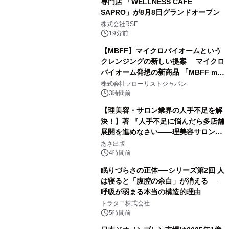
専門店 「WELLNESS CAFE
SAPRO」が8月8日グランドオープン
株式会社RSF
19分前
【MBFF】マイクロバイオームという
クレンジングの新しい提案 マイクロ
バイオーム発想の新商品 「MBFF mb
クレンジングPRO」を2026年8月6日
株式会社フローリストジャパン
発売
3時間前
【理美容・サロン業界の人手不足を解
決！】著 『人手不足に悩んだら多店舗
展開を進めなさい――理美容サロン
「多店舗展開」の教科書』2026年8月
あさ出版
24日（月）発売
4時間前
眠りづらさの正体──シリーズ第2回 人
は寝ると「腹腔の余白」が消える──
呼吸が弱まる本当の構造的理由
トラタニ株式会社
5時間前