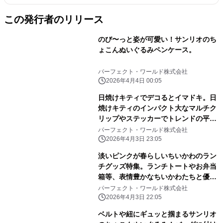
この発行者のリリース
のび〜っと姿が可愛い！サンリオのち
ょこんぬいぐるみペンケース。
パーフェクト・ワールド株式会社
2026年4月4日 00:05
日焼けキティでデコるとイマドキ。日
焼けキティのインパクト大なマルチク
リップやステッカーでトレンドの平成
レトロ感ばっちりです。
パーフェクト・ワールド株式会社
2026年4月3日 23:05
淡いピンクが春らしいちいかわのラン
チグッズ特集。ランチトートやお弁当
箱等、表情豊かなちいかわたちと優し
いピンク色に心和む
パーフェクト・ワールド株式会社
2026年4月3日 22:05
ベルトや紐にギュッと掴まるサンリオ