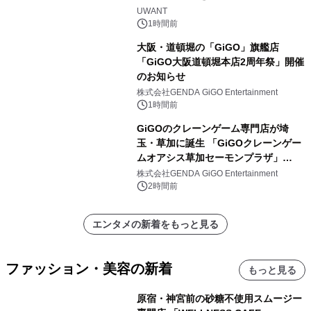
UWANT
1時間前
大阪・道頓堀の「GiGO」旗艦店
「GiGO大阪道頓堀本店2周年祭」開催
のお知らせ
株式会社GENDA GiGO Entertainment
1時間前
GiGOのクレーンゲーム専門店が埼
玉・草加に誕生 「GiGOクレーンゲー
ムオアシス草加セーモンプラザ」
2026年8月7日(金)10時グランドオープ
株式会社GENDA GiGO Entertainment
ン
2時間前
エンタメの新着をもっと見る
ファッション・美容の新着
もっと見る
原宿・神宮前の砂糖不使用スムージー