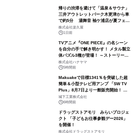
帰りの渋滞を避けて「温泉＆サウナ」
三井アウトレットパーク木更津から車
で約5分 湯舞音 袖ケ浦店が夏フェア
2
メニューを提供
株式会社楽久屋
1日前
TVアニメ『ONE PIECE』の名シーン
を自分の手で解き明かす！ メタル製立
体パズル3種が登場！ ～ストーリーと
3
ギミックが融合した 大人の体験型パズ
株式会社ハナヤマ
ルが8月7日(金)12時より先行予約受付
5時間前
開始～
Makuakeで目標1341％を突破した超
簡単＆小型テレビ用アンプ 「SW TV
Plus」8月7日より一般販売開始！ ケ
4
ーブル1本つなぐだけ、テレビの音が
城下工業株式会社
ぐっと豊かに
6時間前
ドラッグストアモリ みらいプロジェ
クト 「子どもお仕事参観デー2026」
を開催！
5
株式会社ドラッグストアモリ