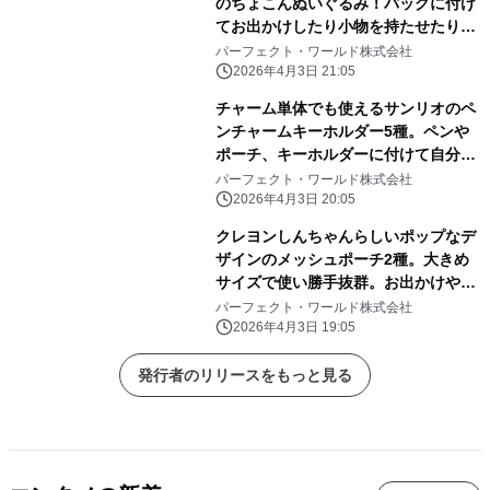
のちょこんぬいぐるみ！バッグに付け
てお出かけしたり小物を持たせたりと
自由に楽しめる！
パーフェクト・ワールド株式会社
2026年4月3日 21:05
チャーム単体でも使えるサンリオのペ
ンチャームキーホルダー5種。ペンや
ポーチ、キーホルダーに付けて自分だ
けのアレンジしよう
パーフェクト・ワールド株式会社
2026年4月3日 20:05
クレヨンしんちゃんらしいポップなデ
ザインのメッシュポーチ2種。大きめ
サイズで使い勝手抜群。お出かけや旅
行にぜひ！
パーフェクト・ワールド株式会社
2026年4月3日 19:05
発行者のリリースをもっと見る