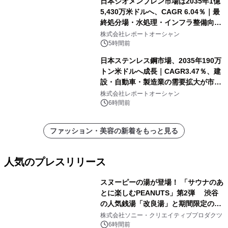
日本ジオメンブレン市場は2035年1億
5,430万米ドルへ、CAGR 6.04％｜最
終処分場・水処理・インフラ整備向け
需要拡大
株式会社レポートオーシャン
5時間前
日本ステンレス鋼市場、2035年190万
トン米ドルへ成長｜CAGR3.47％、建
設・自動車・製造業の需要拡大が市場
を牽引
株式会社レポートオーシャン
6時間前
ファッション・美容の新着をもっと見る
人気のプレスリリース
スヌーピーの湯が登場！ 「サウナのあ
とに楽しむPEANUTS」第2弾 渋谷
の人気銭湯「改良湯」と期間限定のコ
1
ラボレーション サウナイキタイコラ
株式会社ソニー・クリエイティブプロダクツ
ボグッズも発売決定！
6時間前