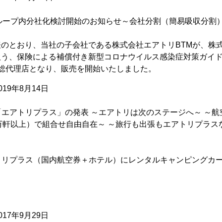
ループ内分社化検討開始のお知らせ～会社分割（簡易吸収分割
公表のとおり、当社の子会社である株式会社エアトリBTMが、株式会社I
取り扱う、保険による補償付き新型コロナウイルス感染症対策ガイ
総代理店となり、販売を開始いたしました。
19年8月14日
エアトリプラス」の発表 ～エアトリは次のステージへ～ ～航空
万軒以上）で組合せ自由自在～ ～旅行も出張もエアトリプラス
トリプラス（国内航空券＋ホテル）にレンタルキャンピングカ
17年9月29日