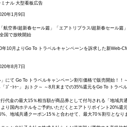
ミナル 大型看板広告
20年1月9日
「航空券/超新春セール篇」「エアトリプラス/超新春セール篇
り全国で放映開始
年10月よりGo To トラベルキャンペーンを訴求した新Web-CM
20年8月7日
」にて Go To トラベルキャンペーン割引価格で販売開始！！
ｺﾞｰﾄｩｰ」 おトク～ ～8月末までの35%還元をGo To トラ
より旅行代金の最大15％相当額が商品券として付与される「地域
より国内ホテルをご予約いただくとエアトリポイント20%還元、G
5%、地域共通クーポン15％と合わせて、最大70％割引となり