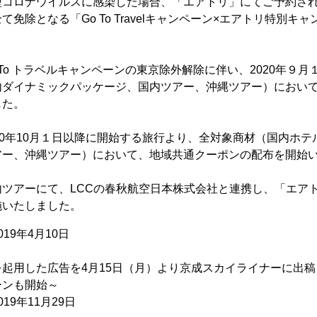
型コロナウイルスに感染した場合、「エアトリ」にてご予約さ
免除となる「Go To Travelキャンペーン×エアトリ特別キ
 To トラベルキャンペーンの東京除外解除に伴い、2020年９
内ダイナミックパッケージ、国内ツアー、沖縄ツアー）におい
した。
20年10月１日以降に開始する旅行より、全対象商材（国内ホ
アー、沖縄ツアー）において、地域共通クーポンの配布を開始
ツアーにて、LCCの春秋航空日本株式会社と連携し、「エアトリ限
施いたしました。
19年4月10日
起用した広告を4月15日（月）より京成スカイライナーに出稿～
ーンも開始～
19年11月29日