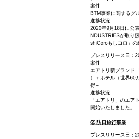
案件
BTM事業に関するグ
進捗状況
2020年9月18日に
NDUSTRIESが
shiCoro
もしコロ
」の
プレスリリース日：20
案件
エアトリ新ブランド「
）＋ホテル（世界60
得～
進捗状況
「エアトリ」のエア
開始いたしました。
② 訪日旅行事業
プレスリリース日：20