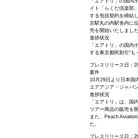
「エアトリ」の国内
イト「らくだ倶楽部
する包括契約を締結し
京駅丸の内駅舎内に
売を開始いたしまし
進捗状況
「エアトリ」の国内ホテ
する東京都民割引“もっ
プレスリリース日：20
案件
10月29日より日本
エアアジア・ジャパ
進捗状況
「エアトリ」は、国
ツアー商品の販売を
また、Peach Av
た。
プレスリリース日：20