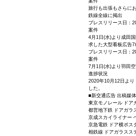
案件
旅行も出張もさらにお
鉄線全線に掲出
プレスリリース日：20
案件
4月1日(水)より成
求した大型看板広告7
プレスリリース日：20
案件
7月1日(水)より羽
進捗状況
2020年10月12日
した。
■新交通広告 出稿媒
東京モノレール ドア
都営地下鉄 ドアガラ
京成スカイライナー 
京急電鉄 ドア横ポス
相鉄線 ドアガラスス