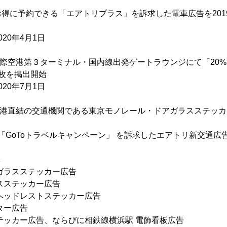
得に予約できる「エアトリプラス」を訴求した電車広告を2019年
20年4月1日
田国際空港第３ターミナル・国内線出発ゲートラウンジにて「20
枚を掲出開始
20年7月1日
田空港直結の交通機関である東京モノレール・ドアガラスステッ
より「GoToトラベルキャンペーン」 を訴求したエアトリ新交通
体
ガラスステッカー広告
スステッカー広告
ヘッドレストステッカー広告
ター広告
テッカー広告、ならびに相鉄線横浜駅 電飾看板広告