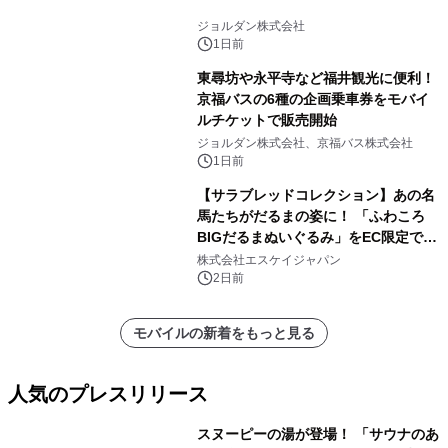
ジョルダン株式会社
1日前
東尋坊や永平寺など福井観光に便利！
京福バスの6種の企画乗車券をモバイ
ルチケットで販売開始
ジョルダン株式会社、京福バス株式会社
1日前
【サラブレッドコレクション】あの名
馬たちがだるまの姿に！ 「ふわころ
BIGだるまぬいぐるみ」をEC限定で受
注販売開始
株式会社エスケイジャパン
2日前
モバイルの新着をもっと見る
人気のプレスリリース
スヌーピーの湯が登場！ 「サウナのあ