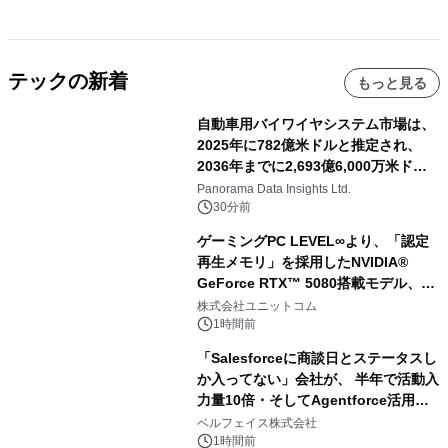
テックの新着
もっと見る
自動車用バイワイヤシステム市場は、
2025年に782億米ドルと推定され、
2036年までに2,693億6,000万米ドル
に達すると予測されており、予測期間
Panorama Data Insights Ltd.
（2026年～2036年）
30分前
ゲーミングPC LEVEL∞より、「認定
再生メモリ」を採用したNVIDIA®
GeForce RTX™ 5080搭載モデル、
NVIDIA® GeForce RTX™ 5070 Ti搭
株式会社ユニットコム
載モデルを販売開始
1時間前
「Salesforceに商談日とステータスし
か入ってない」会社が、 半年で活動入
力量10倍・そしてAgentforce活用へ
── 敷島住宅×bellSalesAI事例公開
ベルフェイス株式会社
1時間前