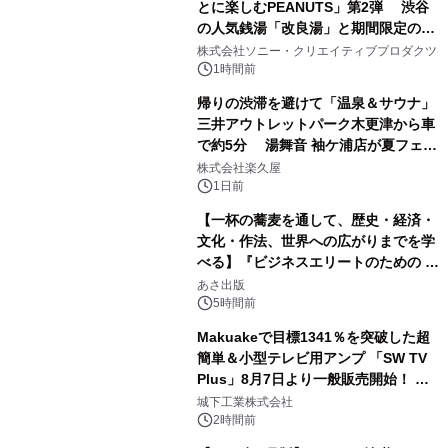
とに楽しむPEANUTS」第2弾 渋谷
の人気銭湯「改良湯」と期間限定のコ
1
ラボレーション サウナイキタイコラ
株式会社ソニー・クリエイティブプロダクツ
ボグッズも発売決定！
1時間前
帰りの渋滞を避けて「温泉＆サウナ」
三井アウトレットパーク木更津から車
で約5分 湯舞音 袖ケ浦店が夏フェア
2
メニューを提供
株式会社楽久屋
1日前
【一杯の蕎麦を通して、歴史・経済・
文化・作法、世界への広がりまでを学
べる】『ビジネスエリートのための 教
3
養としての蕎麦』2026年8月25日
あさ出版
（火）発売
5時間前
Makuakeで目標1341％を突破した超
簡単＆小型テレビ用アンプ 「SW TV
Plus」8月7日より一般販売開始！ ケ
4
ーブル1本つなぐだけ、テレビの音が
城下工業株式会社
ぐっと豊かに
2時間前