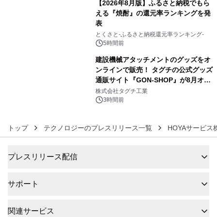
【2026年8月版】ふるさと納税でもら
える『焼酎』の還元率ランキングを発
表
5
とくさと-ふるさと納税還元率ランキング-
5時間前
建設機械アタッチメントのグッズをオ
ンラインで販売！ タグチの公式グッズ
通販サイト『GON-SHOP』が8月オー
6
プン
株式会社タグチ工業
3時間前
トップ
テクノロジーのプレスリリース一覧
HOYAサービス
プレスリリース配信
サポート
関連サービス