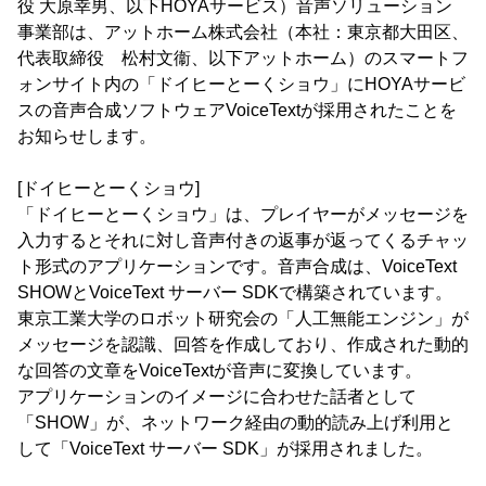
役 大原幸男、以下HOYAサービス）音声ソリューション
事業部は、アットホーム株式会社（本社：東京都大田区、
代表取締役 松村文衞、以下アットホーム）のスマートフ
ォンサイト内の「ドイヒーとーくショウ」にHOYAサービ
スの音声合成ソフトウェアVoiceTextが採用されたことを
お知らせします。
[ドイヒーとーくショウ]
「ドイヒーとーくショウ」は、プレイヤーがメッセージを
入力するとそれに対し音声付きの返事が返ってくるチャッ
ト形式のアプリケーションです。音声合成は、VoiceText
SHOWとVoiceText サーバー SDKで構築されています。
東京工業大学のロボット研究会の「人工無能エンジン」が
メッセージを認識、回答を作成しており、作成された動的
な回答の文章をVoiceTextが音声に変換しています。
アプリケーションのイメージに合わせた話者として
「SHOW」が、ネットワーク経由の動的読み上げ利用と
して「VoiceText サーバー SDK」が採用されました。