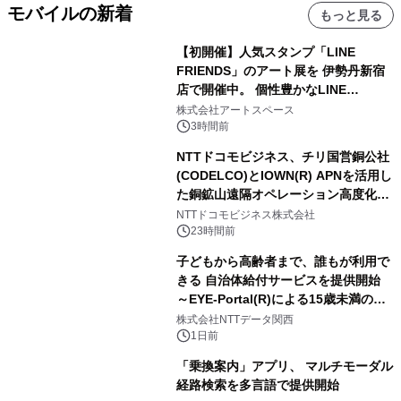
モバイルの新着
もっと見る
【初開催】人気スタンプ「LINE
FRIENDS」のアート展を 伊勢丹新宿
店で開催中。 個性豊かなLINE
FRIENDSの仲間たちが インテリアア
株式会社アートスペース
ートとして新たな魅力を発信。
3時間前
NTTドコモビジネス、チリ国営銅公社
(CODELCO)とIOWN(R) APNを活用し
た銅鉱山遠隔オペレーション高度化に
向けた調査・実証を開始
NTTドコモビジネス株式会社
23時間前
子どもから高齢者まで、誰もが利用で
きる 自治体給付サービスを提供開始
～EYE-Portal(R)による15歳未満の本
人認証と デジタルデバイド対策で実現
株式会社NTTデータ関西
～
1日前
「乗換案内」アプリ、 マルチモーダル
経路検索を多言語で提供開始