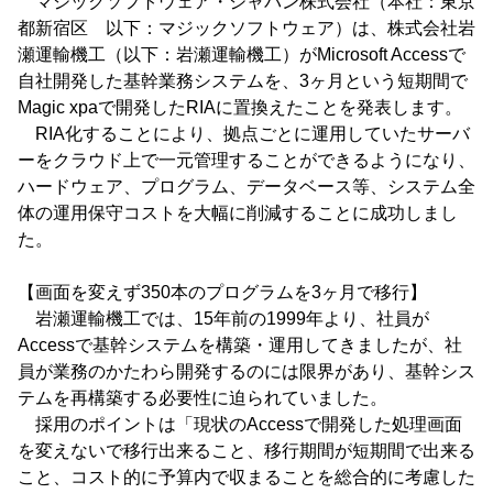
マジックソフトウェア・ジャパン株式会社（本社：東京
都新宿区 以下：マジックソフトウェア）は、株式会社岩
瀬運輸機工（以下：岩瀬運輸機工）がMicrosoft Accessで
自社開発した基幹業務システムを、3ヶ月という短期間で
Magic xpaで開発したRIAに置換えたことを発表します。
RIA化することにより、拠点ごとに運用していたサーバ
ーをクラウド上で一元管理することができるようになり、
ハードウェア、プログラム、データベース等、システム全
体の運用保守コストを大幅に削減することに成功しまし
た。
【画面を変えず350本のプログラムを3ヶ月で移行】
岩瀬運輸機工では、15年前の1999年より、社員が
Accessで基幹システムを構築・運用してきましたが、社
員が業務のかたわら開発するのには限界があり、基幹シス
テムを再構築する必要性に迫られていました。
採用のポイントは「現状のAccessで開発した処理画面
を変えないで移行出来ること、移行期間が短期間で出来る
こと、コスト的に予算内で収まることを総合的に考慮した