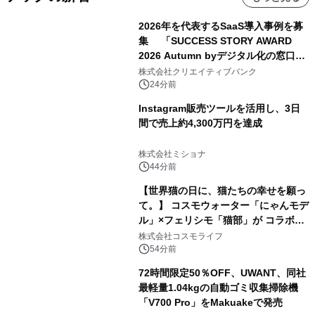
2026年を代表するSaaS導入事例を募
集 「SUCCESS STORY AWARD
2026 Autumn byデジタル化の窓口」
開催
株式会社クリエイティブバンク
24分前
Instagram販売ツールを活用し、3日
間で売上約4,300万円を達成
株式会社ミショナ
44分前
【世界猫の日に、猫たちの幸せを願っ
て。】 コスモウォーター「にゃんモデ
ル」×フェリシモ「猫部」が コラボキ
ャンペーンを実施
株式会社コスモライフ
54分前
72時間限定50％OFF、UWANT、同社
最軽量1.04kgの自動ゴミ収集掃除機
「V700 Pro」をMakuakeで発売