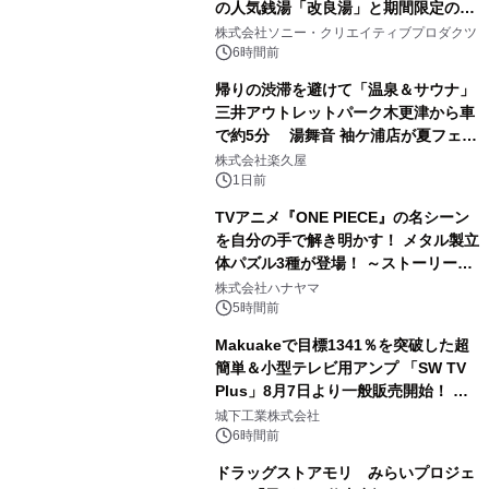
の人気銭湯「改良湯」と期間限定のコ
1
ラボレーション サウナイキタイコラ
株式会社ソニー・クリエイティブプロダクツ
ボグッズも発売決定！
6時間前
帰りの渋滞を避けて「温泉＆サウナ」
三井アウトレットパーク木更津から車
で約5分 湯舞音 袖ケ浦店が夏フェア
2
メニューを提供
株式会社楽久屋
1日前
TVアニメ『ONE PIECE』の名シーン
を自分の手で解き明かす！ メタル製立
体パズル3種が登場！ ～ストーリーと
3
ギミックが融合した 大人の体験型パズ
株式会社ハナヤマ
ルが8月7日(金)12時より先行予約受付
5時間前
開始～
Makuakeで目標1341％を突破した超
簡単＆小型テレビ用アンプ 「SW TV
Plus」8月7日より一般販売開始！ ケ
4
ーブル1本つなぐだけ、テレビの音が
城下工業株式会社
ぐっと豊かに
6時間前
ドラッグストアモリ みらいプロジェ