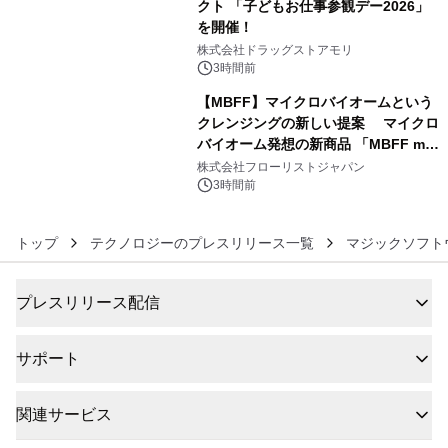
クト 「子どもお仕事参観デー2026」
を開催！
5
株式会社ドラッグストアモリ
3時間前
【MBFF】マイクロバイオームという
クレンジングの新しい提案 マイクロ
バイオーム発想の新商品 「MBFF mb
6
クレンジングPRO」を2026年8月6日
株式会社フローリストジャパン
発売
3時間前
トップ
テクノロジーのプレスリリース一覧
マジックソフト
プレスリリース配信
サポート
関連サービス