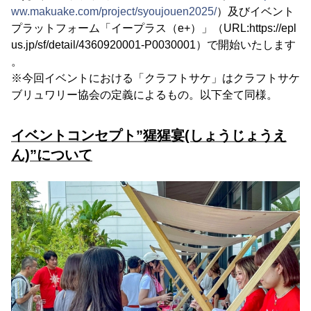
ww.makuake.com/project/syoujouen2025/
）及びイベント
プラットフォーム「イープラス（e+）」（URL:https://epl
us.jp/sf/detail/4360920001-P0030001）で開始いたします
。
※今回イベントにおける「クラフトサケ」はクラフトサケ
ブリュワリー協会の定義によるもの。以下全て同様。
イベントコンセプト”猩猩宴(しょうじょうえ
ん)”について