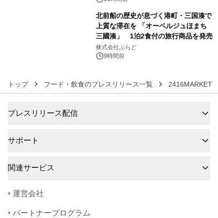
ラムや、「TR-808」を愛する伝説的
北前船の歴史が息づく港町・三国湊で
アーティストを フィーチャーしたアニ
上質な滞在を 「オーベルジュほまち
メーションを公開～
三國湊」 1泊2食付の旅行商品を発売
6
株式会社ぷらど
9時間前
トップ
フード・飲食のプレスリリース一覧
2416MARKET
プレスリリース配信
サポート
関連サービス
•
運営会社
•
パートナープログラム