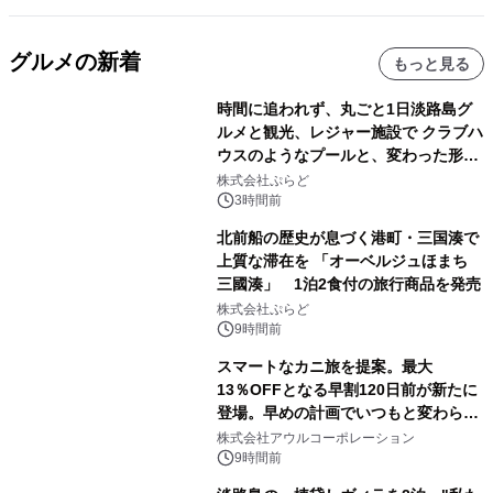
グルメの新着
もっと見る
時間に追われず、丸ごと1日淡路島グ
ルメと観光、レジャー施設で クラブハ
ウスのようなプールと、変わった形の
サウナも 「THE BOXY AWAJI」のお
株式会社ぷらど
得な素泊まり連泊プランで
3時間前
北前船の歴史が息づく港町・三国湊で
上質な滞在を 「オーベルジュほまち
三國湊」 1泊2食付の旅行商品を発売
株式会社ぷらど
9時間前
スマートなカニ旅を提案。最大
13％OFFとなる早割120日前が新たに
登場。早めの計画でいつもと変わらぬ
大人の冬旅を。ー夕日ヶ浦温泉「佳松
株式会社アウルコーポレーション
苑 別邸ふうか」ー
9時間前