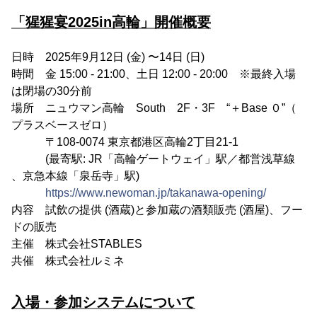
「猩猩宴2025in高輪」開催概要
日時 2025年9月12日 (金) 〜14日 (日)
時間 金 15:00 - 21:00、土日 12:00 - 20:00 ※最終入場
は閉場の30分前
場所 ニュウマン高輪 South 2F・3F “＋Base ０”（
プラスベースゼロ）
〒108-0074 東京都港区高輪2丁目21-1
(最寄駅: JR「高輪ゲートウェイ」駅／都営浅草線
、京急本線「泉岳寺」駅)
https://www.newoman.jp/takanawa-opening/
内容 試飲の提供 (酒蔵)と参加蔵の酒類販売 (酒屋)、フー
ドの販売
主催 株式会社STABLES
共催 株式会社ルミネ
入場・参加システムについて