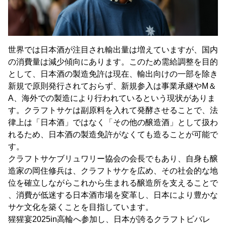
世界では日本酒が注目され輸出量は増えていますが、国内
の消費量は減少傾向にあります。このため需給調整を目的
として、日本酒の製造免許は現在、輸出向けの一部を除き
新規で原則発行されておらず、新規参入は事業承継やM＆
A、海外での製造により行われているという現状がありま
す。クラフトサケは副原料を入れて発酵させることで、法
律上は「日本酒」ではなく「その他の醸造酒」として扱わ
れるため、日本酒の製造免許がなくても造ることが可能で
す。
クラフトサケブリュワリー協会の会長でもあり、自身も醸
造家の岡住修兵は、クラフトサケを広め、その社会的な地
位を確立しながらこれから生まれる醸造所を支えることで
、消費が低迷する日本酒市場を変革し、日本により豊かな
サケ文化を築くことを目指しています。
猩猩宴2025in高輪へ参加し、日本が誇るクラフトビバレ