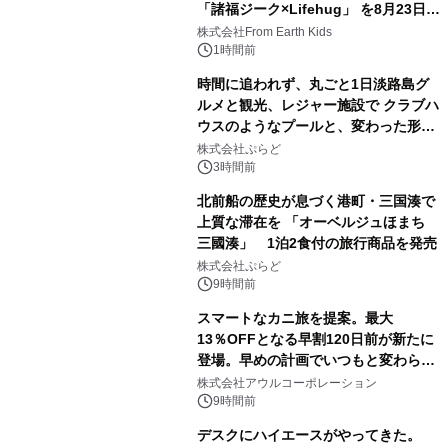
「諸福ジーク×Lifehug」 を8月23日
(日)開催
株式会社From Earth Kids
1時間前
時間に追われず、丸ごと1日淡路島グ
ルメと観光、レジャー施設で クラブハ
ウスのようなプールと、変わった形の
サウナも 「THE BOXY AWAJI」のお
株式会社ぷらど
得な素泊まり連泊プランで
3時間前
北前船の歴史が息づく港町・三国湊で
上質な滞在を 「オーベルジュほまち
三國湊」 1泊2食付の旅行商品を発売
株式会社ぷらど
9時間前
スマートなカニ旅を提案。最大
13％OFFとなる早割120日前が新たに
登場。早めの計画でいつもと変わらぬ
大人の冬旅を。ー夕日ヶ浦温泉「佳松
株式会社アウルコーポレーション
苑 別邸ふうか」ー
9時間前
デスクにハイエースがやってきた。