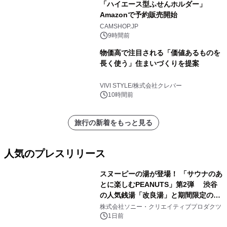
「ハイエース型ふせんホルダー」
Amazonで予約販売開始
CAMSHOP.JP
9時間前
物価高で注目される「価値あるものを
長く使う」住まいづくりを提案
VIVI STYLE/株式会社クレバー
10時間前
旅行の新着をもっと見る
人気のプレスリリース
スヌーピーの湯が登場！ 「サウナのあ
とに楽しむPEANUTS」第2弾 渋谷
の人気銭湯「改良湯」と期間限定のコ
1
ラボレーション サウナイキタイコラ
株式会社ソニー・クリエイティブプロダクツ
ボグッズも発売決定！
1日前