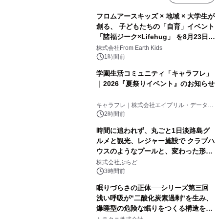
フロムアースキッズ × 地域 × 大学生が
創る、 子どもたちの「自育」イベント
「諸福ジーク×Lifehug」 を8月23日
(日)開催
株式会社From Earth Kids
1時間前
学園生活コミュニティ「キャラフレ」
｜2026『夏祭りイベント』のお知らせ
キャラフレ｜株式会社エイプリル・データ・
デザインズ
2時間前
時間に追われず、丸ごと1日淡路島グ
ルメと観光、レジャー施設で クラブハ
ウスのようなプールと、変わった形の
サウナも 「THE BOXY AWAJI」のお
株式会社ぷらど
得な素泊まり連泊プランで
3時間前
眠りづらさの正体──シリーズ第三回
浅い呼吸が"二酸化炭素過剰"を生み、
爆睡型の危険な眠りをつくる構造を解
説