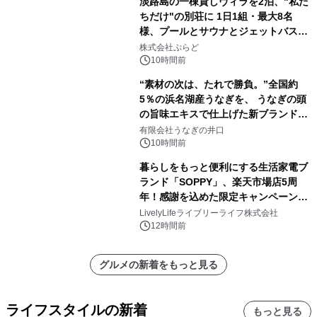
淡路島の一棟貸しヴィラを2泊、"私た
ちだけ"の別荘に 1日1組・最大8名
様、プールとサウナとジェットバス付
きで Villa Mon Temps AWAJIの連泊
株式会社ぷらど
素泊りプラン
10時間前
“素材の次は、たれで勝負。”全国約
5％の浜名湖産うなぎを、 うなぎの頭
の旨味エキスで仕上げた新ブランド
「井口の誉」誕生
有限会社うなぎの井口
10時間前
暮らしをもっと便利にする生活家電ブ
ランド「SOPPY」、楽天市場店5周
年！感謝を込めた限定キャンペーンを
8月10日より開催
LivelyLifeライブリーライフ株式会社
12時間前
グルメの新着をもっと見る
ライフスタイルの新着
もっと見る