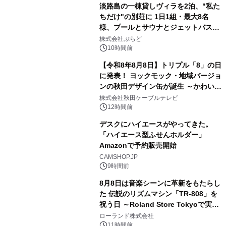
淡路島の一棟貸しヴィラを2泊、"私た
ちだけ"の別荘に 1日1組・最大8名
様、プールとサウナとジェットバス付
2
きで Villa Mon Temps AWAJIの連泊
株式会社ぷらど
素泊りプラン
10時間前
【令和8年8月8日】トリプル「8」の日
に発表！ ヨックモック・地域バージョ
ンの秋田デザイン缶が誕生 ～かわいい
3
秋田犬の子犬と秋田の四季と名所を巡
株式会社秋田ケーブルテレビ
るパッケージ～ 9月1日(火)秋田県内で
12時間前
販売開始
デスクにハイエースがやってきた。
「ハイエース型ふせんホルダー」
Amazonで予約販売開始
4
CAMSHOP.JP
9時間前
8月8日は音楽シーンに革新をもたらし
た 伝説のリズムマシン「TR-808」を
祝う日 ～Roland Store Tokyoで実機
5
を展示しての 記念キャンペーンを開
ローランド株式会社
催 英国ラジオ「NTS」の 特別プログ
11時間前