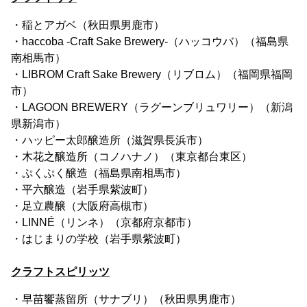
・稲とアガベ（秋田県男鹿市）
・haccoba -Craft Sake Brewery-（ハッコウバ）（福島県
南相馬市）
・LIBROM Craft Sake Brewery（リブロム）（福岡県福岡
市）
・LAGOON BREWERY（ラグーンブリュワリー）（新潟
県新潟市）
・ハッピー太郎醸造所（滋賀県長浜市）
・木花之醸造所（コノハナノ）（東京都台東区）
・ぷくぷく醸造（福島県南相馬市）
・平六醸造（岩手県紫波町）
・足立農醸（大阪府高槻市）
・LINNÉ（リンネ）（京都府京都市）
・はじまりの学校（岩手県紫波町）
クラフトスピリッツ
・早苗饗蒸留所（サナブリ）（秋田県男鹿市）