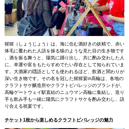
猩猩（しょうじょう）は、海に住む酒好きの妖精で、赤い
体毛に覆われた人語を操る猿のような見た目の生き物です
。酒を振る舞うと、陽気に踊り出し、共に酌み交わした人
に、幸運や富をもたらすめでたい存在として知られていま
す。大酒家の隠語としても使われるほど、飲酒と関わりが
深い生き物です。その名を冠した猩猩宴in高輪は、各地の
クラフトサケ醸造所やクラフトビバレッジのブランドが、
高輪ゲートウェイ駅直結のニュウマン高輪に集結し、造り
手も飲み手も一緒に陽気にクラフトサケを酌み交わし、語
り合える祝宴です。
チケット1枚から楽しめるクラフトビバレッジの魅力