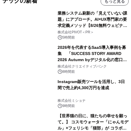
テックの新着
もっと見る
業務システム刷新の「見えていない課
題」にアプローチ。AI×UX専門家の要
求定義メソッド【8/26無料ウェビナ
ー】株式会社PIVOT
株式会社PIVOT＜PR＞
5時間前
2026年を代表するSaaS導入事例を募
集 「SUCCESS STORY AWARD
2026 Autumn byデジタル化の窓口」
開催
株式会社クリエイティブバンク
8時間前
Instagram販売ツールを活用し、3日
間で売上約4,300万円を達成
株式会社ミショナ
9時間前
【世界猫の日に、猫たちの幸せを願っ
て。】 コスモウォーター「にゃんモデ
ル」×フェリシモ「猫部」が コラボキ