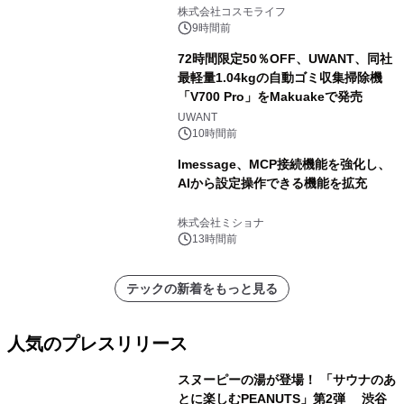
ャンペーンを実施
株式会社コスモライフ
9時間前
72時間限定50％OFF、UWANT、同社
最軽量1.04kgの自動ゴミ収集掃除機
「V700 Pro」をMakuakeで発売
UWANT
10時間前
lmessage、MCP接続機能を強化し、
AIから設定操作できる機能を拡充
株式会社ミショナ
13時間前
テックの新着をもっと見る
人気のプレスリリース
スヌーピーの湯が登場！ 「サウナのあ
とに楽しむPEANUTS」第2弾 渋谷