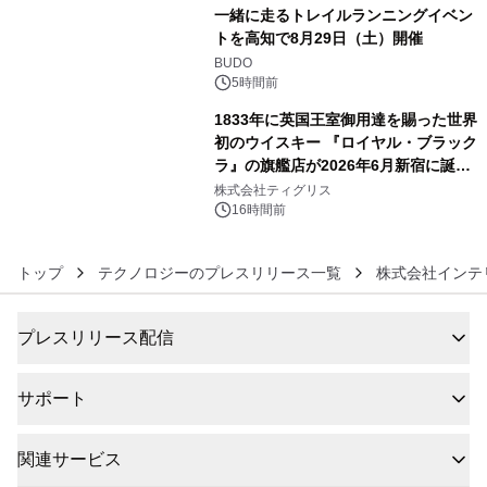
一緒に走るトレイルランニングイベン
トを高知で8月29日（土）開催
5
BUDO
5時間前
1833年に英国王室御用達を賜った世界
初のウイスキー 『ロイヤル・ブラック
ラ』の旗艦店が2026年6月新宿に誕
6
生 バカルディ ジャパンと連携した
株式会社ティグリス
没入型バー「BAR Arca」
16時間前
トップ
テクノロジーのプレスリリース一覧
株式会社インテ
プレスリリース配信
サポート
関連サービス