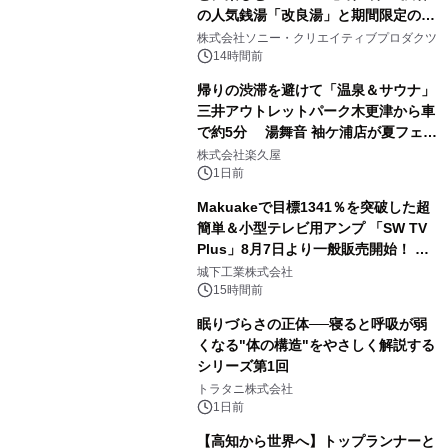
の人気銭湯「改良湯」と期間限定のコ
1
ラボレーション サウナイキタイコラ
株式会社ソニー・クリエイティブプロダクツ
ボグッズも発売決定！
14時間前
帰りの渋滞を避けて「温泉＆サウナ」
三井アウトレットパーク木更津から車
で約5分 湯舞音 袖ケ浦店が夏フェア
2
メニューを提供
株式会社楽久屋
1日前
Makuakeで目標1341％を突破した超
簡単＆小型テレビ用アンプ 「SW TV
Plus」8月7日より一般販売開始！ ケ
3
ーブル1本つなぐだけ、テレビの音が
城下工業株式会社
ぐっと豊かに
15時間前
眠りづらさの正体──寝ると呼吸が弱
くなる"体の構造"をやさしく解説する
シリーズ第1回
4
トラタニ株式会社
1日前
【高知から世界へ】トップランナーと