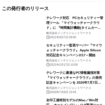
この発行者のリリース
テレワーク対応 PCセキュリティー管
理ツール 「マイウォッチャークラウ
ド」に 『時間集計機能(タイムカード
機能)』がアップデート！
株式会社インテリジェントワークス
2021年9月7日 09:00
セキュリティー監視サーバー『マイウ
ォッチャークラウド』 Apple Silicon
対応記念キャンペーン2/17～開始
株式会社インテリジェントワークス
2021年2月17日 10:00
テレワークに最適なPC情報漏洩対策
『マイウォッチャークラウド』の発売
記念キャンペーンを 2020年7月7日
(火)より開始！
株式会社インテリジェントワークス
2020年7月8日 10:45
全印工連特別モデルのMac／Win対
応 オールインワン・ログ監視ツール