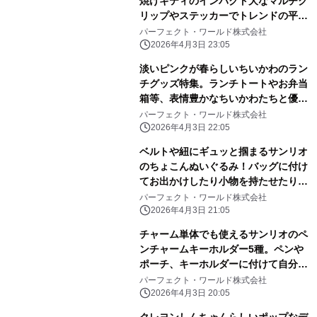
焼けキティのインパクト大なマルチク
リップやステッカーでトレンドの平成
レトロ感ばっちりです。
パーフェクト・ワールド株式会社
2026年4月3日 23:05
淡いピンクが春らしいちいかわのラン
チグッズ特集。ランチトートやお弁当
箱等、表情豊かなちいかわたちと優し
いピンク色に心和む
パーフェクト・ワールド株式会社
2026年4月3日 22:05
ベルトや紐にギュッと掴まるサンリオ
のちょこんぬいぐるみ！バッグに付け
てお出かけしたり小物を持たせたりと
自由に楽しめる！
パーフェクト・ワールド株式会社
2026年4月3日 21:05
チャーム単体でも使えるサンリオのペ
ンチャームキーホルダー5種。ペンや
ポーチ、キーホルダーに付けて自分だ
けのアレンジしよう
パーフェクト・ワールド株式会社
2026年4月3日 20:05
クレヨンしんちゃんらしいポップなデ