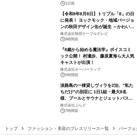
ボグッズも発売決定！
1日前
【令和8年8月8日】トリプル「8」の日
に発表！ ヨックモック・地域バージョ
ンの秋田デザイン缶が誕生 ～かわいい
4
秋田犬の子犬と秋田の四季と名所を巡
株式会社秋田ケーブルテレビ
るパッケージ～ 9月1日(火)秋田県内で
9時間前
販売開始
『8歳から始める魔法学』ボイスコミ
ック公開！ 村瀬歩、藤原夏海ら大人気
キャストが出演！
5
株式会社オーバーラップ
5時間前
淡路島の一棟貸しヴィラを2泊、"私た
ちだけ"の別荘に 1日1組・最大8名
様、プールとサウナとジェットバス付
6
きで Villa Mon Temps AWAJIの連泊
株式会社ぷらど
素泊りプラン
7時間前
トップ
ファッション・美容のプレスリリース一覧
パーフェ