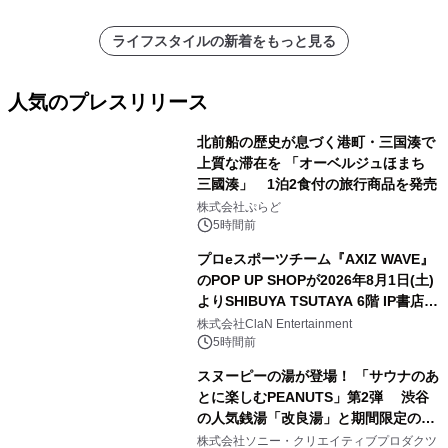
ライフスタイルの新着をもっと見る
人気のプレスリリース
北前船の歴史が息づく港町・三国湊で
上質な滞在を 「オーベルジュほまち
三國湊」 1泊2食付の旅行商品を発売
1
株式会社ぷらど
5時間前
プロeスポーツチーム『AXIZ WAVE』
のPOP UP SHOPが2026年8月1日(土)
よりSHIBUYA TSUTAYA 6階 IP書店で
2
開催決定！！
株式会社ClaN Entertainment
5時間前
スヌーピーの湯が登場！ 「サウナのあ
とに楽しむPEANUTS」第2弾 渋谷
の人気銭湯「改良湯」と期間限定のコ
3
ラボレーション サウナイキタイコラ
株式会社ソニー・クリエイティブプロダクツ