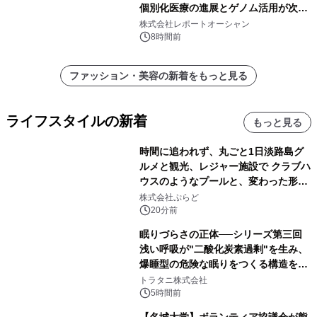
個別化医療の進展とゲノム活用が次世
代ヘルスケア投資を加速
株式会社レポートオーシャン
8時間前
ファッション・美容の新着をもっと見る
ライフスタイルの新着
もっと見る
時間に追われず、丸ごと1日淡路島グ
ルメと観光、レジャー施設で クラブハ
ウスのようなプールと、変わった形の
サウナも 「THE BOXY AWAJI」のお
株式会社ぷらど
得な素泊まり連泊プランで
20分前
眠りづらさの正体──シリーズ第三回
浅い呼吸が"二酸化炭素過剰"を生み、
爆睡型の危険な眠りをつくる構造を解
説
トラタニ株式会社
5時間前
【名城大学】ボランティア協議会が熊