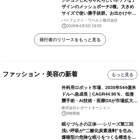
ザインのメッシュポーチ2種。大きめ
サイズで使い勝手抜群。お出かけや旅
行にぜひ！
パーフェクト・ワールド株式会社
2026年4月3日 19:05
発行者のリリースをもっと見る
ファッション・美容の新着
もっと見る
外科用ロボット市場、2035年544億米
ドルへ急成長｜CAGR44.90％、低侵
襲手術・AI技術・医療DXが市場拡大を
牽引
株式会社レポートオーシャン
5時間前
眠りづらさの正体──シリーズ第三回
浅い呼吸が"二酸化炭素過剰"を生み、
爆睡型の危険な眠りをつくる構造を解