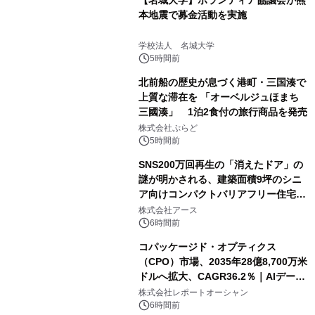
本地震で募金活動を実施
学校法人 名城大学
5時間前
北前船の歴史が息づく港町・三国湊で
上質な滞在を 「オーベルジュほまち
三國湊」 1泊2食付の旅行商品を発売
株式会社ぷらど
5時間前
SNS200万回再生の「消えたドア」の
謎が明かされる、建築面積9坪のシニ
ア向けコンパクトバリアフリー住宅が
誕生
株式会社アース
6時間前
コパッケージド・オプティクス
（CPO）市場、2035年28億8,700万米
ドルへ拡大、CAGR36.2％｜AIデータ
センター・高速光通信需要が成長を加
株式会社レポートオーシャン
速
6時間前