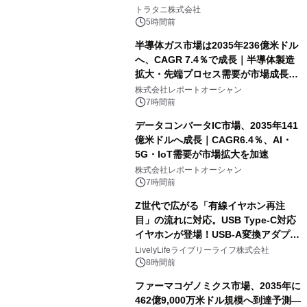
説
トラタニ株式会社
5時間前
半導体ガス市場は2035年236億米ドル
へ、CAGR 7.4％で成長｜半導体製造
拡大・先端プロセス需要が市場成長を
加速
株式会社レポートオーシャン
7時間前
データコンバータIC市場、2035年141
億米ドルへ成長｜CAGR6.4％、AI・
5G・IoT需要が市場拡大を加速
株式会社レポートオーシャン
7時間前
Z世代で広がる「有線イヤホン再注
目」の流れに対応。USB Type-C対応
イヤホンが登場！USB-A変換アダプタ
ー付きでスマホからパソコンまで幅広
LivelyLifeライブリーライフ株式会社
く活用可能
8時間前
ファーマコゲノミクス市場、2035年に
462億9,000万米ドル規模へ到達予測―